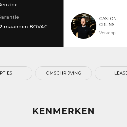
Benzine
Garantie
GASTON
CRIJNS
12 maanden BOVAG
Verkoop
PTIES
OMSCHRIJVING
LEAS
KENMERKEN