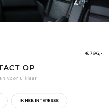
€796,-
TACT OP
an voor u klaar
IK HEB INTERESSE