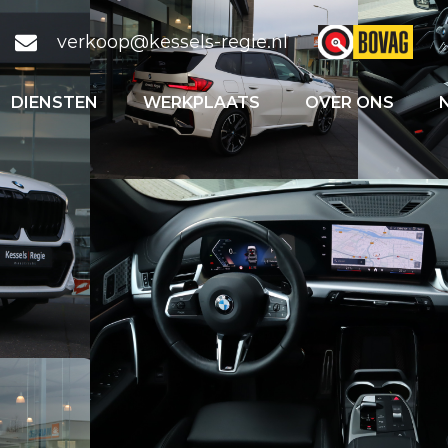
verkoop@kessels-regie.nl
DIENSTEN
WERKPLAATS
OVER ONS