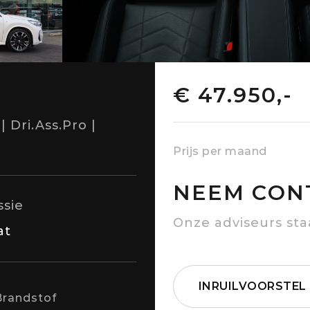
€ 47.950,-
 Dri.Ass.Pro |
Prijs per maand
NEEM CON
ssie
Onze adviseurs sta
at
INRUILVOORSTEL
Brandstof