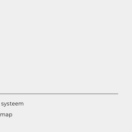
 systeem
l map