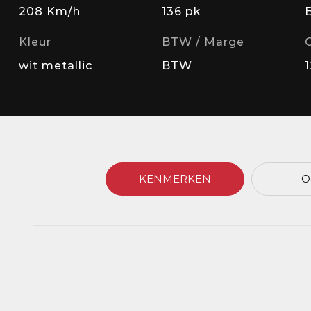
208 Km/h
136 pk
Kleur
BTW / Marge
wit metallic
BTW
KENMERKEN
O