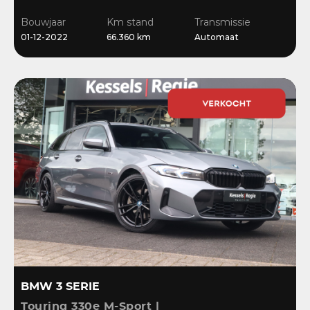
| Leder | Sensoren | 18” |
Bouwjaar
Km stand
Transmissie
Stoelverwarming
01-12-2022
66.360 km
Automaat
BMW 3 SERIE
Touring 330e M-Sport |