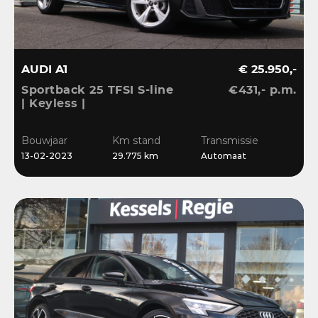
AUDI A1
€ 25.950,-
Sportback 25 TFSI S-line
€431,- p.m.
| Keyless |
Stoelverwarming | LED |
CarPlay | Sensoren | 17”
Bouwjaar
Km stand
Transmissie
| Navi
13-02-2023
29.775 km
Automaat