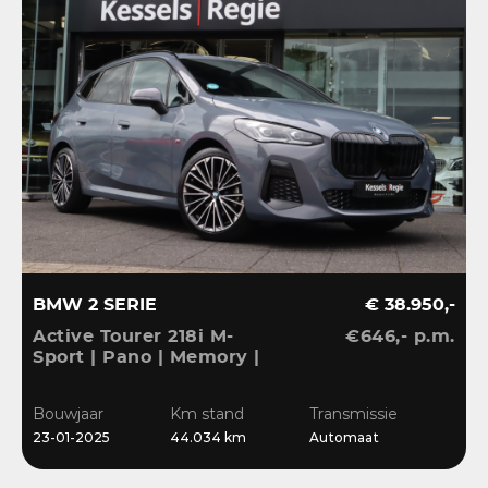
BMW 2 SERIE
€ 38.950,-
Active Tourer 218i M-
€646,- p.m.
Sport | Pano | Memory |
H&K | HuD | 360 |
Elec.trekhaak|
Bouwjaar
Km stand
Transmissie
23-01-2025
44.034 km
Automaat