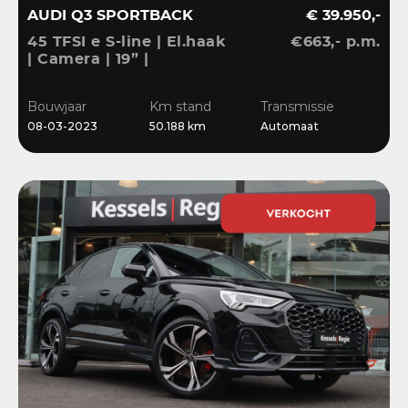
AUDI Q3 SPORTBACK
€ 39.950,-
45 TFSI e S-line | El.haak
€663,- p.m.
| Camera | 19” |
Stoelverwarming |
El.klep | Cruise | DAB
Bouwjaar
Km stand
Transmissie
08-03-2023
50.188 km
Automaat