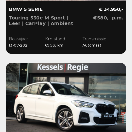
BMW 5 SERIE
€ 34.950,-
Touring 530e M-Sport |
€580,- p.m.
Leer | CarPlay | Ambient
| Stoelverwarming |
Sensoren | DAB | LED
Bouwjaar
Km stand
Transmissie
13-07-2021
69.565 km
Automaat