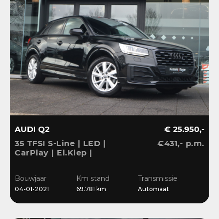
AUDI Q2
€ 25.950,-
35 TFSI S-Line | LED |
€431,- p.m.
CarPlay | El.Klep |
Sensoren | Navi | Clima |
Cruise
Bouwjaar
Km stand
Transmissie
04-01-2021
69.781 km
Automaat