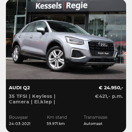
AUDI Q2
€ 24.950,-
35 TFSI | Keyless |
€421,- p.m.
Camera | El.klep |
Stoelverwarming | Navi
| Sensoren | DAB
Bouwjaar
Km stand
Transmissie
24-03-2021
59.971 km
Automaat