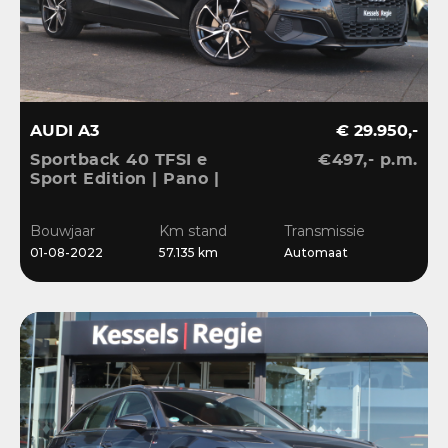
AUDI A3
€ 29.950,-
Sportback 40 TFSI e
€497,- p.m.
Sport Edition | Pano |
ACC | Keyless | El.Klep |
Sensoren | CarPlay |
Bouwjaar
Km stand
Transmissie
Stoelverwarming
01-08-2022
57.135 km
Automaat