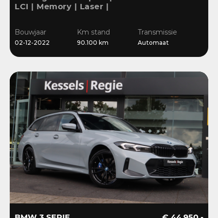
LCI | Memory | Laser |
ACC | HiFi | Keyless |
Ambient | Bliss |
Bouwjaar
Km stand
Transmissie
Camera
02-12-2022
90.100 km
Automaat
BMW 3 SERIE
€ 44.950,-