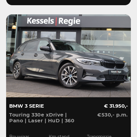
BMW 3 SERIE
€ 31.950,-
Touring 330e xDrive |
€530,- p.m.
Pano | Laser | HuD | 360
| ACC | BLIS | HiFi |
Ambient | Keyless |
Bouwjaar
Km stand
Transmissie