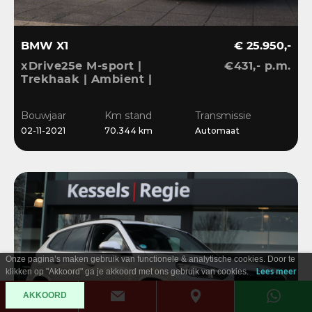
BMW X1
€ 25.950,-
xDrive25e M-sport |
€431,- p.m.
Trekhaak | Ambient |
LED | DAB | Sensoren |
Stoelverwarming
Bouwjaar
Km stand
Transmissie
02-11-2021
70.344 km
Automaat
Onze pagina’s maken gebruik van functionele & analytische cookies. Door te
klikken op "Akkoord" ga je akkoord met ons gebruik van cookies.
Lees meer
AKKOORD