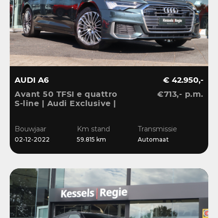
AUDI A6
€ 42.950,-
Avant 50 TFSI e quattro
€713,- p.m.
S-line | Audi Exclusive |
Pano | B&O | 360 | ACC |
Matrix | Keyless | Leder
Bouwjaar
Km stand
Transmissie
| Blis | CarPlay
02-12-2022
59.815 km
Automaat