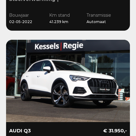
Sensoren | Cruise | LED |
Navi | 18”
Bouwjaar
Km stand
Transmissie
02-05-2022
41.239 km
Automaat
AUDI Q3
€ 31.950,-