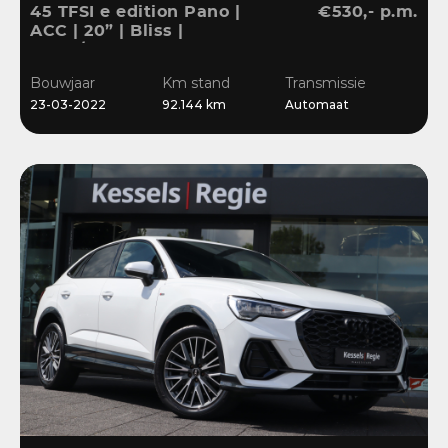
45 TFSI e edition Pano |
€530,- p.m.
ACC | 20” | Bliss |
Stuur/Stoelverwarming |
Navi | Sensoren
Bouwjaar
Km stand
Transmissie
23-03-2022
92.144 km
Automaat