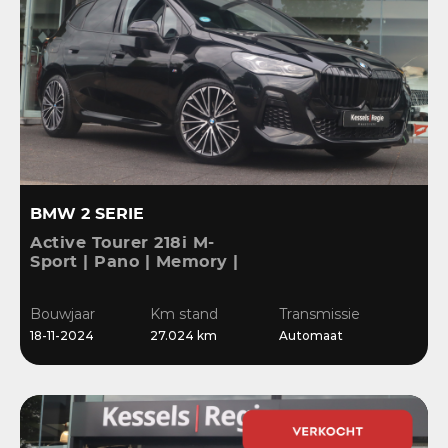
BMW 2 SERIE
Active Tourer 218i M-
Sport | Pano | Memory |
H&K | HuD | 360 | ACC |
19” | Leer | Keyless |
Bouwjaar
Km stand
Transmissie
Massage |
18-11-2024
27.024 km
Automaat
Stuur/Stoelverwarming |
Bl