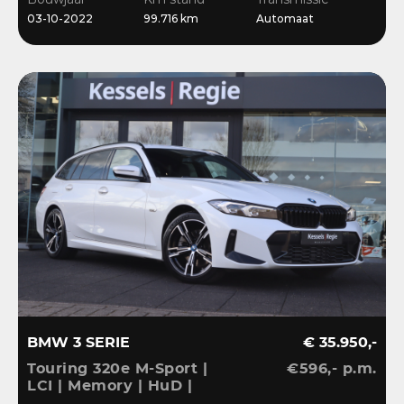
Dravit
03-10-2022
99.716 km
Automaat
BMW 3 SERIE
€ 35.950,-
Touring 320e M-Sport |
€596,- p.m.
LCI | Memory | HuD |
Keyless | HiFi | Ambient