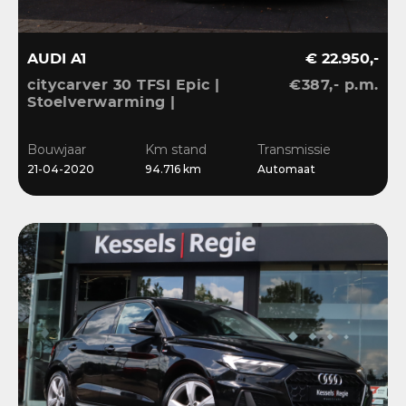
AUDI A1
€ 22.950,-
citycarver 30 TFSI Epic |
€387,- p.m.
Stoelverwarming |
Keyless | 18” | LED |
CarPlay | Sensoren |
Bouwjaar
Km stand
Transmissie
Navi
21-04-2020
94.716 km
Automaat