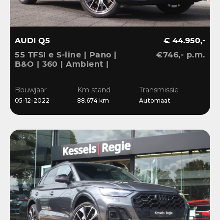
AUDI Q5
€ 44.950,-
55 TFSI e S-line | Pano |
€746,- p.m.
B&O | 360 | Ambient |
Keyless | 20” | CarPlay |
Stoelverwarming
Bouwjaar
Km stand
Transmissie
05-12-2022
88.674 km
Automaat