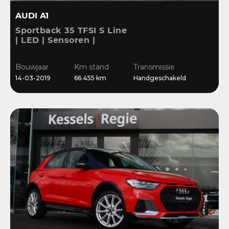
AUDI A1
Sportback 35 TFSI S Line
| LED | Sensoren |
Stoelverwarming |
Cruise | 17” | Navi
Bouwjaar
Km stand
Transmissie
14-03-2019
66.455 km
Handgeschakeld