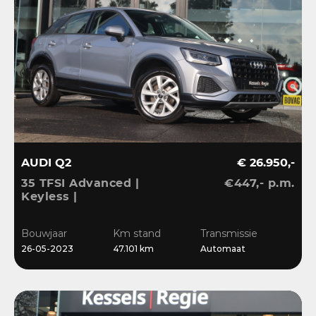
AUDI Q2
€ 26.950,-
35 TFSI Advanced |
€447,- p.m.
Keyless |
Stoelverwarming |
Camera | CarPlay | LED |
Bouwjaar
Km stand
Transmissie
Navi | Sensoren | 17”
26-05-2023
47.101 km
Automaat