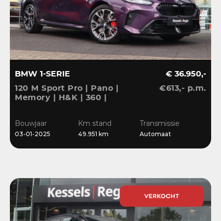
BMW 1-SERIE
€ 36.950,-
120 M Sport Pro | Pano |
€613,- p.m.
Memory | H&K | 360 |
HuD | ACC | Matrix |
Keyless | Bliss | Leder |
Bouwjaar
Km stand
Transmissie
El.klep | 18”
03-01-2025
49.951 km
Automaat