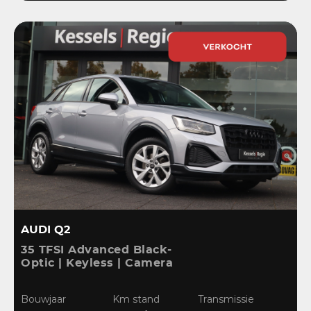
AUDI Q2
35 TFSI Advanced Black-
Optic | Keyless | Camera
| Stoelverwarming |
CarPlay | Bliss | Cruise |
Bouwjaar
Km stand
Transmissie
Sensoren | DAB