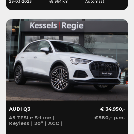
29-03-2023
48.964 km
Automaat
AUDI Q3
€ 34.950,-
45 TFSI e S-Line |
€580,- p.m.
Keyless | 20” | ACC |
Camera | El.klep | Bliss |