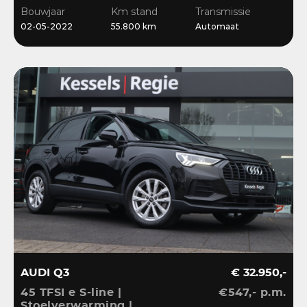
Stoelverwarming
Bouwjaar
Km stand
Transmissie
02-05-2022
55.800 km
Automaat
AUDI Q3
€ 32.950,-
45 TFSI e S-line |
€547,- p.m.
Stoelverwarming |