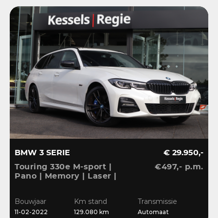
BMW 3 SERIE
€ 29.950,-
Touring 330e M-sport |
€497,- p.m.
Pano | Memory | Laser |
El.Haak | 360 | Carbon |
HiFi | Keyless | 19” |
Bouwjaar
Km stand
Transmissie
Bliss | Ambient | Pearl
11-02-2022
129.080 km
Automaat
White