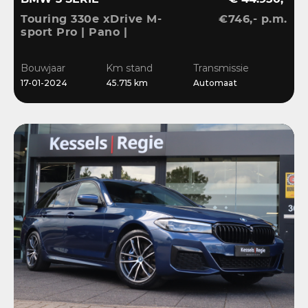
Touring 330e xDrive M-
€746,- p.m.
sport Pro | Pano |
Memory | Matrix | HiFi |
Keyless | Carbon |
Bouwjaar
Km stand
Transmissie
Ambient | Sensoren
17-01-2024
45.715 km
Automaat