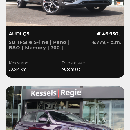
AUDI Q5
€ 46.950,-
50 TFSI e S-line | Pano |
€779,- p.m.
B&O | Memory | 360 |
ACC | Keyless | Ambient
| Massage | Matrix | 21” |
Km stand
Transmissie
CarPlay
59.514 km
Automaat