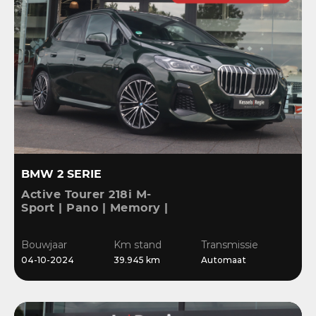
BMW 2 SERIE
Active Tourer 218i M-
Sport | Pano | Memory |
H&K | HuD | 360 | ACC |
19” | Leer | Keyless |
Bouwjaar
Km stand
Transmissie
Massage |
04-10-2024
39.945 km
Automaat
Stuur/Stoelverwarming |
Bl