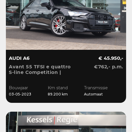
AUDI A6
€ 45.950,-
Avant 55 TFSI e quattro
€762,- p.m.
S-line Competition |
Pano | HuD | B&O | 360 |
Memory | El.Haak |
Bouwjaar
Km stand
Transmissie
Ambient | Matrix | ACC |
03-05-2023
89.200 km
Automaat
Blis | Keyless