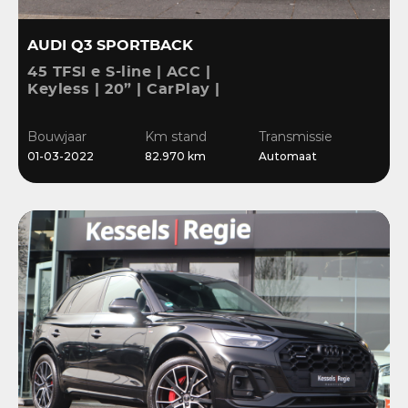
AUDI Q3 SPORTBACK
45 TFSI e S-line | ACC |
Keyless | 20” | CarPlay |
Blis | Stoelverwarming |
Sensoren | El.klep
Bouwjaar
Km stand
Transmissie
01-03-2022
82.970 km
Automaat