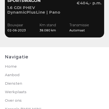
SPORTSWAGON
€404,- p.m.
1
1.6 GDI PHEV
C
DynamicPlusLine | Pano
S
| Memory | ACC |
B
B
Keyless | Blis | CarPlay |
Bouwjaar
Km stand
Transmissie
2
Camera |
02-06-2023
38.080 km
Automaat
Stuur/Stoelverwarming
Navigatie
Home
Aanbod
Diensten
Werkplaats
Over ons
Kessels BMW MINI