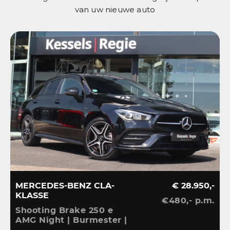
van uw nieuwe auto
MERCEDES-BENZ CLA-
€ 28.950,-
KLASSE
€480,- p.m.
V
Shooting Brake 250 e
A
AMG Night | Burmester |
S
Ambient | Camera |
A