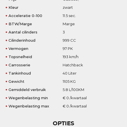
Kleur
zwart
Acceleratie 0-100
11.5 sec.
BTW/Marge
Marge
Aantal cilinders
3
Cilinderinhoud
999 CC
Vermogen
97 PK
Topsnelheid
193 km/h
Carrosserie
Hatchback
Tankinhoud
40 Liter
Gewicht
1105 KG
Gemiddeld verbruik
5.8 L/100KM
Wegenbelasting min
€ 0 /kwartaal
Wegenbelasting max
€ 0 /kwartaal
OPTIES