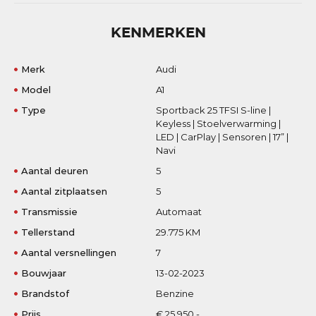
KENMERKEN
Merk
Audi
Model
A1
Type
Sportback 25 TFSI S-line |
Keyless | Stoelverwarming |
LED | CarPlay | Sensoren | 17” |
Navi
Aantal deuren
5
Aantal zitplaatsen
5
Transmissie
Automaat
Tellerstand
29.775 KM
Aantal versnellingen
7
Bouwjaar
13-02-2023
Brandstof
Benzine
Prijs
€ 25.950,-