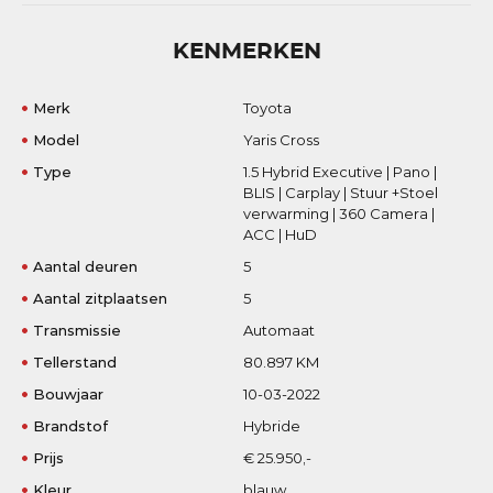
KENMERKEN
Merk
Toyota
Model
Yaris Cross
Type
1.5 Hybrid Executive | Pano |
BLIS | Carplay | Stuur +Stoel
verwarming | 360 Camera |
ACC | HuD
Aantal deuren
5
Aantal zitplaatsen
5
Transmissie
Automaat
Tellerstand
80.897 KM
Bouwjaar
10-03-2022
Brandstof
Hybride
Prijs
€ 25.950,-
Kleur
blauw