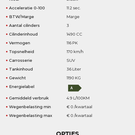
Acceleratie 0-100
11.2 sec.
BTW/Marge
Marge
Aantal cilinders
3
Cilinderinhoud
1490 CC
Vermogen
116 PK
Topsnelheid
170 km/h
Carrosserie
SUV
Tankinhoud
36 Liter
Gewicht
1190 KG
Energielabel
Gemiddeld verbruik
4.9 L/100KM
Wegenbelasting min
€ 0 /kwartaal
Wegenbelasting max
€ 0 /kwartaal
OPTIES