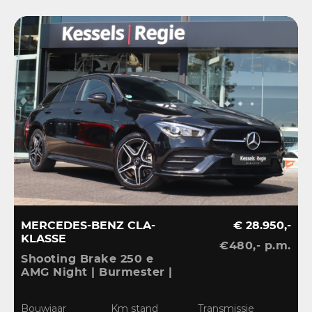
MERCEDES-BENZ CLA-
€ 28.950,-
KLASSE
€480,- p.m.
V
Shooting Brake 250 e
A
AMG Night | Burmester |
S
Ambient | Camera |
A
B
CarPlay | El.klep |
L
Bouwjaar
Km stand
Transmissie
0
Widescreen |