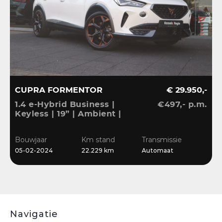
CUPRA FORMENTOR
€ 29.950,-
B
1.4 e-Hybrid Business |
€497,- p.m.
A
Keyless | 19” | Ambient |
x
Stoelverwarming |
H
Sensoren | Blis | LED |
A
Bouwjaar
Km stand
Transmissie
B
CarPlay
|
05-02-2024
22.229 km
Automaat
0
Navigatie