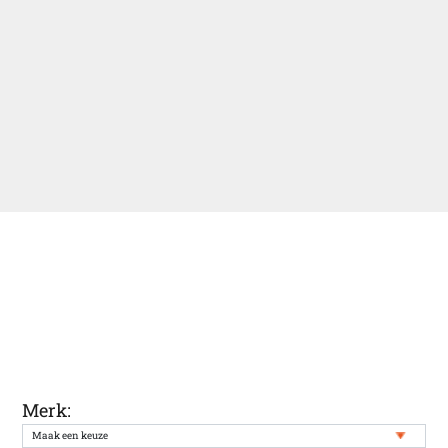
Ontvang een melding wanneer uw
gewenste auto weer in onze voorraad
staat
Merk: