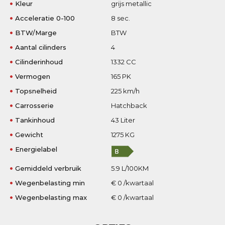
Kleur
grijs metallic
Acceleratie 0-100
8 sec.
BTW/Marge
BTW
Aantal cilinders
4
Cilinderinhoud
1332 CC
Vermogen
165 PK
Topsnelheid
225 km/h
Carrosserie
Hatchback
Tankinhoud
43 Liter
Gewicht
1275 KG
Energielabel
Gemiddeld verbruik
5.9 L/100KM
Wegenbelasting min
€ 0 /kwartaal
Wegenbelasting max
€ 0 /kwartaal