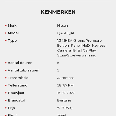
KENMERKEN
Merk
Nissan
Model
QASHQAI
Type
1.3 MHEV Xtronic Premiere
Edition | Pano | HuD | Keyless |
Camera | Bliss | CarPlay |
Stuur/Stoelverwarming
Aantal deuren
5
Aantal zitplaatsen
5
Transmissie
Automaat
Tellerstand
58.187 KM
Bouwjaar
15-02-2022
Brandstof
Benzine
Prijs
€ 27.950,-
Kleur
zwart