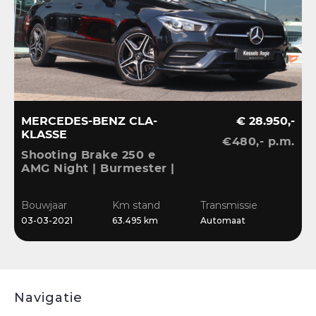
MERCEDES-BENZ CLA-
€ 28.950,-
KLASSE
€480,- p.m.
V
Shooting Brake 250 e
A
AMG Night | Burmester |
S
Ambient | Camera |
A
B
CarPlay | El.klep |
L
Bouwjaar
Km stand
Transmissie
0
Widescreen |
03-03-2021
63.495 km
Automaat
Stoelverwarming
Navigatie