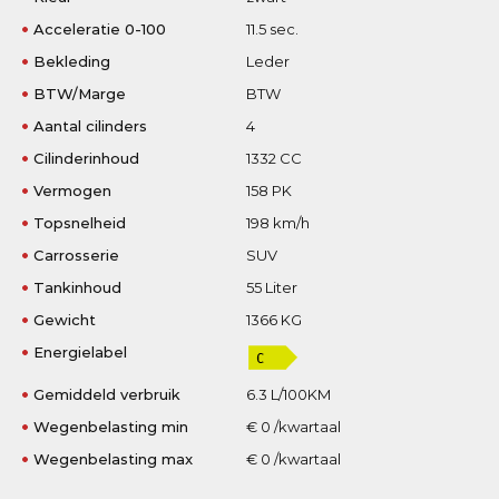
Acceleratie 0-100
11.5 sec.
Bekleding
Leder
BTW/Marge
BTW
Aantal cilinders
4
Cilinderinhoud
1332 CC
Vermogen
158 PK
Topsnelheid
198 km/h
Carrosserie
SUV
Tankinhoud
55 Liter
Gewicht
1366 KG
Energielabel
Gemiddeld verbruik
6.3 L/100KM
Wegenbelasting min
€ 0 /kwartaal
Wegenbelasting max
€ 0 /kwartaal