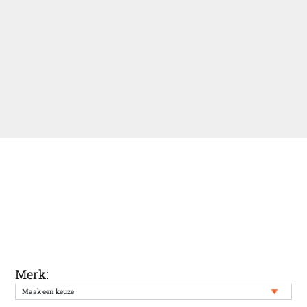
Ontvang een melding wanneer uw
gewenste auto weer in onze voorraad
staat
Merk: