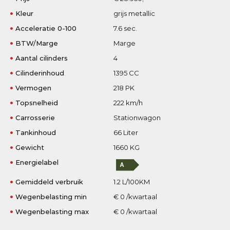
Kleur
grijs metallic
Acceleratie 0-100
7.6 sec.
BTW/Marge
Marge
Aantal cilinders
4
Cilinderinhoud
1395 CC
Vermogen
218 PK
Topsnelheid
222 km/h
Carrosserie
Stationwagon
Tankinhoud
66 Liter
Gewicht
1660 KG
Energielabel
Gemiddeld verbruik
1.2 L/100KM
Wegenbelasting min
€ 0 /kwartaal
Wegenbelasting max
€ 0 /kwartaal