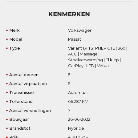
KENMERKEN
Merk
Volkswagen
Model
Passat
Type
Variant 1.4 TSI PHEV GTE | 360 |
ACC | Massage |
Stoelverwarming | El.klep |
CarPlay | LED | Virtual
Aantal deuren
5
Aantal zitplaatsen
5
Transmissie
Automaat
Tellerstand
66.287 KM
Aantal versnellingen
7
Bouwjaar
26-06-2022
Brandstof
Hybride
Prijs
€ 28.950,-