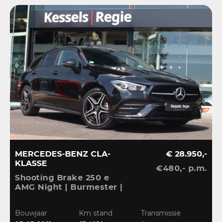
MERCEDES-BENZ CLA-
€ 28.950,-
KLASSE
€480,- p.m.
V
Shooting Brake 250 e
A
AMG Night | Burmester |
S
Ambient | Camera |
A
B
CarPlay | El.klep |
L
Bouwjaar
Km stand
Transmissie
0
Widescreen |