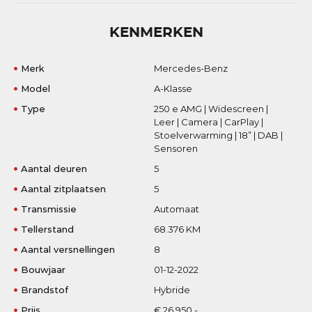
KENMERKEN
Merk
Mercedes-Benz
Model
A-Klasse
Type
250 e AMG | Widescreen |
Leer | Camera | CarPlay |
Stoelverwarming | 18” | DAB |
Sensoren
Aantal deuren
5
Aantal zitplaatsen
5
Transmissie
Automaat
Tellerstand
68.376 KM
Aantal versnellingen
8
Bouwjaar
01-12-2022
Brandstof
Hybride
Prijs
€ 26.950,-