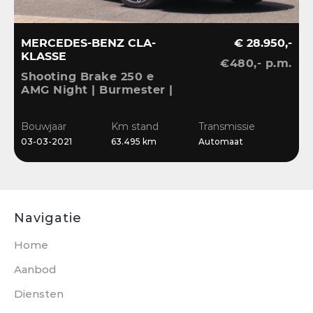
MERCEDES-BENZ CLA-
€ 28.950,-
KLASSE
€480,- p.m.
V
Shooting Brake 250 e
A
AMG Night | Burmester |
S
Ambient | Camera |
A
B
CarPlay | El.klep |
L
Bouwjaar
Km stand
Transmissie
0
Widescreen |
03-03-2021
63.495 km
Automaat
Stoelverwarming
Navigatie
Home
Aanbod
Diensten