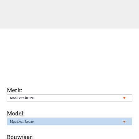
Ontvang een melding wanneer uw
gewenste auto weer in onze voorraad
staat
Merk:
Model:
Bouwjaar: