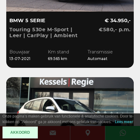
BMW 5 SERIE
€ 34.950,-
Touring 530e M-Sport |
€580,- p.m.
Leer | CarPlay | Ambient
| Stoelverwarming |
Sensoren | DAB | LED
Bouwjaar
Km stand
Transmissie
13-07-2021
69.565 km
Automaat
Onze pagina’s maken gebruik van functionele & analytische cookies. Door te
klikken op "Akkoord" ga je akkoord met ons gebruik van cookies.
Lees meer
AKKOORD