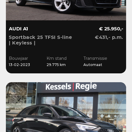
AUDI A1
€ 25.950,-
Sportback 25 TFSI S-line
€431,- p.m.
| Keyless |
Stoelverwarming | LED |
CarPlay | Sensoren | 17”
Bouwjaar
Km stand
Transmissie
| Navi
13-02-2023
29.775 km
Automaat