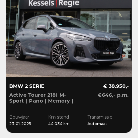
BMW 2 SERIE
€ 38.950,-
Active Tourer 218i M-
€646,- p.m.
Sport | Pano | Memory |
H&K | HuD | 360 |
Elec.trekhaak|
Bouwjaar
Km stand
Transmissie
23-01-2025
44.034 km
Automaat