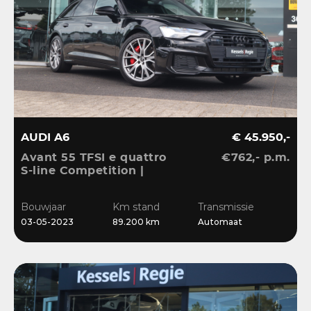
AUDI A6
€ 45.950,-
Avant 55 TFSI e quattro
€762,- p.m.
S-line Competition |
Pano | HuD | B&O | 360 |
Memory | El.Haak |
Bouwjaar
Km stand
Transmissie
Ambient | Matrix | ACC |
03-05-2023
89.200 km
Automaat
Blis | Keyless