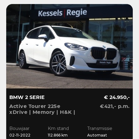
BMW 2 SERIE
€ 24.950,-
Active Tourer 225e
€421,- p.m.
xDrive | Memory | H&K |
HuD | 360 | El.Haak |
ACC | Keyless | Massage
Bouwjaar
Km stand
Transmissie
| Blis | 18”
02-11-2022
112.866 km
Automaat