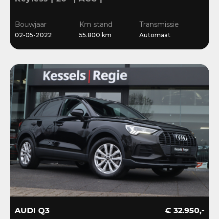
Camera | El.klep | Bliss |
Stoelverwarming
Bouwjaar
Km stand
Transmissie
02-05-2022
55.800 km
Automaat
AUDI Q3
€ 32.950,-