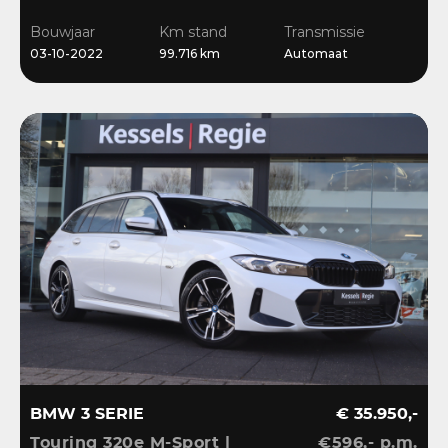
Ambient | Keyless |
Bouwjaar
Km stand
Transmissie
Dravit
03-10-2022
99.716 km
Automaat
BMW 3 SERIE
€ 35.950,-
Touring 320e M-Sport |
€596,- p.m.