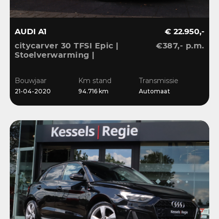
AUDI A1
€ 22.950,-
citycarver 30 TFSI Epic |
€387,- p.m.
Stoelverwarming |
Keyless | 18” | LED |
CarPlay | Sensoren |
Bouwjaar
Km stand
Transmissie
Navi
21-04-2020
94.716 km
Automaat