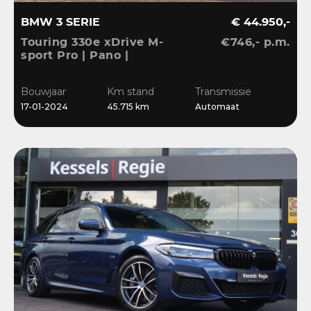
BMW 3 SERIE
€ 44.950,-
Touring 330e xDrive M-
€746,- p.m.
sport Pro | Pano |
Memory | Matrix | HiFi |
Keyless | Carbon |
Bouwjaar
Km stand
Transmissie
Ambient | Sensoren
17-01-2024
45.715 km
Automaat