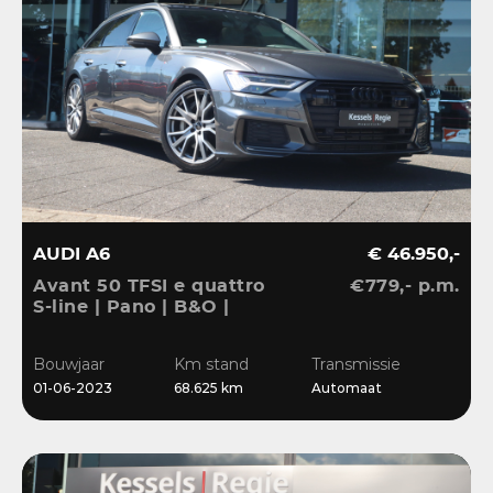
AUDI A6
€ 46.950,-
Avant 50 TFSI e quattro
€779,- p.m.
S-line | Pano | B&O |
ACC | El.Haak | Matrix |
20” | Keyless | Blis |
Bouwjaar
Km stand
Transmissie
Camera | CarPlay
01-06-2023
68.625 km
Automaat