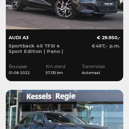
AUDI A3
€ 29.950,-
Sportback 40 TFSI e
€497,- p.m.
Sport Edition | Pano |
ACC | Keyless | El.Klep |
Sensoren | CarPlay |
Bouwjaar
Km stand
Transmissie
Stoelverwarming
01-08-2022
57.135 km
Automaat