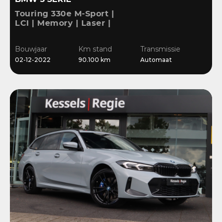
Touring 330e M-Sport |
LCI | Memory | Laser |
ACC | HiFi | Keyless |
Ambient | Bliss |
Bouwjaar
Km stand
Transmissie
Camera
02-12-2022
90.100 km
Automaat