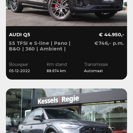
AUDI Q5
€ 44.950,-
55 TFSI e S-line | Pano |
€746,- p.m.
B&O | 360 | Ambient |
Keyless | 20” | CarPlay |
Stoelverwarming
Bouwjaar
Km stand
Transmissie
05-12-2022
88.674 km
Automaat