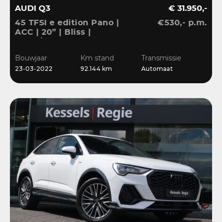
AUDI Q3
€ 31.950,-
45 TFSI e edition Pano |
€530,- p.m.
ACC | 20” | Bliss |
Stuur/Stoelverwarming |
Navi | Sensoren
Bouwjaar
Km stand
Transmissie
23-03-2022
92.144 km
Automaat