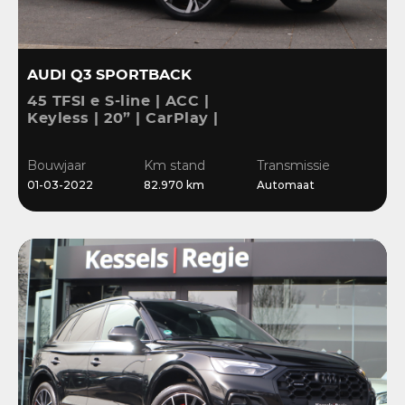
AUDI Q3 SPORTBACK
45 TFSI e S-line | ACC |
Keyless | 20” | CarPlay |
Blis | Stoelverwarming |
Sensoren | El.klep
Bouwjaar
Km stand
Transmissie
01-03-2022
82.970 km
Automaat