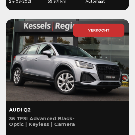
24-03-2021
59.971 km
Automaat
AUDI Q2
35 TFSI Advanced Black-
Optic | Keyless | Camera
| Stoelverwarming |