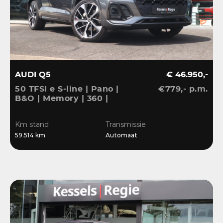
AUDI Q5
€ 46.950,-
50 TFSI e S-line | Pano |
€779,- p.m.
B&O | Memory | 360 |
ACC | Keyless | Ambient
| Massage | Matrix | 21” |
Km stand
Transmissie
CarPlay
59.514 km
Automaat