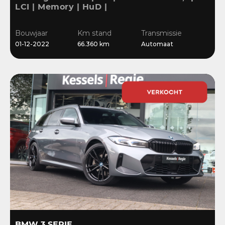
LCI | Memory | HuD |
Keyless | HiFi | Ambient
| Leder | Sensoren | 18” |
Bouwjaar
Km stand
Transmissie
Stoelverwarming
01-12-2022
66.360 km
Automaat
BMW 3 SERIE