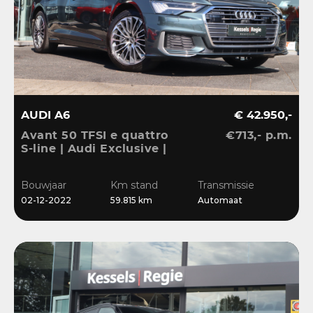
AUDI A6
€ 42.950,-
Avant 50 TFSI e quattro
€713,- p.m.
S-line | Audi Exclusive |
Pano | B&O | 360 | ACC |
Matrix | Keyless | Leder
Bouwjaar
Km stand
Transmissie
| Blis | CarPlay
02-12-2022
59.815 km
Automaat