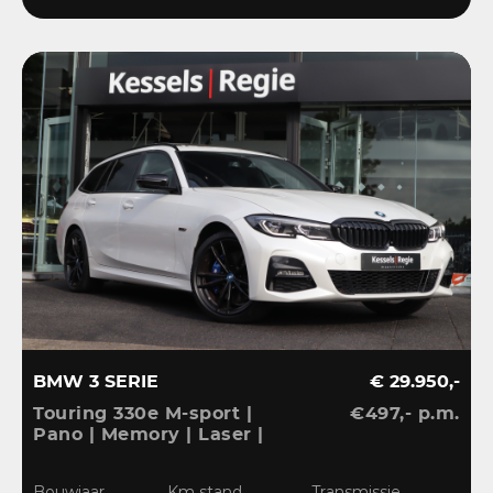
BMW 3 SERIE
€ 29.950,-
Touring 330e M-sport |
€497,- p.m.
Pano | Memory | Laser |
El.Haak | 360 | Carbon |
HiFi | Keyless | 19” |
Bouwjaar
Km stand
Transmissie