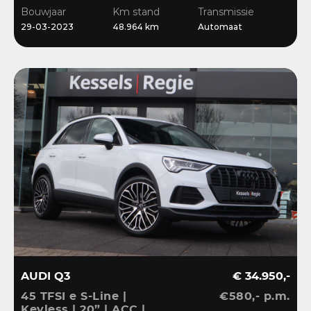
CarPlay | Bliss | Cruise |
Bouwjaar
Km stand
Transmissie
Sensoren | DAB
29-03-2023
48.964 km
Automaat
AUDI Q3
€ 34.950,-
45 TFSI e S-Line |
€580,- p.m.
Keyless | 20” | ACC |