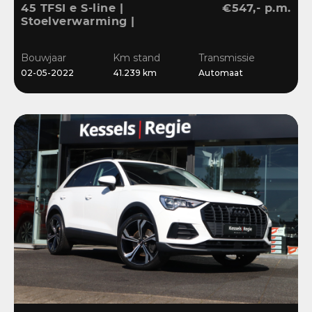
45 TFSI e S-line |
€547,- p.m.
Stoelverwarming |
Sensoren | Cruise | LED |
Navi | 18”
Bouwjaar
Km stand
Transmissie
02-05-2022
41.239 km
Automaat