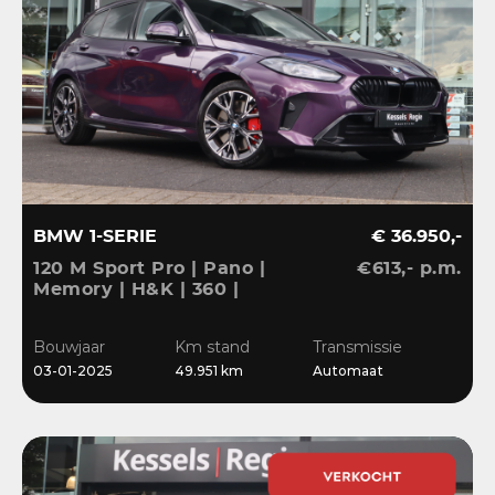
BMW 1-SERIE
€ 36.950,-
120 M Sport Pro | Pano |
€613,- p.m.
Memory | H&K | 360 |
HuD | ACC | Matrix |
Keyless | Bliss | Leder |
Bouwjaar
Km stand
Transmissie
El.klep | 18”
03-01-2025
49.951 km
Automaat