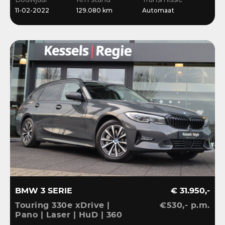
Bliss | Ambient | Pearl
11-02-2022
129.080 km
Automaat
White
BMW 3 SERIE
€ 31.950,-
Touring 330e xDrive |
€530,- p.m.
Pano | Laser | HuD | 360
| ACC | BLIS | HiFi |