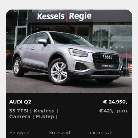
AUDI Q2
€ 24.950,-
35 TFSI | Keyless |
€421,- p.m.
Camera | El.klep |
Stoelverwarming | Navi
| Sensoren | DAB
Bouwjaar
Km stand
Transmissie