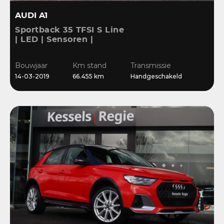
AUDI A1
Sportback 35 TFSI S Line
| LED | Sensoren |
Stoelverwarming |
Cruise | 17” | Navi
Bouwjaar
Km stand
Transmissie
14-03-2019
66.455 km
Handgeschakeld