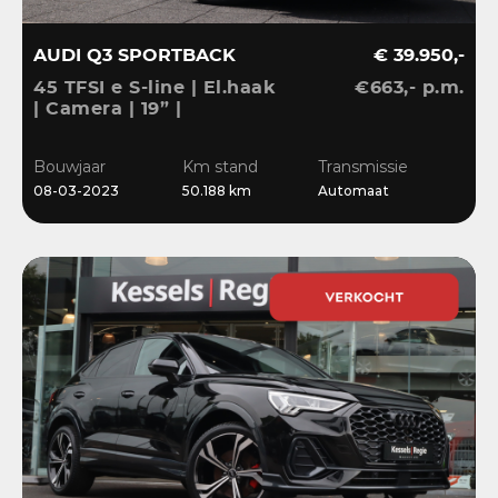
AUDI Q3 SPORTBACK
€ 39.950,-
45 TFSI e S-line | El.haak
€663,- p.m.
| Camera | 19” |
Stoelverwarming |
El.klep | Cruise | DAB
Bouwjaar
Km stand
Transmissie
08-03-2023
50.188 km
Automaat