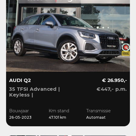
AUDI Q2
€ 26.950,-
35 TFSI Advanced |
€447,- p.m.
Keyless |
Stoelverwarming |
Camera | CarPlay | LED |
Bouwjaar
Km stand
Transmissie
Navi | Sensoren | 17”
26-05-2023
47.101 km
Automaat