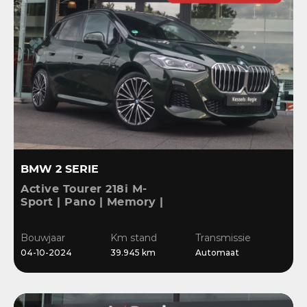
BMW 2 SERIE
Active Tourer 218i M-
Sport | Pano | Memory |
H&K | HuD | 360 | ACC |
19” | Leer | Keyless |
Bouwjaar
Km stand
Transmissie
Massage |
04-10-2024
39.945 km
Automaat
Stuur/Stoelverwarming |
Bl