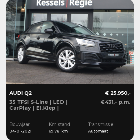
AUDI Q2
€ 25.950,-
35 TFSI S-Line | LED |
€431,- p.m.
CarPlay | El.Klep |
Sensoren | Navi | Clima |
Cruise
Bouwjaar
Km stand
Transmissie
04-01-2021
69.781 km
Automaat