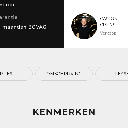
ybride
arantie
GASTON
CRIJNS
2 maanden BOVAG
Verkoop
PTIES
OMSCHRIJVING
LEAS
KENMERKEN