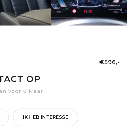
€596,-
TACT OP
an voor u klaar
IK HEB INTERESSE