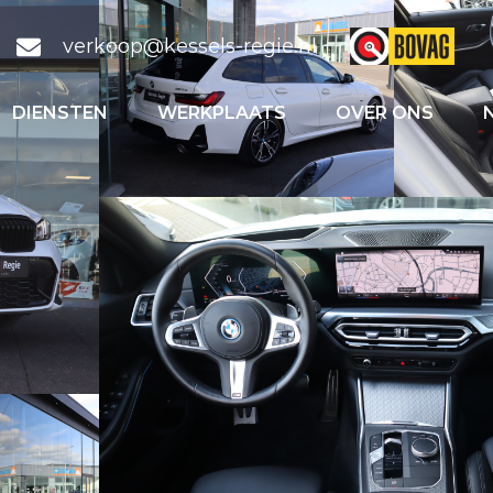
verkoop@kessels-regie.nl
DIENSTEN
WERKPLAATS
OVER ONS