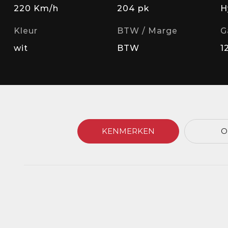
220 Km/h
204 pk
H
Kleur
BTW / Marge
G
wit
BTW
1
KENMERKEN
O