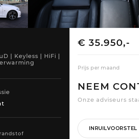
€ 35.950,-
 | Keyless | HiFi |
lverwarming
Prijs per maand
NEEM CON
sie
Onze adviseurs sta
at
INRUILVOORSTEL
randstof