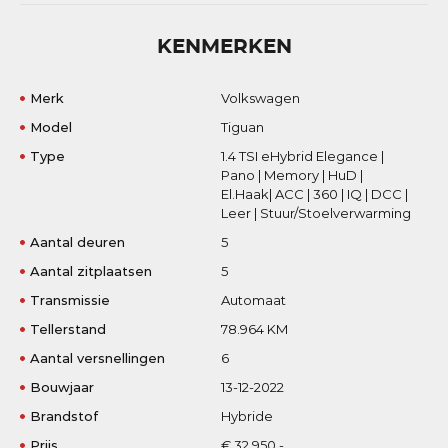
KENMERKEN
Merk
Volkswagen
Model
Tiguan
Type
1.4 TSI eHybrid Elegance |
Pano | Memory | HuD |
El.Haak| ACC | 360 | IQ | DCC |
Leer | Stuur/Stoelverwarming
Aantal deuren
5
Aantal zitplaatsen
5
Transmissie
Automaat
Tellerstand
78.964 KM
Aantal versnellingen
6
Bouwjaar
13-12-2022
Brandstof
Hybride
Prijs
€ 32.950,-