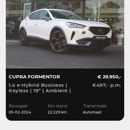
CUPRA FORMENTOR
€ 29.950,-
T
1.4 e-Hybrid Business |
€497,- p.m.
1
Keyless | 19” | Ambient |
A
Stoelverwarming |
S
Sensoren | Blis | LED |
L
Bouwjaar
Km stand
Transmissie
B
CarPlay
05-02-2024
22.229 km
Automaat
2