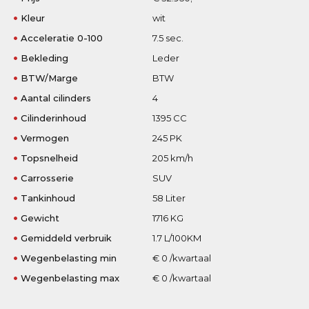
Kleur
wit
Acceleratie 0-100
7.5 sec.
Bekleding
Leder
BTW/Marge
BTW
Aantal cilinders
4
Cilinderinhoud
1395 CC
Vermogen
245 PK
Topsnelheid
205 km/h
Carrosserie
SUV
Tankinhoud
58 Liter
Gewicht
1716 KG
Gemiddeld verbruik
1.7 L/100KM
Wegenbelasting min
€ 0 /kwartaal
Wegenbelasting max
€ 0 /kwartaal