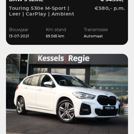
Touring 530e M-Sport |
€580,- p.m.
Leer | CarPlay | Ambient
| Stoelverwarming |
Sensoren | DAB | LED
Bouwjaar
Km stand
Transmissie
13-07-2021
69.565 km
Automaat