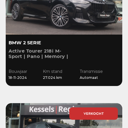
BMW 2 SERIE
Active Tourer 218i M-
Sport | Pano | Memory |
H&K | HuD | 360 | ACC |
19” | Leer | Keyless |
Bouwjaar
Km stand
Transmissie
Massage |
18-11-2024
27.024 km
Automaat
Stuur/Stoelverwarming |
Bl