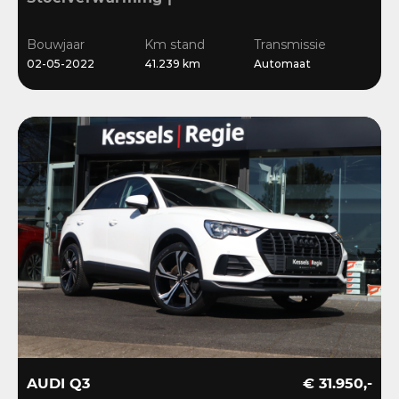
Sensoren | Cruise | LED |
Navi | 18”
Bouwjaar
Km stand
Transmissie
02-05-2022
41.239 km
Automaat
AUDI Q3
€ 31.950,-