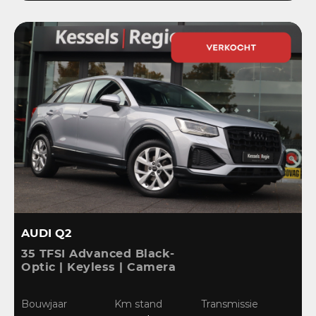
AUDI Q2
35 TFSI Advanced Black-
Optic | Keyless | Camera
| Stoelverwarming |
CarPlay | Bliss | Cruise |
Bouwjaar
Km stand
Transmissie
Sensoren | DAB