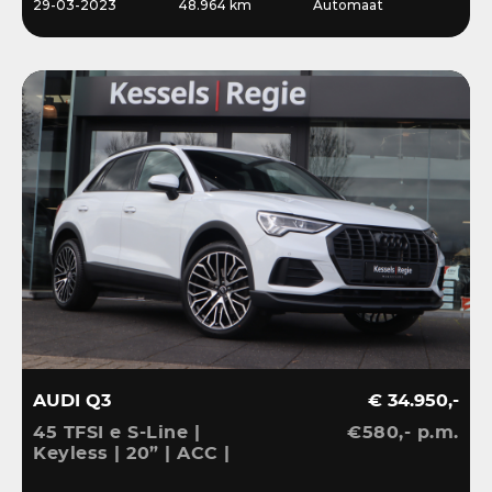
29-03-2023
48.964 km
Automaat
AUDI Q3
€ 34.950,-
45 TFSI e S-Line |
€580,- p.m.
Keyless | 20” | ACC |
Camera | El.klep | Bliss |