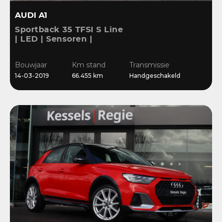
AUDI A1
Sportback 35 TFSI S Line
| LED | Sensoren |
Stoelverwarming |
Cruise | 17” | Navi
Bouwjaar
Km stand
Transmissie
14-03-2019
66.455 km
Handgeschakeld