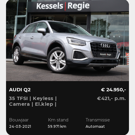
AUDI Q2
€ 24.950,-
35 TFSI | Keyless |
€421,- p.m.
Camera | El.klep |
Stoelverwarming | Navi
| Sensoren | DAB
Bouwjaar
Km stand
Transmissie
24-03-2021
59.971 km
Automaat