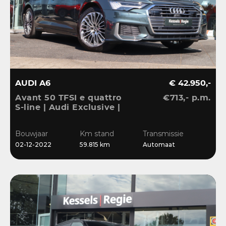
AUDI A6
€ 42.950,-
Avant 50 TFSI e quattro
€713,- p.m.
S-line | Audi Exclusive |
Pano | B&O | 360 | ACC |
Matrix | Keyless | Leder
Bouwjaar
Km stand
Transmissie
| Blis | CarPlay
02-12-2022
59.815 km
Automaat