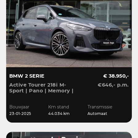
BMW 2 SERIE
€ 38.950,-
Active Tourer 218i M-
€646,- p.m.
Sport | Pano | Memory |
H&K | HuD | 360 |
Elec.trekhaak|
Bouwjaar
Km stand
Transmissie
23-01-2025
44.034 km
Automaat