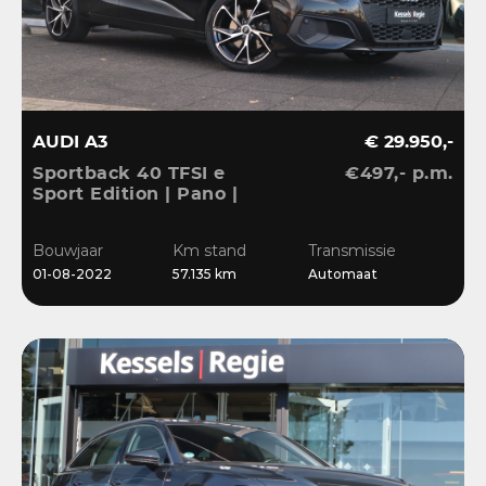
AUDI A3
€ 29.950,-
Sportback 40 TFSI e
€497,- p.m.
Sport Edition | Pano |
ACC | Keyless | El.Klep |
Sensoren | CarPlay |
Bouwjaar
Km stand
Transmissie
Stoelverwarming
01-08-2022
57.135 km
Automaat