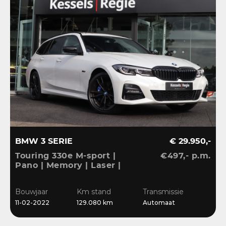
BMW 3 SERIE
€ 29.950,-
Touring 330e M-sport |
€497,- p.m.
Pano | Memory | Laser |
El.Haak | 360 | Carbon |
HiFi | Keyless | 19” |
Bouwjaar
Km stand
Transmissie
Bliss | Ambient | Pearl
11-02-2022
129.080 km
Automaat
White