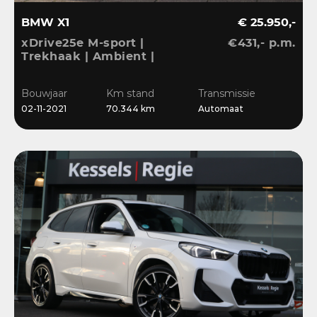
BMW X1
€ 25.950,-
xDrive25e M-sport |
€431,- p.m.
Trekhaak | Ambient |
LED | DAB | Sensoren |
Stoelverwarming
Bouwjaar
Km stand
Transmissie
02-11-2021
70.344 km
Automaat