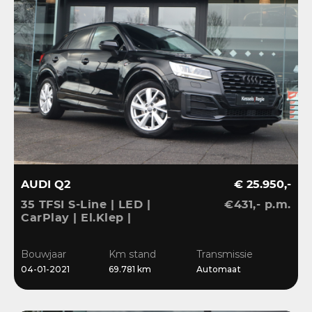
AUDI Q2
€ 25.950,-
35 TFSI S-Line | LED |
€431,- p.m.
CarPlay | El.Klep |
Sensoren | Navi | Clima |
Cruise
Bouwjaar
Km stand
Transmissie
04-01-2021
69.781 km
Automaat