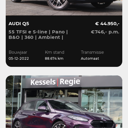
AUDI Q5
€ 44.950,-
55 TFSI e S-line | Pano |
€746,- p.m.
B&O | 360 | Ambient |
Keyless | 20” | CarPlay |
Stoelverwarming
Bouwjaar
Km stand
Transmissie
05-12-2022
88.674 km
Automaat