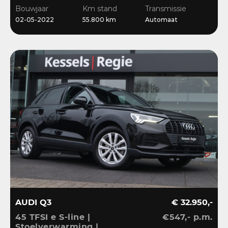
Stoelverwarming
Bouwjaar
Km stand
Transmissie
02-05-2022
55.800 km
Automaat
AUDI Q3
€ 32.950,-
45 TFSI e S-line |
€547,- p.m.
Stoelverwarming |