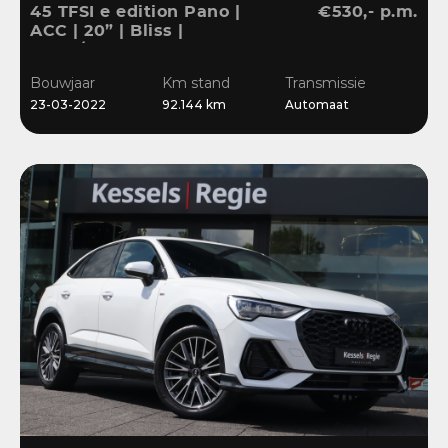
45 TFSI e edition Pano |
€530,- p.m.
ACC | 20” | Bliss |
Stuur/Stoelverwarming |
Navi | Sensoren
Bouwjaar
Km stand
Transmissie
23-03-2022
92.144 km
Automaat