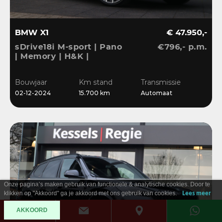
BMW X1
€ 47.950,-
sDrive18i M-sport | Pano
€796,- p.m.
| Memory | H&K |
Dri.Ass.Pro | Keyless |
20” | Bliss | Camera
Bouwjaar
Km stand
Transmissie
02-12-2024
15.700 km
Automaat
Onze pagina’s maken gebruik van functionele & analytische cookies. Door te
klikken op "Akkoord" ga je akkoord met ons gebruik van cookies.
Lees meer
AKKOORD