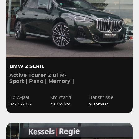
BMW 2 SERIE
Active Tourer 218i M-
Sport | Pano | Memory |
H&K | HuD | 360 | ACC |
19” | Leer | Keyless |
Bouwjaar
Km stand
Transmissie
Massage |
04-10-2024
39.945 km
Automaat
Stuur/Stoelverwarming |
Bl