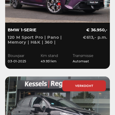
BMW 1-SERIE
€ 36.950,-
120 M Sport Pro | Pano |
€613,- p.m.
Memory | H&K | 360 |
HuD | ACC | Matrix |
Keyless | Bliss | Leder |
Bouwjaar
Km stand
Transmissie
El.klep | 18”
03-01-2025
49.951 km
Automaat