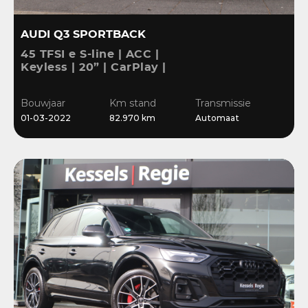
AUDI Q3 SPORTBACK
45 TFSI e S-line | ACC |
Keyless | 20” | CarPlay |
Blis | Stoelverwarming |
Sensoren | El.klep
Bouwjaar
Km stand
Transmissie
01-03-2022
82.970 km
Automaat