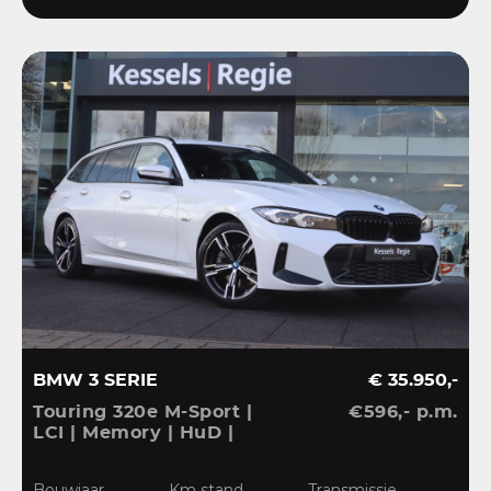
BMW 3 SERIE
€ 35.950,-
Touring 320e M-Sport |
€596,- p.m.
LCI | Memory | HuD |
Keyless | HiFi | Ambient
| Leder | Sensoren | 18” |
Bouwjaar
Km stand
Transmissie