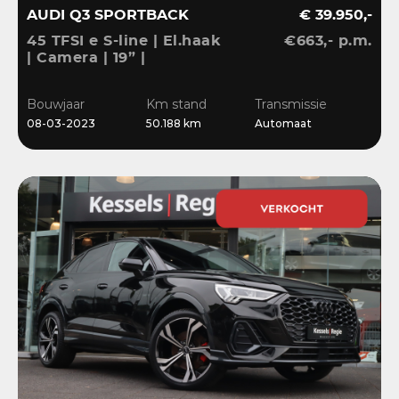
AUDI Q3 SPORTBACK
€ 39.950,-
45 TFSI e S-line | El.haak
€663,- p.m.
| Camera | 19” |
Stoelverwarming |
El.klep | Cruise | DAB
Bouwjaar
Km stand
Transmissie
08-03-2023
50.188 km
Automaat