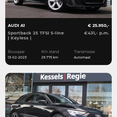
AUDI A1
€ 25.950,-
Sportback 25 TFSI S-line
€431,- p.m.
| Keyless |
Stoelverwarming | LED |
CarPlay | Sensoren | 17”
Bouwjaar
Km stand
Transmissie
| Navi
13-02-2023
29.775 km
Automaat