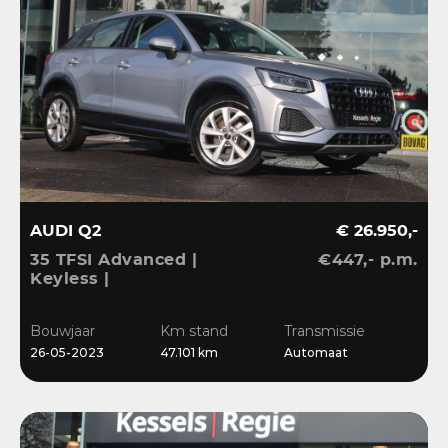
AUDI Q2
€ 26.950,-
35 TFSI Advanced |
€447,- p.m.
Keyless |
Stoelverwarming |
Camera | CarPlay | LED |
Bouwjaar
Km stand
Transmissie
Navi | Sensoren | 17”
26-05-2023
47.101 km
Automaat