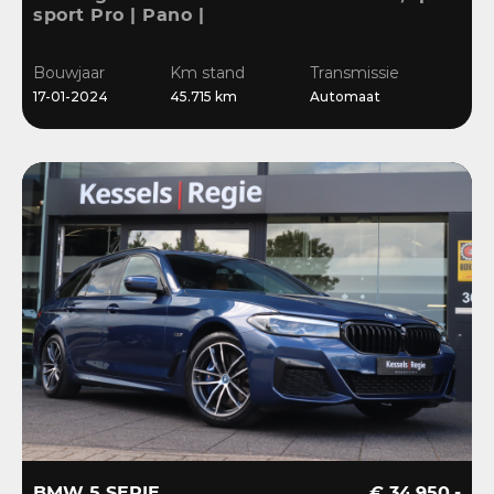
sport Pro | Pano |
Memory | Matrix | HiFi |
Keyless | Carbon |
Bouwjaar
Km stand
Transmissie
Ambient | Sensoren
17-01-2024
45.715 km
Automaat
BMW 5 SERIE
€ 34.950,-