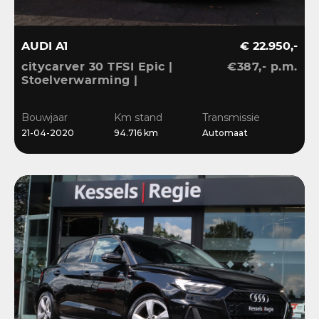
AUDI A1
€ 22.950,-
citycarver 30 TFSI Epic |
€387,- p.m.
Stoelverwarming |
Keyless | 18” | LED |
CarPlay | Sensoren |
Bouwjaar
Km stand
Transmissie
Navi
21-04-2020
94.716 km
Automaat