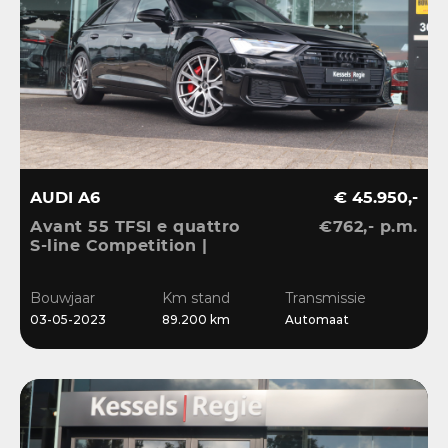
AUDI A6
€ 45.950,-
Avant 55 TFSI e quattro
€762,- p.m.
S-line Competition |
Pano | HuD | B&O | 360 |
Memory | El.Haak |
Bouwjaar
Km stand
Transmissie
Ambient | Matrix | ACC |
03-05-2023
89.200 km
Automaat
Blis | Keyless