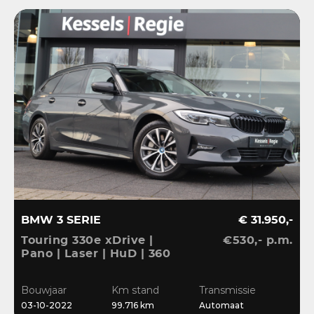
BMW 3 SERIE
€ 31.950,-
Touring 330e xDrive |
€530,- p.m.
Pano | Laser | HuD | 360
| ACC | BLIS | HiFi |
Ambient | Keyless |
Bouwjaar
Km stand
Transmissie
Dravit
03-10-2022
99.716 km
Automaat