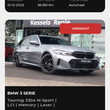
Stoelverwarming
01-12-2022
66.360 km
Automaat
BMW 3 SERIE
Touring 330e M-Sport |
LCI | Memory | Laser |
ACC | HiFi | Keyless |