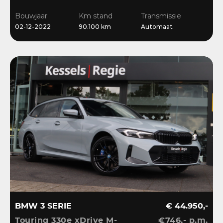
Ambient | Bliss |
Bouwjaar
Km stand
Transmissie
Camera
02-12-2022
90.100 km
Automaat
BMW 3 SERIE
€ 44.950,-
Touring 330e xDrive M-
€746,- p.m.