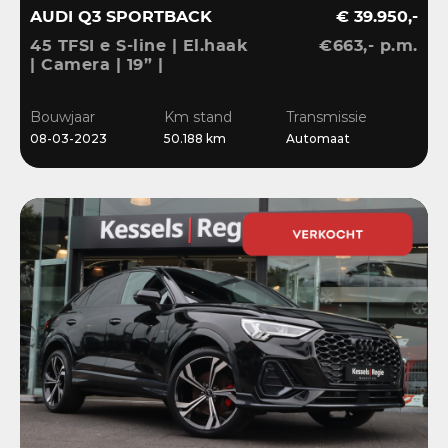
AUDI Q3 SPORTBACK
€ 39.950,-
45 TFSI e S-line | El.haak
€663,- p.m.
| Camera | 19” |
Stoelverwarming |
El.klep | Cruise | DAB
Bouwjaar
Km stand
Transmissie
08-03-2023
50.188 km
Automaat