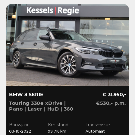
BMW 3 SERIE
€ 31.950,-
Touring 330e xDrive |
€530,- p.m.
Pano | Laser | HuD | 360
| ACC | BLIS | HiFi |
Ambient | Keyless |
Bouwjaar
Km stand
Transmissie
Dravit
03-10-2022
99.716 km
Automaat