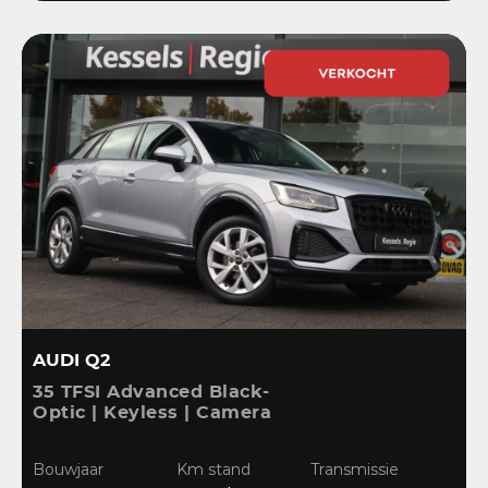
AUDI Q2
35 TFSI Advanced Black-
Optic | Keyless | Camera
| Stoelverwarming |
CarPlay | Bliss | Cruise |
Bouwjaar
Km stand
Transmissie
Sensoren | DAB