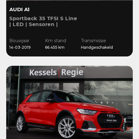
AUDI A1
Sportback 35 TFSI S Line
| LED | Sensoren |
Stoelverwarming |
Cruise | 17” | Navi
Bouwjaar
Km stand
Transmissie
14-03-2019
66.455 km
Handgeschakeld