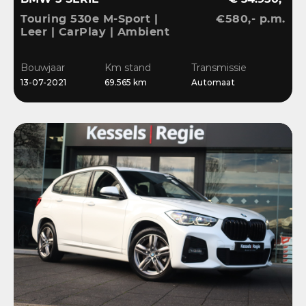
Touring 530e M-Sport |
€580,- p.m.
Leer | CarPlay | Ambient
| Stoelverwarming |
Sensoren | DAB | LED
Bouwjaar
Km stand
Transmissie
13-07-2021
69.565 km
Automaat