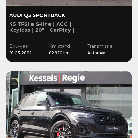
AUDI Q3 SPORTBACK
45 TFSI e S-line | ACC |
Keyless | 20” | CarPlay |
Blis | Stoelverwarming |
Sensoren | El.klep
Bouwjaar
Km stand
Transmissie
01-03-2022
82.970 km
Automaat