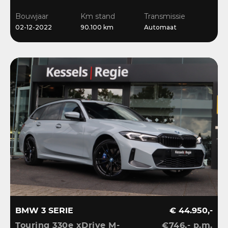
Ambient | Bliss |
Bouwjaar
Km stand
Transmissie
Camera
02-12-2022
90.100 km
Automaat
BMW 3 SERIE
€ 44.950,-
Touring 330e xDrive M-
€746,- p.m.