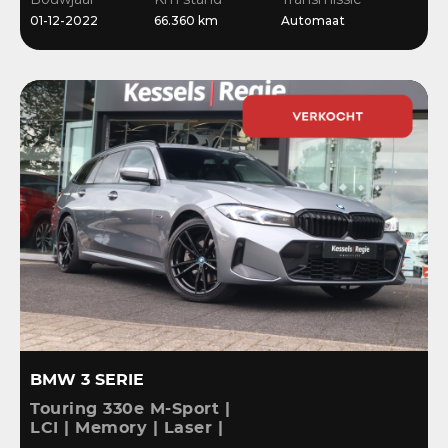
Stoelverwarming
01-12-2022
66.360 km
Automaat
BMW 3 SERIE
Touring 330e M-Sport |
LCI | Memory | Laser |
ACC | HiFi | Keyless |