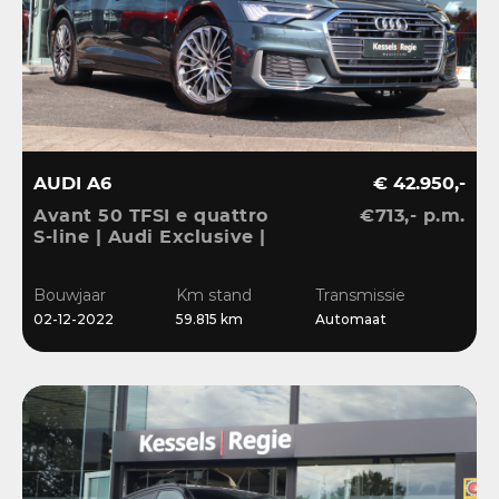
AUDI A6
€ 42.950,-
Avant 50 TFSI e quattro
€713,- p.m.
S-line | Audi Exclusive |
Pano | B&O | 360 | ACC |
Matrix | Keyless | Leder
Bouwjaar
Km stand
Transmissie
| Blis | CarPlay
02-12-2022
59.815 km
Automaat