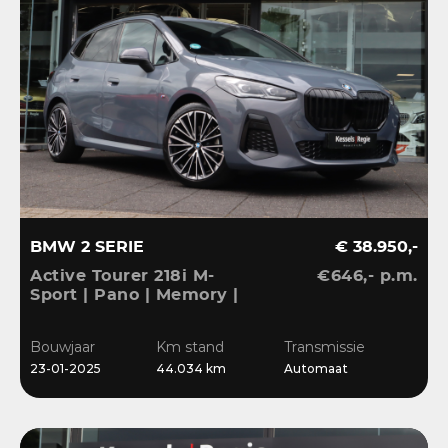
BMW 2 SERIE
€ 38.950,-
Active Tourer 218i M-
€646,- p.m.
Sport | Pano | Memory |
H&K | HuD | 360 |
Elec.trekhaak|
Bouwjaar
Km stand
Transmissie
23-01-2025
44.034 km
Automaat