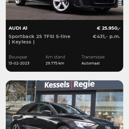
AUDI A1
€ 25.950,-
Sportback 25 TFSI S-line
€431,- p.m.
| Keyless |
Stoelverwarming | LED |
CarPlay | Sensoren | 17”
Bouwjaar
Km stand
Transmissie
| Navi
13-02-2023
29.775 km
Automaat