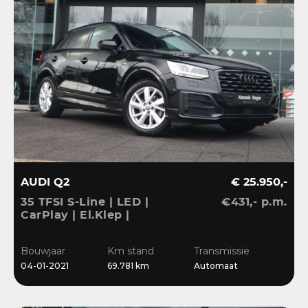
AUDI Q2
€ 25.950,-
35 TFSI S-Line | LED |
€431,- p.m.
CarPlay | El.Klep |
Sensoren | Navi | Clima |
Cruise
Bouwjaar
Km stand
Transmissie
04-01-2021
69.781 km
Automaat