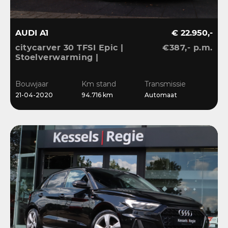
AUDI A1
€ 22.950,-
citycarver 30 TFSI Epic |
€387,- p.m.
Stoelverwarming |
Keyless | 18” | LED |
CarPlay | Sensoren |
Bouwjaar
Km stand
Transmissie
Navi
21-04-2020
94.716 km
Automaat