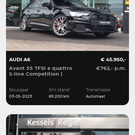
AUDI A6
€ 45.950,-
Avant 55 TFSI e quattro
€762,- p.m.
S-line Competition |
Pano | HuD | B&O | 360 |
Memory | El.Haak |
Bouwjaar
Km stand
Transmissie
Ambient | Matrix | ACC |
03-05-2023
89.200 km
Automaat
Blis | Keyless