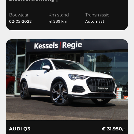
Sensoren | Cruise | LED |
Navi | 18”
Bouwjaar
Km stand
Transmissie
02-05-2022
41.239 km
Automaat
AUDI Q3
€ 31.950,-