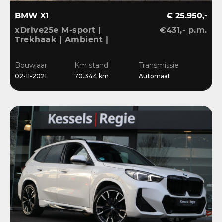
BMW X1
€ 25.950,-
xDrive25e M-sport |
€431,- p.m.
Trekhaak | Ambient |
LED | DAB | Sensoren |
Stoelverwarming
Bouwjaar
Km stand
Transmissie
02-11-2021
70.344 km
Automaat