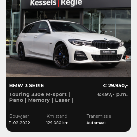
BMW 3 SERIE
€ 29.950,-
Touring 330e M-sport |
€497,- p.m.
Pano | Memory | Laser |
El.Haak | 360 | Carbon |
HiFi | Keyless | 19” |
Bouwjaar
Km stand
Transmissie
Bliss | Ambient | Pearl
11-02-2022
129.080 km
Automaat
White