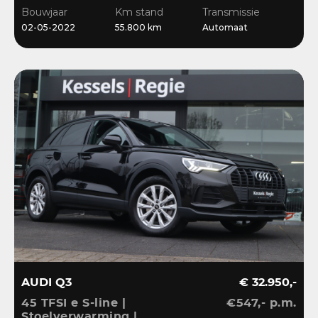
Stoelverwarming
Bouwjaar
Km stand
Transmissie
02-05-2022
55.800 km
Automaat
AUDI Q3
€ 32.950,-
45 TFSI e S-line |
€547,- p.m.
Stoelverwarming |