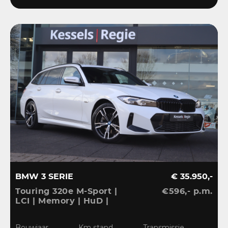
BMW 3 SERIE
€ 35.950,-
Touring 320e M-Sport |
€596,- p.m.
LCI | Memory | HuD |
Keyless | HiFi | Ambient
| Leder | Sensoren | 18” |
Bouwjaar
Km stand
Transmissie