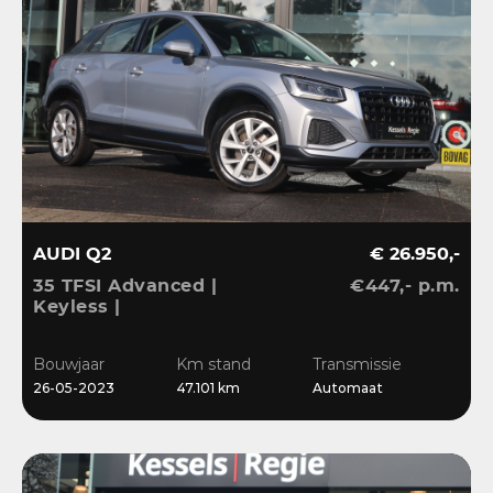
AUDI Q2
€ 26.950,-
35 TFSI Advanced |
€447,- p.m.
Keyless |
Stoelverwarming |
Camera | CarPlay | LED |
Bouwjaar
Km stand
Transmissie
Navi | Sensoren | 17”
26-05-2023
47.101 km
Automaat