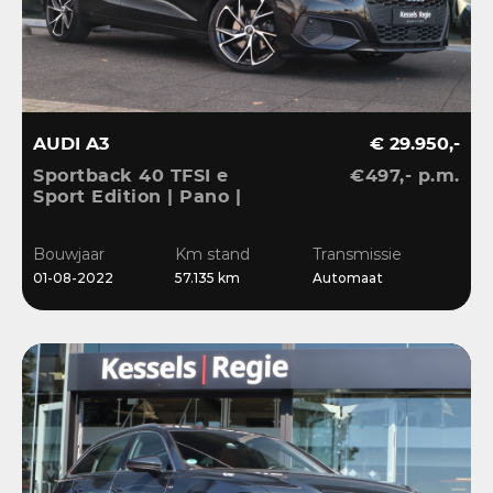
AUDI A3
€ 29.950,-
Sportback 40 TFSI e
€497,- p.m.
Sport Edition | Pano |
ACC | Keyless | El.Klep |
Sensoren | CarPlay |
Bouwjaar
Km stand
Transmissie
Stoelverwarming
01-08-2022
57.135 km
Automaat