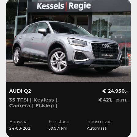
AUDI Q2
€ 24.950,-
35 TFSI | Keyless |
€421,- p.m.
Camera | El.klep |
Stoelverwarming | Navi
| Sensoren | DAB
Bouwjaar
Km stand
Transmissie
24-03-2021
59.971 km
Automaat