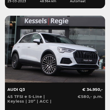
29-03-2023
48.964 km
Automaat
AUDI Q3
€ 34.950,-
45 TFSI e S-Line |
€580,- p.m.
Keyless | 20” | ACC |
Camera | El.klep | Bliss |