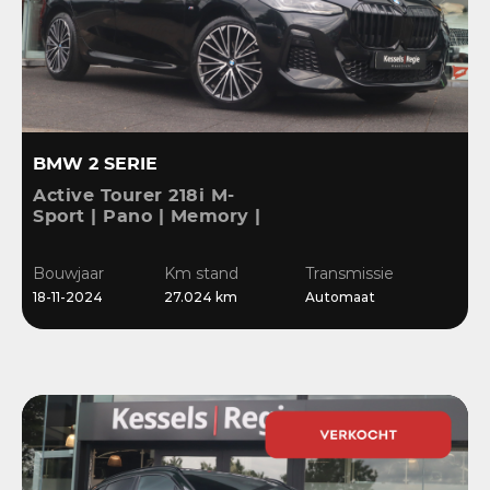
BMW 2 SERIE
Active Tourer 218i M-
Sport | Pano | Memory |
H&K | HuD | 360 | ACC |
19” | Leer | Keyless |
Bouwjaar
Km stand
Transmissie
Massage |
18-11-2024
27.024 km
Automaat
Stuur/Stoelverwarming |
Bl