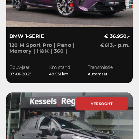
BMW 1-SERIE
€ 36.950,-
120 M Sport Pro | Pano |
€613,- p.m.
Memory | H&K | 360 |
HuD | ACC | Matrix |
Keyless | Bliss | Leder |
Bouwjaar
Km stand
Transmissie
El.klep | 18”
03-01-2025
49.951 km
Automaat