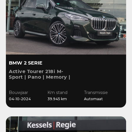
BMW 2 SERIE
Active Tourer 218i M-
Sport | Pano | Memory |
H&K | HuD | 360 | ACC |
19” | Leer | Keyless |
Bouwjaar
Km stand
Transmissie
Massage |
04-10-2024
39.945 km
Automaat
Stuur/Stoelverwarming |
Bl