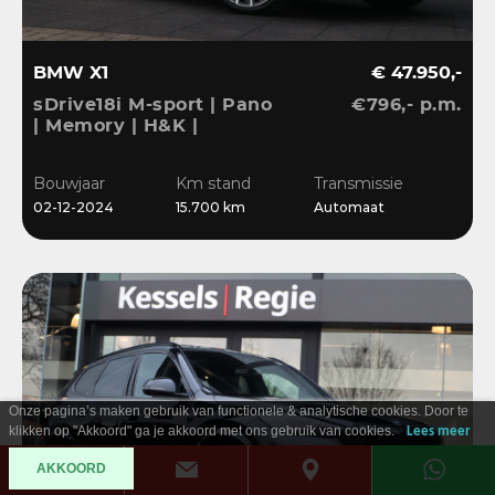
BMW X1
€ 47.950,-
sDrive18i M-sport | Pano
€796,- p.m.
| Memory | H&K |
Dri.Ass.Pro | Keyless |
20” | Bliss | Camera
Bouwjaar
Km stand
Transmissie
02-12-2024
15.700 km
Automaat
Onze pagina’s maken gebruik van functionele & analytische cookies. Door te
klikken op "Akkoord" ga je akkoord met ons gebruik van cookies.
Lees meer
AKKOORD