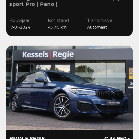
sport Pro | Pano |
Memory | Matrix | HiFi |
Keyless | Carbon |
Bouwjaar
Km stand
Transmissie
Ambient | Sensoren
17-01-2024
45.715 km
Automaat
BMW 5 SERIE
€ 34.950,-