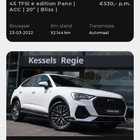
45 TFSI e edition Pano |
€530,- p.m.
ACC | 20” | Bliss |
Stuur/Stoelverwarming |
Navi | Sensoren
Bouwjaar
Km stand
Transmissie
23-03-2022
92.144 km
Automaat