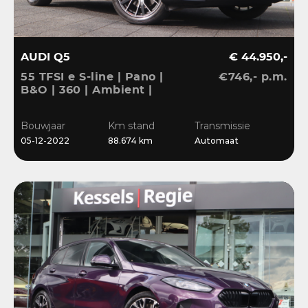
AUDI Q5
€ 44.950,-
55 TFSI e S-line | Pano |
€746,- p.m.
B&O | 360 | Ambient |
Keyless | 20” | CarPlay |
Stoelverwarming
Bouwjaar
Km stand
Transmissie
05-12-2022
88.674 km
Automaat