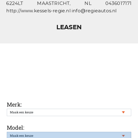
6224LT MAASTRICHT, NL 0436017171
http://www.kessels-regie.nl info@regieautos.nl
LEASEN
Ontvang een melding wanneer uw
gewenste auto weer in onze voorraad
staat
Merk:
Model: