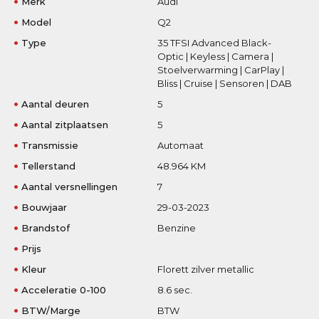
Merk
Audi
Model
Q2
Type
35 TFSI Advanced Black-
Optic | Keyless | Camera |
Stoelverwarming | CarPlay |
Bliss | Cruise | Sensoren | DAB
Aantal deuren
5
Aantal zitplaatsen
5
Transmissie
Automaat
Tellerstand
48.964 KM
Aantal versnellingen
7
Bouwjaar
29-03-2023
Brandstof
Benzine
Prijs
Kleur
Florett zilver metallic
Acceleratie 0-100
8.6 sec.
BTW/Marge
BTW