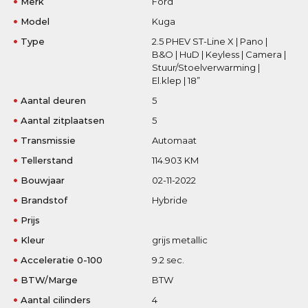
Merk
Ford
Model
Kuga
Type
2.5 PHEV ST-Line X | Pano |
B&O | HuD | Keyless | Camera |
Stuur/Stoelverwarming |
El.klep | 18”
Aantal deuren
5
Aantal zitplaatsen
5
Transmissie
Automaat
Tellerstand
114.903 KM
Bouwjaar
02-11-2022
Brandstof
Hybride
Prijs
Kleur
grijs metallic
Acceleratie 0-100
9.2 sec.
BTW/Marge
BTW
Aantal cilinders
4