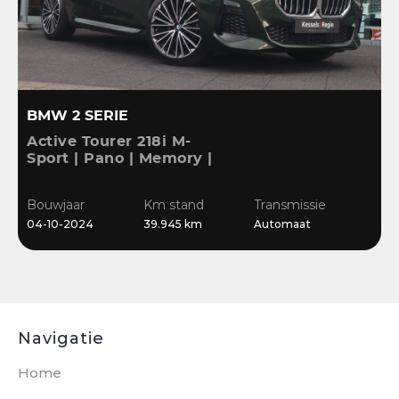
BMW 2 SERIE
Active Tourer 218i M-
1
Sport | Pano | Memory |
|
H&K | HuD | 360 | ACC |
1
19” | Leer | Keyless |
C
Bouwjaar
Km stand
Transmissie
B
Massage |
04-10-2024
39.945 km
Automaat
2
Stuur/Stoelverwarming |
Bl
Navigatie
Home