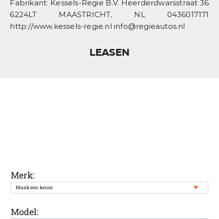
Fabrikant: Kessels-Regie B.V. Heerderdwarsstraat 36
6224LT MAASTRICHT, NL 0436017171
http://www.kessels-regie.nl info@regieautos.nl
LEASEN
Ontvang een melding wanneer uw
gewenste auto weer in onze voorraad
staat
Merk:
Model: