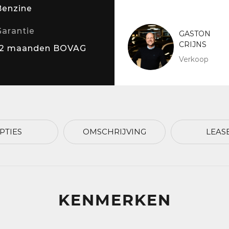
Benzine
Garantie
GASTON
CRIJNS
12 maanden BOVAG
Verkoop
PTIES
OMSCHRIJVING
LEAS
KENMERKEN