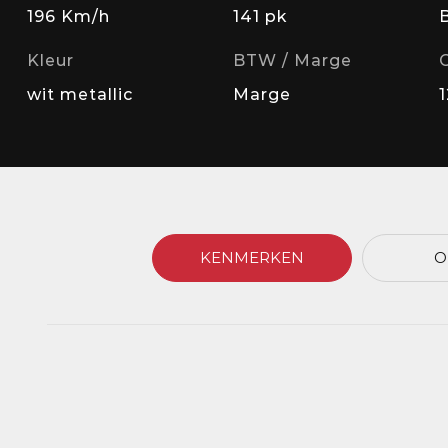
196 Km/h
141 pk
Kleur
BTW / Marge
wit metallic
Marge
KENMERKEN
O