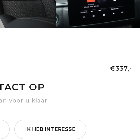
€337,-
TACT OP
an voor u klaar
IK HEB INTERESSE