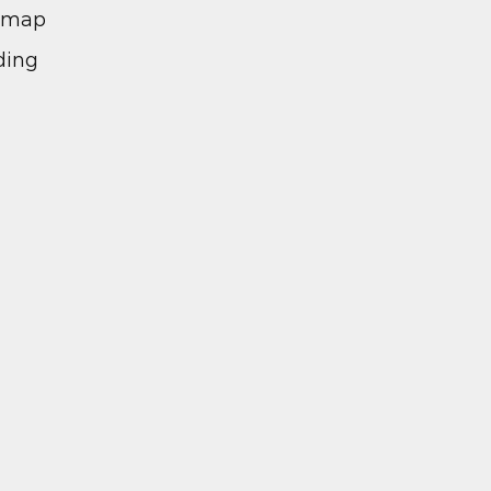
l map
ding