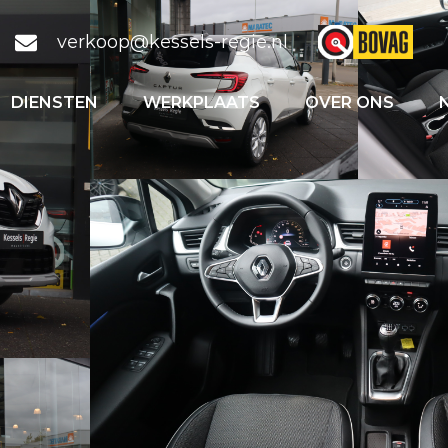
verkoop@kessels-regie.nl
DIENSTEN
WERKPLAATS
OVER ONS