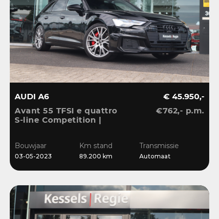
AUDI A6
€ 45.950,-
Avant 55 TFSI e quattro
€762,- p.m.
S-line Competition |
Pano | HuD | B&O | 360 |
Memory | El.Haak |
Bouwjaar
Km stand
Transmissie
Ambient | Matrix | ACC |
03-05-2023
89.200 km
Automaat
Blis | Keyless