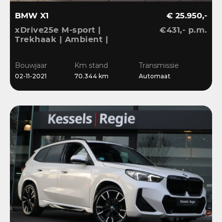
BMW X1
€ 25.950,-
xDrive25e M-sport |
€431,- p.m.
Trekhaak | Ambient |
LED | DAB | Sensoren |
Stoelverwarming
Bouwjaar
Km stand
Transmissie
02-11-2021
70.344 km
Automaat