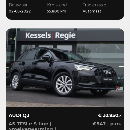
Stoelverwarming
Bouwjaar
Km stand
Transmissie
02-05-2022
55.800 km
Automaat
AUDI Q3
€ 32.950,-
45 TFSI e S-line |
€547,- p.m.
Stoelverwarming |