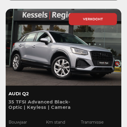
AUDI Q2
35 TFSI Advanced Black-
Optic | Keyless | Camera
| Stoelverwarming |
CarPlay | Bliss | Cruise |
Bouwjaar
Km stand
Transmissie
Sensoren | DAB