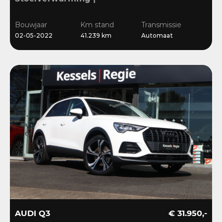
Sensoren | Cruise | LED |
Navi | 18”
Bouwjaar
Km stand
Transmissie
02-05-2022
41.239 km
Automaat
AUDI Q3
€ 31.950,-