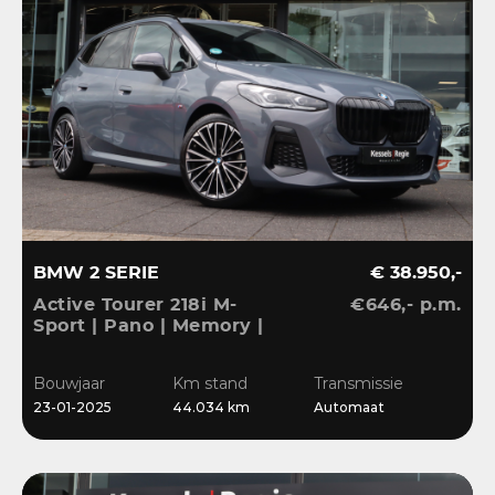
BMW 2 SERIE
€ 38.950,-
Active Tourer 218i M-
€646,- p.m.
Sport | Pano | Memory |
H&K | HuD | 360 |
Elec.trekhaak|
Bouwjaar
Km stand
Transmissie
23-01-2025
44.034 km
Automaat