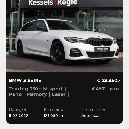
BMW 3 SERIE
€ 29.950,-
Touring 330e M-sport |
€497,- p.m.
Pano | Memory | Laser |
El.Haak | 360 | Carbon |
HiFi | Keyless | 19” |
Bouwjaar
Km stand
Transmissie
Bliss | Ambient | Pearl
11-02-2022
129.080 km
Automaat
White