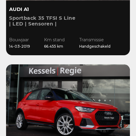
AUDI A1
Sportback 35 TFSI S Line
| LED | Sensoren |
Stoelverwarming |
Cruise | 17” | Navi
Bouwjaar
Km stand
Transmissie
14-03-2019
66.455 km
Handgeschakeld