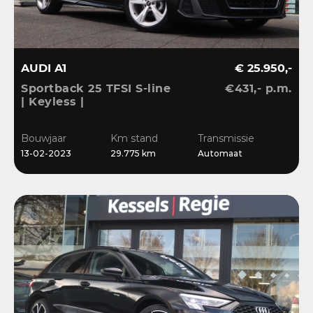
AUDI A1
€ 25.950,-
Sportback 25 TFSI S-line
€431,- p.m.
| Keyless |
Stoelverwarming | LED |
CarPlay | Sensoren | 17”
Bouwjaar
Km stand
Transmissie
| Navi
13-02-2023
29.775 km
Automaat