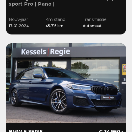
sport Pro | Pano |
Memory | Matrix | HiFi |
Keyless | Carbon |
Bouwjaar
Km stand
Transmissie
Ambient | Sensoren
17-01-2024
45.715 km
Automaat
BMW 5 SERIE
€ 34.950,-