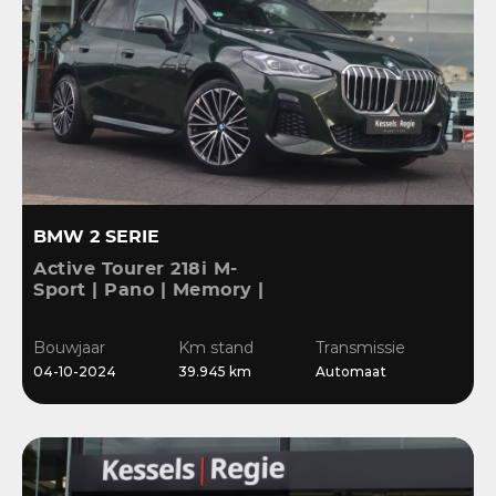
BMW 2 SERIE
Active Tourer 218i M-
Sport | Pano | Memory |
H&K | HuD | 360 | ACC |
19” | Leer | Keyless |
Bouwjaar
Km stand
Transmissie
Massage |
04-10-2024
39.945 km
Automaat
Stuur/Stoelverwarming |
Bl