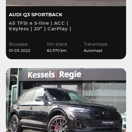
AUDI Q3 SPORTBACK
45 TFSI e S-line | ACC |
Keyless | 20” | CarPlay |
Blis | Stoelverwarming |
Sensoren | El.klep
Bouwjaar
Km stand
Transmissie
01-03-2022
82.970 km
Automaat