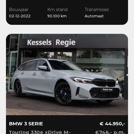
Ambient | Bliss |
Bouwjaar
Km stand
Transmissie
Camera
02-12-2022
90.100 km
Automaat
BMW 3 SERIE
€ 44.950,-
Touring 330e xDrive M-
€746,- p.m.