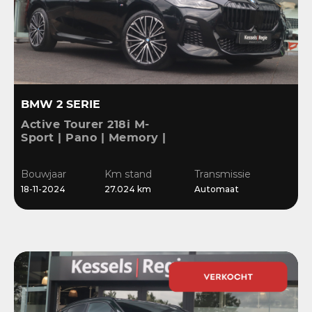
BMW 2 SERIE
Active Tourer 218i M-
Sport | Pano | Memory |
H&K | HuD | 360 | ACC |
19” | Leer | Keyless |
Bouwjaar
Km stand
Transmissie
Massage |
18-11-2024
27.024 km
Automaat
Stuur/Stoelverwarming |
Bl