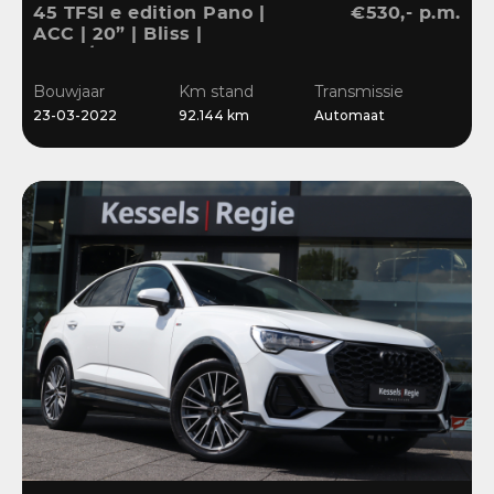
45 TFSI e edition Pano |
€530,- p.m.
ACC | 20” | Bliss |
Stuur/Stoelverwarming |
Navi | Sensoren
Bouwjaar
Km stand
Transmissie
23-03-2022
92.144 km
Automaat