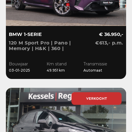
BMW 1-SERIE
€ 36.950,-
120 M Sport Pro | Pano |
€613,- p.m.
Memory | H&K | 360 |
HuD | ACC | Matrix |
Keyless | Bliss | Leder |
Bouwjaar
Km stand
Transmissie
El.klep | 18”
03-01-2025
49.951 km
Automaat