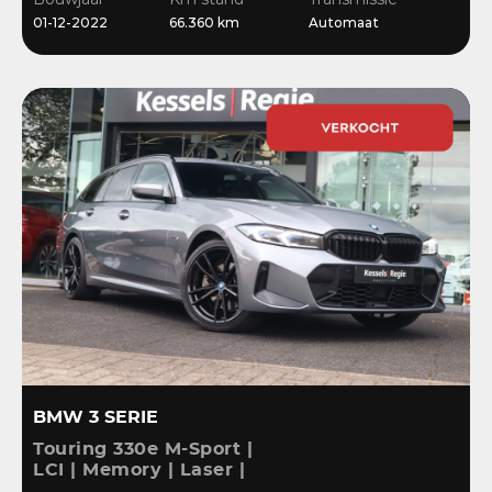
Stoelverwarming
01-12-2022
66.360 km
Automaat
BMW 3 SERIE
Touring 330e M-Sport |
LCI | Memory | Laser |
ACC | HiFi | Keyless |