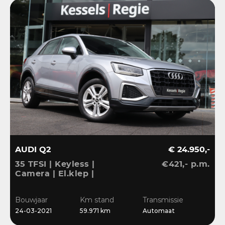
AUDI Q2
€ 24.950,-
35 TFSI | Keyless |
€421,- p.m.
Camera | El.klep |
Stoelverwarming | Navi
| Sensoren | DAB
Bouwjaar
Km stand
Transmissie
24-03-2021
59.971 km
Automaat