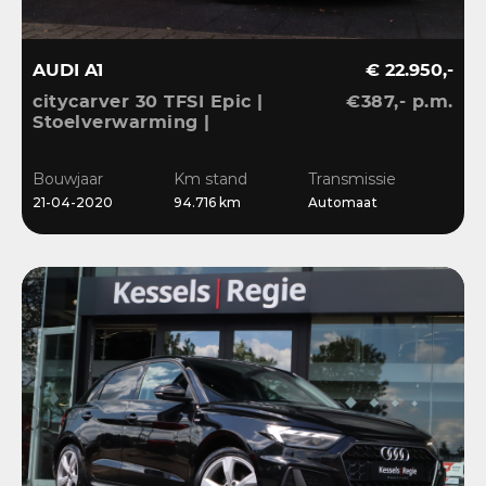
AUDI A1
€ 22.950,-
citycarver 30 TFSI Epic |
€387,- p.m.
Stoelverwarming |
Keyless | 18” | LED |
CarPlay | Sensoren |
Bouwjaar
Km stand
Transmissie
Navi
21-04-2020
94.716 km
Automaat