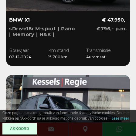
BMW X1
€ 47.950,-
sDrive18i M-sport | Pano
€796,- p.m.
| Memory | H&K |
Dri.Ass.Pro | Keyless |
20” | Bliss | Camera
Bouwjaar
Km stand
Transmissie
02-12-2024
15.700 km
Automaat
Onze pagina’s maken gebruik van functionele & analytische cookies. Door te
klikken op "Akkoord" ga je akkoord met ons gebruik van cookies.
Lees meer
AKKOORD