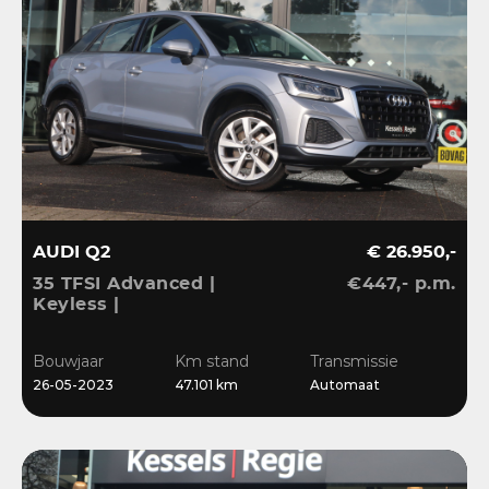
AUDI Q2
€ 26.950,-
35 TFSI Advanced |
€447,- p.m.
Keyless |
Stoelverwarming |
Camera | CarPlay | LED |
Bouwjaar
Km stand
Transmissie
Navi | Sensoren | 17”
26-05-2023
47.101 km
Automaat