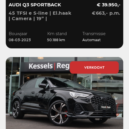
AUDI Q3 SPORTBACK
€ 39.950,-
45 TFSI e S-line | El.haak
€663,- p.m.
| Camera | 19” |
Stoelverwarming |
El.klep | Cruise | DAB
Bouwjaar
Km stand
Transmissie
08-03-2023
50.188 km
Automaat