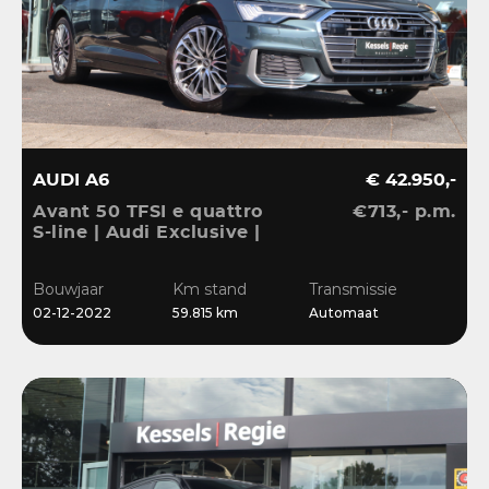
AUDI A6
€ 42.950,-
Avant 50 TFSI e quattro
€713,- p.m.
S-line | Audi Exclusive |
Pano | B&O | 360 | ACC |
Matrix | Keyless | Leder
Bouwjaar
Km stand
Transmissie
| Blis | CarPlay
02-12-2022
59.815 km
Automaat