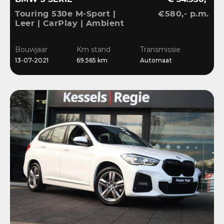
Touring 530e M-Sport |
€580,- p.m.
Leer | CarPlay | Ambient
| Stoelverwarming |
Sensoren | DAB | LED
Bouwjaar
Km stand
Transmissie
13-07-2021
69.565 km
Automaat