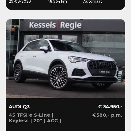
29-03-2023
48.964 km
Automaat
AUDI Q3
€ 34.950,-
45 TFSI e S-Line |
€580,- p.m.
Keyless | 20” | ACC |
Camera | El.klep | Bliss |