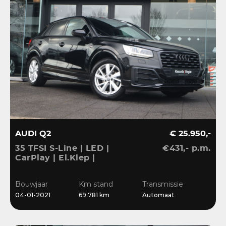
AUDI Q2
€ 25.950,-
35 TFSI S-Line | LED |
€431,- p.m.
CarPlay | El.Klep |
Sensoren | Navi | Clima |
Cruise
Bouwjaar
Km stand
Transmissie
04-01-2021
69.781 km
Automaat