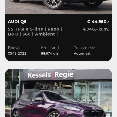
AUDI Q5
€ 44.950,-
55 TFSI e S-line | Pano |
€746,- p.m.
B&O | 360 | Ambient |
Keyless | 20” | CarPlay |
Stoelverwarming
Bouwjaar
Km stand
Transmissie
05-12-2022
88.674 km
Automaat