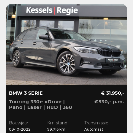
BMW 3 SERIE
€ 31.950,-
Touring 330e xDrive |
€530,- p.m.
Pano | Laser | HuD | 360
| ACC | BLIS | HiFi |
Ambient | Keyless |
Bouwjaar
Km stand
Transmissie
Dravit
03-10-2022
99.716 km
Automaat