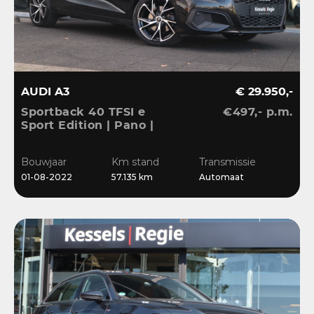
AUDI A3
€ 29.950,-
Sportback 40 TFSI e
€497,- p.m.
Sport Edition | Pano |
ACC | Keyless | El.Klep |
Sensoren | CarPlay |
Bouwjaar
Km stand
Transmissie
Stoelverwarming
01-08-2022
57.135 km
Automaat