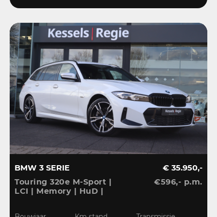
BMW 3 SERIE
€ 35.950,-
Touring 320e M-Sport |
€596,- p.m.
LCI | Memory | HuD |
Keyless | HiFi | Ambient
| Leder | Sensoren | 18” |
Bouwjaar
Km stand
Transmissie