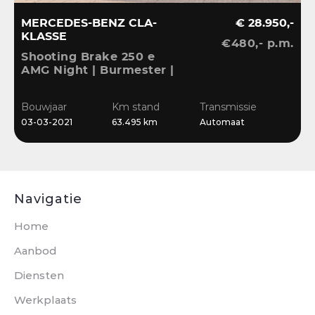
MERCEDES-BENZ CLA-
€ 28.950,-
KLASSE
€480,- p.m.
V
Shooting Brake 250 e
A
AMG Night | Burmester |
S
Ambient | Camera |
A
B
CarPlay | El.klep |
L
Bouwjaar
Km stand
Transmissie
0
Widescreen |
03-03-2021
63.495 km
Automaat
Stoelverwarming
Navigatie
Home
Aanbod
Diensten
Werkplaats