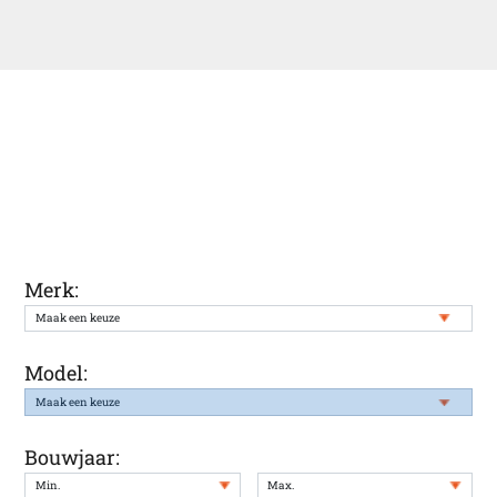
Ontvang een melding wanneer uw
gewenste auto weer in onze voorraad
staat
Merk:
Model:
Bouwjaar: