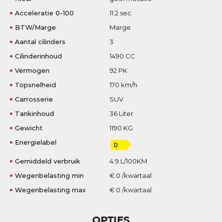
Acceleratie 0-100
11.2 sec.
BTW/Marge
Marge
Aantal cilinders
3
Cilinderinhoud
1490 CC
Vermogen
92 PK
Topsnelheid
170 km/h
Carrosserie
SUV
Tankinhoud
36 Liter
Gewicht
1190 KG
Energielabel
Gemiddeld verbruik
4.9 L/100KM
Wegenbelasting min
€ 0 /kwartaal
Wegenbelasting max
€ 0 /kwartaal
OPTIES