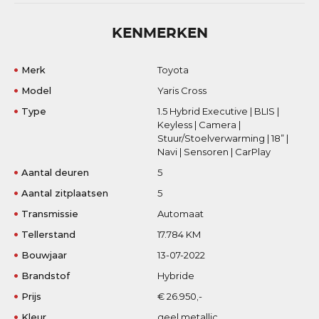
KENMERKEN
Merk
Toyota
Model
Yaris Cross
Type
1.5 Hybrid Executive | BLIS |
Keyless | Camera |
Stuur/Stoelverwarming | 18” |
Navi | Sensoren | CarPlay
Aantal deuren
5
Aantal zitplaatsen
5
Transmissie
Automaat
Tellerstand
17.784 KM
Bouwjaar
13-07-2022
Brandstof
Hybride
Prijs
€ 26.950,-
Kleur
geel metallic