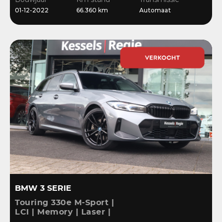
Stoelverwarming
01-12-2022
66.360 km
Automaat
BMW 3 SERIE
Touring 330e M-Sport |
LCI | Memory | Laser |
ACC | HiFi | Keyless |