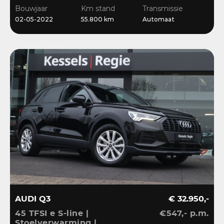
Stoelverwarming
Bouwjaar
Km stand
Transmissie
02-05-2022
55.800 km
Automaat
AUDI Q3
€ 32.950,-
45 TFSI e S-line |
€547,- p.m.
Stoelverwarming |