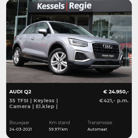
AUDI Q2
€ 24.950,-
35 TFSI | Keyless |
€421,- p.m.
Camera | El.klep |
Stoelverwarming | Navi
| Sensoren | DAB
Bouwjaar
Km stand
Transmissie
24-03-2021
59.971 km
Automaat