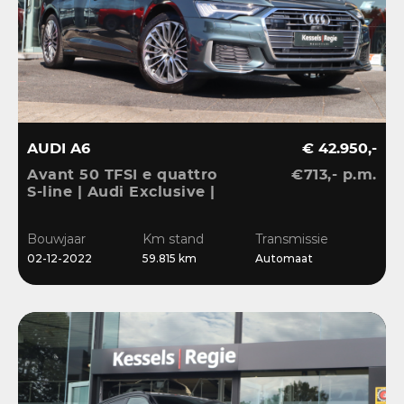
AUDI A6
€ 42.950,-
Avant 50 TFSI e quattro
€713,- p.m.
S-line | Audi Exclusive |
Pano | B&O | 360 | ACC |
Matrix | Keyless | Leder
Bouwjaar
Km stand
Transmissie
| Blis | CarPlay
02-12-2022
59.815 km
Automaat