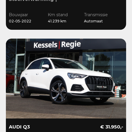
Sensoren | Cruise | LED |
Navi | 18”
Bouwjaar
Km stand
Transmissie
02-05-2022
41.239 km
Automaat
AUDI Q3
€ 31.950,-