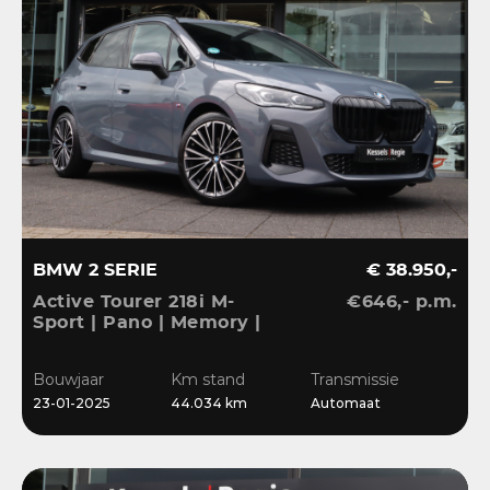
BMW 2 SERIE
€ 38.950,-
Active Tourer 218i M-
€646,- p.m.
Sport | Pano | Memory |
H&K | HuD | 360 |
Elec.trekhaak|
Bouwjaar
Km stand
Transmissie
23-01-2025
44.034 km
Automaat