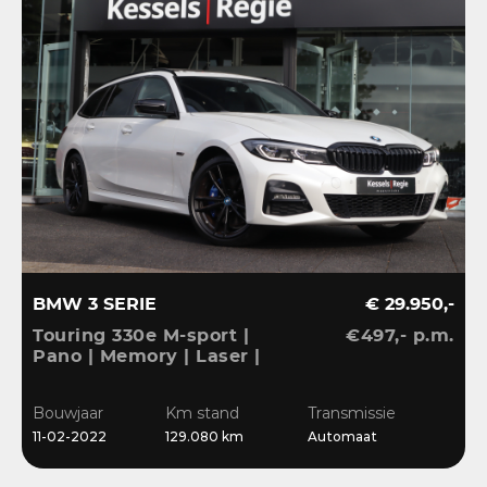
BMW 3 SERIE
€ 29.950,-
Touring 330e M-sport |
€497,- p.m.
Pano | Memory | Laser |
El.Haak | 360 | Carbon |
HiFi | Keyless | 19” |
Bouwjaar
Km stand
Transmissie
Bliss | Ambient | Pearl
11-02-2022
129.080 km
Automaat
White