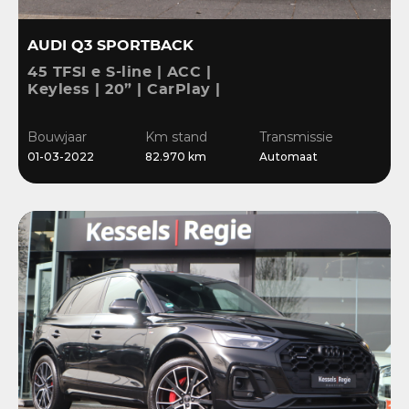
AUDI Q3 SPORTBACK
45 TFSI e S-line | ACC |
Keyless | 20” | CarPlay |
Blis | Stoelverwarming |
Sensoren | El.klep
Bouwjaar
Km stand
Transmissie
01-03-2022
82.970 km
Automaat