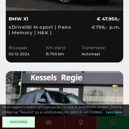
BMW X1
€ 47.950,-
sDrive18i M-sport | Pano
€796,- p.m.
| Memory | H&K |
Dri.Ass.Pro | Keyless |
20” | Bliss | Camera
Bouwjaar
Km stand
Transmissie
02-12-2024
15.700 km
Automaat
Onze pagina’s maken gebruik van functionele & analytische cookies. Door te
klikken op "Akkoord" ga je akkoord met ons gebruik van cookies.
Lees meer
AKKOORD