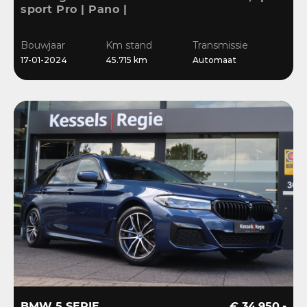
sport Pro | Pano |
Memory | Matrix | HiFi |
Keyless | Carbon |
Bouwjaar
Km stand
Transmissie
Ambient | Sensoren
17-01-2024
45.715 km
Automaat
BMW 5 SERIE
€ 34.950,-