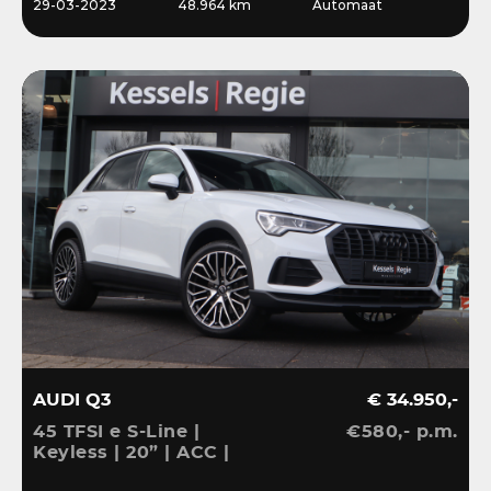
29-03-2023
48.964 km
Automaat
AUDI Q3
€ 34.950,-
45 TFSI e S-Line |
€580,- p.m.
Keyless | 20” | ACC |
Camera | El.klep | Bliss |