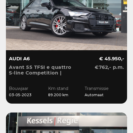
AUDI A6
€ 45.950,-
Avant 55 TFSI e quattro
€762,- p.m.
S-line Competition |
Pano | HuD | B&O | 360 |
Memory | El.Haak |
Bouwjaar
Km stand
Transmissie
Ambient | Matrix | ACC |
03-05-2023
89.200 km
Automaat
Blis | Keyless