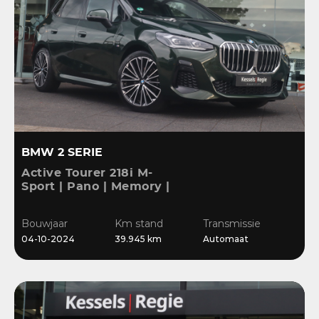
BMW 2 SERIE
Active Tourer 218i M-
Sport | Pano | Memory |
H&K | HuD | 360 | ACC |
19” | Leer | Keyless |
Bouwjaar
Km stand
Transmissie
Massage |
04-10-2024
39.945 km
Automaat
Stuur/Stoelverwarming |
Bl