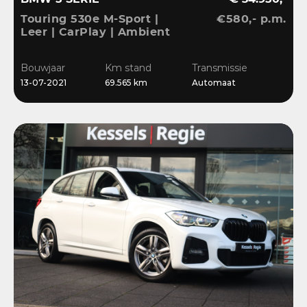
Touring 530e M-Sport |
€580,- p.m.
Leer | CarPlay | Ambient
| Stoelverwarming |
Sensoren | DAB | LED
Bouwjaar
Km stand
Transmissie
13-07-2021
69.565 km
Automaat