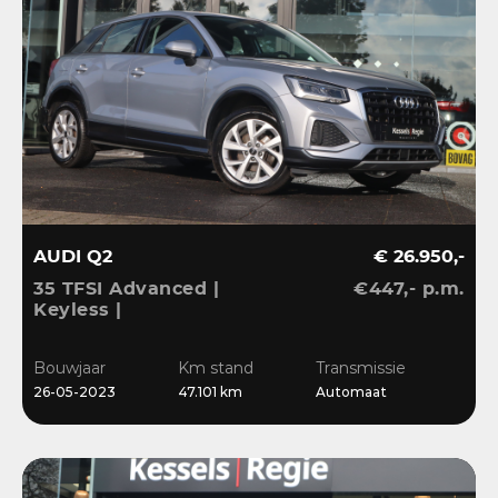
AUDI Q2
€ 26.950,-
35 TFSI Advanced |
€447,- p.m.
Keyless |
Stoelverwarming |
Camera | CarPlay | LED |
Bouwjaar
Km stand
Transmissie
Navi | Sensoren | 17”
26-05-2023
47.101 km
Automaat