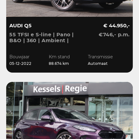
AUDI Q5
€ 44.950,-
55 TFSI e S-line | Pano |
€746,- p.m.
B&O | 360 | Ambient |
Keyless | 20” | CarPlay |
Stoelverwarming
Bouwjaar
Km stand
Transmissie
05-12-2022
88.674 km
Automaat