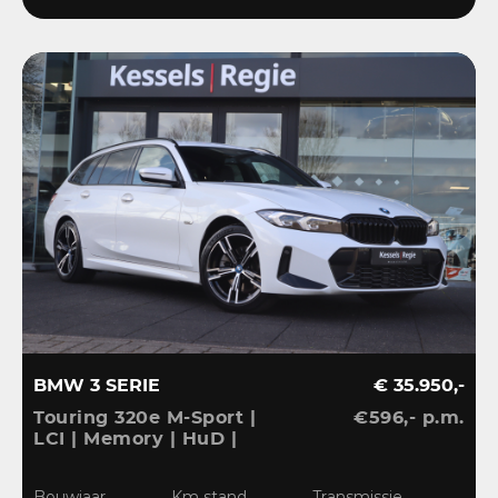
BMW 3 SERIE
€ 35.950,-
Touring 320e M-Sport |
€596,- p.m.
LCI | Memory | HuD |
Keyless | HiFi | Ambient
| Leder | Sensoren | 18” |
Bouwjaar
Km stand
Transmissie