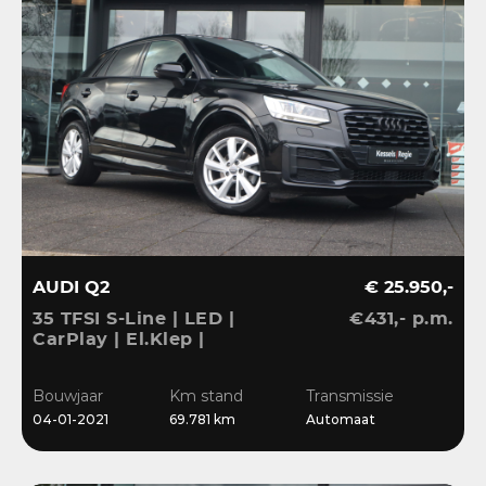
AUDI Q2
€ 25.950,-
35 TFSI S-Line | LED |
€431,- p.m.
CarPlay | El.Klep |
Sensoren | Navi | Clima |
Cruise
Bouwjaar
Km stand
Transmissie
04-01-2021
69.781 km
Automaat