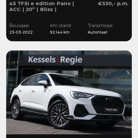
45 TFSI e edition Pano |
€530,- p.m.
ACC | 20” | Bliss |
Stuur/Stoelverwarming |
Navi | Sensoren
Bouwjaar
Km stand
Transmissie
23-03-2022
92.144 km
Automaat