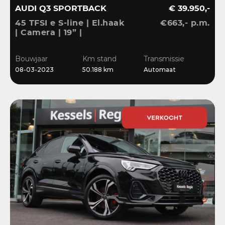
AUDI Q3 SPORTBACK
€ 39.950,-
45 TFSI e S-line | El.haak
€663,- p.m.
| Camera | 19” |
Stoelverwarming |
El.klep | Cruise | DAB
Bouwjaar
Km stand
Transmissie
08-03-2023
50.188 km
Automaat