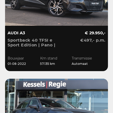
AUDI A3
€ 29.950,-
Sportback 40 TFSI e
€497,- p.m.
Sport Edition | Pano |
ACC | Keyless | El.Klep |
Sensoren | CarPlay |
Bouwjaar
Km stand
Transmissie
Stoelverwarming
01-08-2022
57.135 km
Automaat