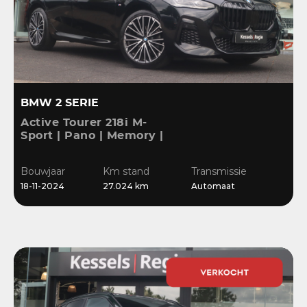
BMW 2 SERIE
Active Tourer 218i M-
Sport | Pano | Memory |
H&K | HuD | 360 | ACC |
19” | Leer | Keyless |
Bouwjaar
Km stand
Transmissie
Massage |
18-11-2024
27.024 km
Automaat
Stuur/Stoelverwarming |
Bl