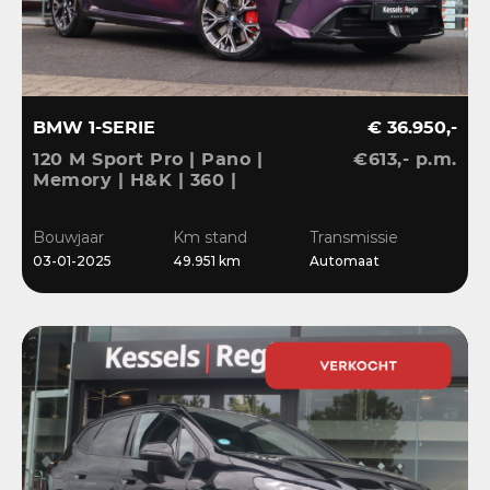
BMW 1-SERIE
€ 36.950,-
120 M Sport Pro | Pano |
€613,- p.m.
Memory | H&K | 360 |
HuD | ACC | Matrix |
Keyless | Bliss | Leder |
Bouwjaar
Km stand
Transmissie
El.klep | 18”
03-01-2025
49.951 km
Automaat