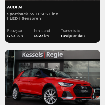
AUDI A1
Sportback 35 TFSI S Line
| LED | Sensoren |
Stoelverwarming |
Cruise | 17” | Navi
Bouwjaar
Km stand
Transmissie
14-03-2019
66.455 km
Handgeschakeld