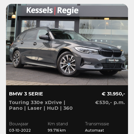
BMW 3 SERIE
€ 31.950,-
Touring 330e xDrive |
€530,- p.m.
Pano | Laser | HuD | 360
| ACC | BLIS | HiFi |
Ambient | Keyless |
Bouwjaar
Km stand
Transmissie
Dravit
03-10-2022
99.716 km
Automaat