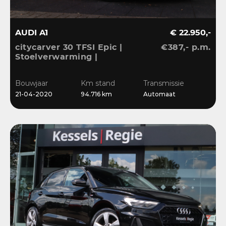
AUDI A1
€ 22.950,-
citycarver 30 TFSI Epic |
€387,- p.m.
Stoelverwarming |
Keyless | 18” | LED |
CarPlay | Sensoren |
Bouwjaar
Km stand
Transmissie
Navi
21-04-2020
94.716 km
Automaat