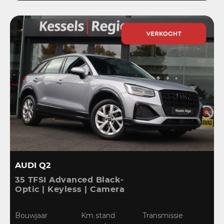
AUDI Q2
35 TFSI Advanced Black-
Optic | Keyless | Camera
| Stoelverwarming |
CarPlay | Bliss | Cruise |
Bouwjaar
Km stand
Transmissie
Sensoren | DAB