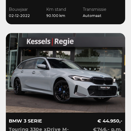
Ambient | Bliss |
Bouwjaar
Km stand
Transmissie
Camera
02-12-2022
90.100 km
Automaat
BMW 3 SERIE
€ 44.950,-
Touring 330e xDrive M-
€746,- p.m.