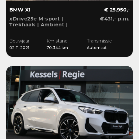
BMW X1
€ 25.950,-
xDrive25e M-sport |
€431,- p.m.
Trekhaak | Ambient |
LED | DAB | Sensoren |
Stoelverwarming
Bouwjaar
Km stand
Transmissie
02-11-2021
70.344 km
Automaat