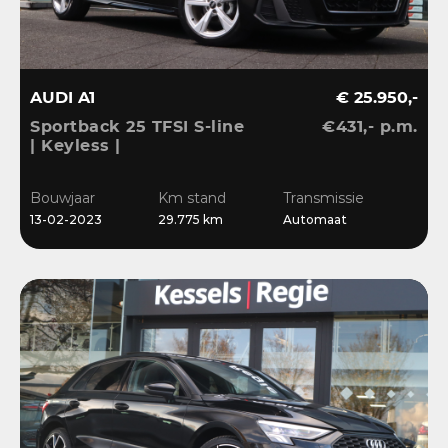
AUDI A1
€ 25.950,-
Sportback 25 TFSI S-line
€431,- p.m.
| Keyless |
Stoelverwarming | LED |
CarPlay | Sensoren | 17”
Bouwjaar
Km stand
Transmissie
| Navi
13-02-2023
29.775 km
Automaat