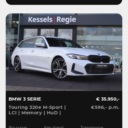
BMW 3 SERIE
€ 35.950,-
Touring 320e M-Sport |
€596,- p.m.
LCI | Memory | HuD |
Keyless | HiFi | Ambient
| Leder | Sensoren | 18” |
Bouwjaar
Km stand
Transmissie