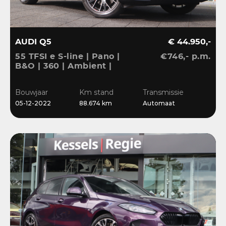
AUDI Q5
€ 44.950,-
55 TFSI e S-line | Pano |
€746,- p.m.
B&O | 360 | Ambient |
Keyless | 20” | CarPlay |
Stoelverwarming
Bouwjaar
Km stand
Transmissie
05-12-2022
88.674 km
Automaat