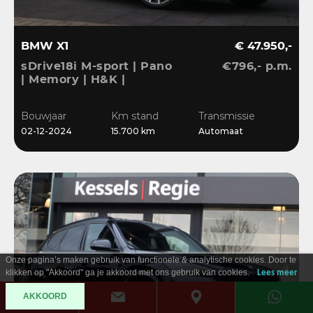
BMW X1
€ 47.950,-
sDrive18i M-sport | Pano
€796,- p.m.
| Memory | H&K |
Dri.Ass.Pro | Keyless |
20” | Bliss | Camera
Bouwjaar
Km stand
Transmissie
02-12-2024
15.700 km
Automaat
Onze pagina’s maken gebruik van functionele & analytische cookies. Door te
klikken op "Akkoord" ga je akkoord met ons gebruik van cookies.
Lees meer
AKKOORD