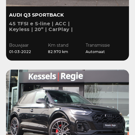
AUDI Q3 SPORTBACK
45 TFSI e S-line | ACC |
Keyless | 20” | CarPlay |
Blis | Stoelverwarming |
Sensoren | El.klep
Bouwjaar
Km stand
Transmissie
01-03-2022
82.970 km
Automaat