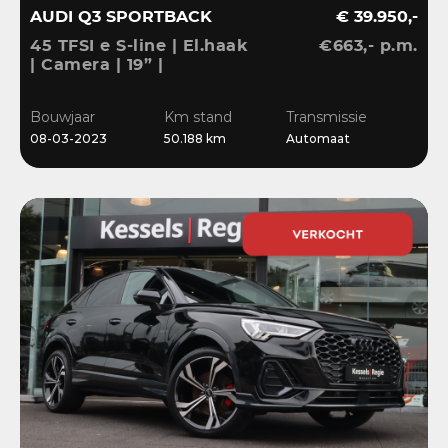
AUDI Q3 SPORTBACK
€ 39.950,-
45 TFSI e S-line | El.haak
€663,- p.m.
| Camera | 19” |
Stoelverwarming |
El.klep | Cruise | DAB
Bouwjaar
Km stand
Transmissie
08-03-2023
50.188 km
Automaat