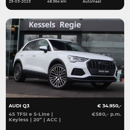
29-03-2023
48.964 km
Automaat
AUDI Q3
€ 34.950,-
45 TFSI e S-Line |
€580,- p.m.
Keyless | 20” | ACC |
Camera | El.klep | Bliss |