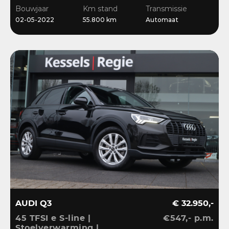
Stoelverwarming
Bouwjaar
Km stand
Transmissie
02-05-2022
55.800 km
Automaat
AUDI Q3
€ 32.950,-
45 TFSI e S-line |
€547,- p.m.
Stoelverwarming |