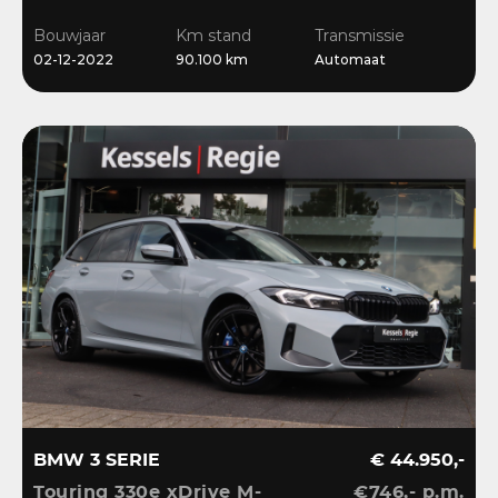
Ambient | Bliss |
Bouwjaar
Km stand
Transmissie
Camera
02-12-2022
90.100 km
Automaat
BMW 3 SERIE
€ 44.950,-
Touring 330e xDrive M-
€746,- p.m.