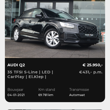
AUDI Q2
€ 25.950,-
35 TFSI S-Line | LED |
€431,- p.m.
CarPlay | El.Klep |
Sensoren | Navi | Clima |
Cruise
Bouwjaar
Km stand
Transmissie
04-01-2021
69.781 km
Automaat