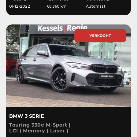
Stoelverwarming
01-12-2022
66.360 km
Automaat
BMW 3 SERIE
Touring 330e M-Sport |
LCI | Memory | Laser |
ACC | HiFi | Keyless |