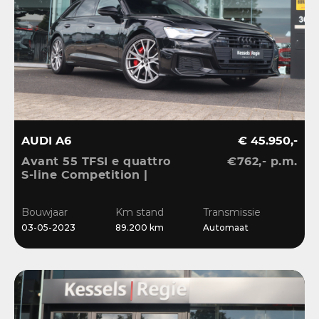
AUDI A6
€ 45.950,-
Avant 55 TFSI e quattro
€762,- p.m.
S-line Competition |
Pano | HuD | B&O | 360 |
Memory | El.Haak |
Bouwjaar
Km stand
Transmissie
Ambient | Matrix | ACC |
03-05-2023
89.200 km
Automaat
Blis | Keyless