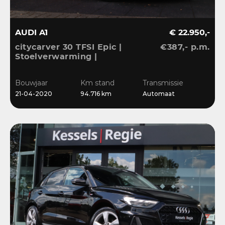
AUDI A1
€ 22.950,-
citycarver 30 TFSI Epic |
€387,- p.m.
Stoelverwarming |
Keyless | 18” | LED |
CarPlay | Sensoren |
Bouwjaar
Km stand
Transmissie
Navi
21-04-2020
94.716 km
Automaat