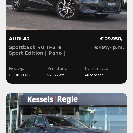
AUDI A3
€ 29.950,-
Sportback 40 TFSI e
€497,- p.m.
Sport Edition | Pano |
ACC | Keyless | El.Klep |
Sensoren | CarPlay |
Bouwjaar
Km stand
Transmissie
Stoelverwarming
01-08-2022
57.135 km
Automaat