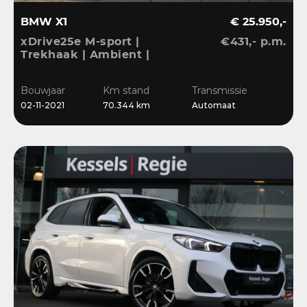
BMW X1
€ 25.950,-
xDrive25e M-sport |
€431,- p.m.
Trekhaak | Ambient |
LED | DAB | Sensoren |
Stoelverwarming
Bouwjaar
Km stand
Transmissie
02-11-2021
70.344 km
Automaat