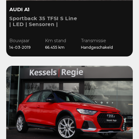
AUDI A1
Sportback 35 TFSI S Line
| LED | Sensoren |
Stoelverwarming |
Cruise | 17” | Navi
Bouwjaar
Km stand
Transmissie
14-03-2019
66.455 km
Handgeschakeld