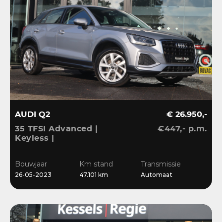
AUDI Q2
€ 26.950,-
35 TFSI Advanced |
€447,- p.m.
Keyless |
Stoelverwarming |
Camera | CarPlay | LED |
Bouwjaar
Km stand
Transmissie
Navi | Sensoren | 17”
26-05-2023
47.101 km
Automaat