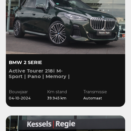
BMW 2 SERIE
Active Tourer 218i M-
Sport | Pano | Memory |
H&K | HuD | 360 | ACC |
19” | Leer | Keyless |
Bouwjaar
Km stand
Transmissie
Massage |
04-10-2024
39.945 km
Automaat
Stuur/Stoelverwarming |
Bl