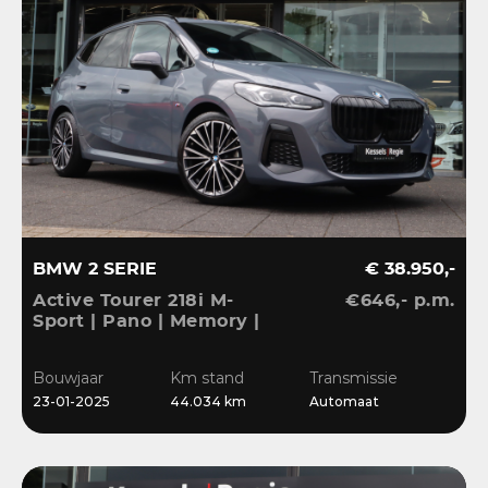
BMW 2 SERIE
€ 38.950,-
Active Tourer 218i M-
€646,- p.m.
Sport | Pano | Memory |
H&K | HuD | 360 |
Elec.trekhaak|
Bouwjaar
Km stand
Transmissie
23-01-2025
44.034 km
Automaat