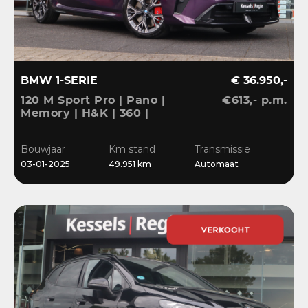
BMW 1-SERIE
€ 36.950,-
120 M Sport Pro | Pano |
€613,- p.m.
Memory | H&K | 360 |
HuD | ACC | Matrix |
Keyless | Bliss | Leder |
Bouwjaar
Km stand
Transmissie
El.klep | 18”
03-01-2025
49.951 km
Automaat