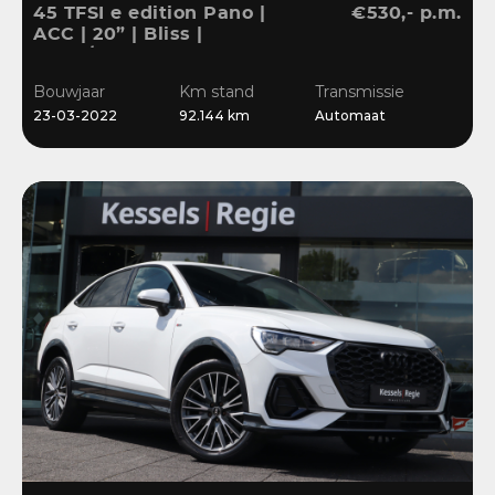
45 TFSI e edition Pano |
€530,- p.m.
ACC | 20” | Bliss |
Stuur/Stoelverwarming |
Navi | Sensoren
Bouwjaar
Km stand
Transmissie
23-03-2022
92.144 km
Automaat