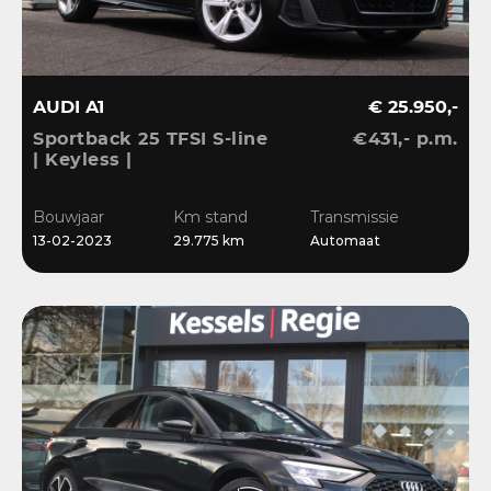
AUDI A1
€ 25.950,-
Sportback 25 TFSI S-line
€431,- p.m.
| Keyless |
Stoelverwarming | LED |
CarPlay | Sensoren | 17”
Bouwjaar
Km stand
Transmissie
| Navi
13-02-2023
29.775 km
Automaat