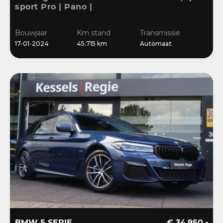
sport Pro | Pano |
Memory | Matrix | HiFi |
Keyless | Carbon |
Bouwjaar
Km stand
Transmissie
Ambient | Sensoren
17-01-2024
45.715 km
Automaat
BMW 5 SERIE
€ 34.950,-