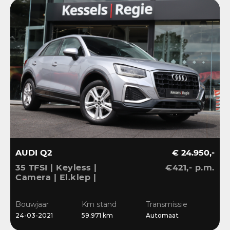
AUDI Q2
€ 24.950,-
35 TFSI | Keyless |
€421,- p.m.
Camera | El.klep |
Stoelverwarming | Navi
| Sensoren | DAB
Bouwjaar
Km stand
Transmissie
24-03-2021
59.971 km
Automaat