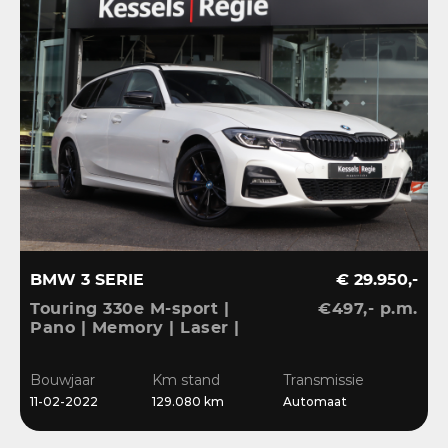
BMW 3 SERIE
€ 29.950,-
Touring 330e M-sport |
€497,- p.m.
Pano | Memory | Laser |
El.Haak | 360 | Carbon |
HiFi | Keyless | 19” |
Bouwjaar
Km stand
Transmissie
Bliss | Ambient | Pearl
11-02-2022
129.080 km
Automaat
White