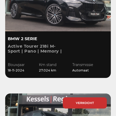
BMW 2 SERIE
Active Tourer 218i M-
Sport | Pano | Memory |
H&K | HuD | 360 | ACC |
19” | Leer | Keyless |
Bouwjaar
Km stand
Transmissie
Massage |
18-11-2024
27.024 km
Automaat
Stuur/Stoelverwarming |
Bl