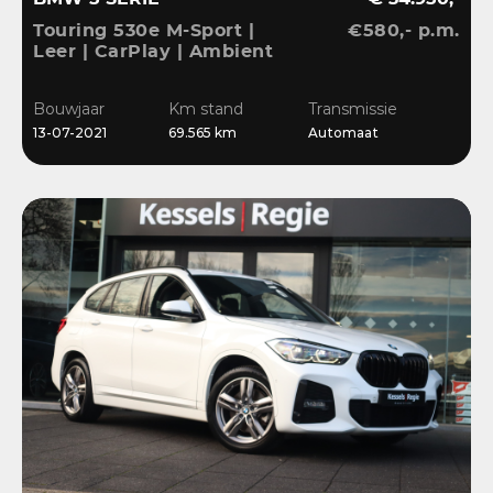
Touring 530e M-Sport |
€580,- p.m.
Leer | CarPlay | Ambient
| Stoelverwarming |
Sensoren | DAB | LED
Bouwjaar
Km stand
Transmissie
13-07-2021
69.565 km
Automaat