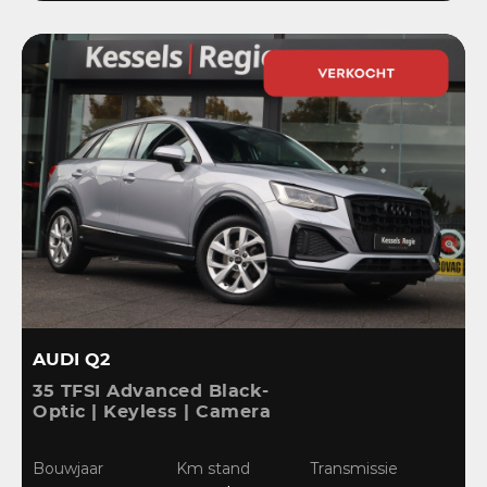
AUDI Q2
35 TFSI Advanced Black-
Optic | Keyless | Camera
| Stoelverwarming |
CarPlay | Bliss | Cruise |
Bouwjaar
Km stand
Transmissie
Sensoren | DAB