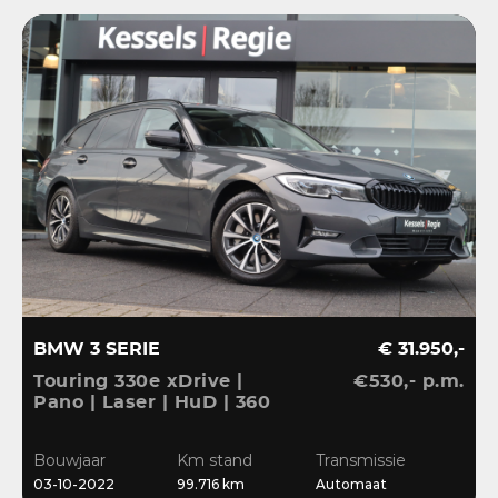
BMW 3 SERIE
€ 31.950,-
Touring 330e xDrive |
€530,- p.m.
Pano | Laser | HuD | 360
| ACC | BLIS | HiFi |
Ambient | Keyless |
Bouwjaar
Km stand
Transmissie
Dravit
03-10-2022
99.716 km
Automaat