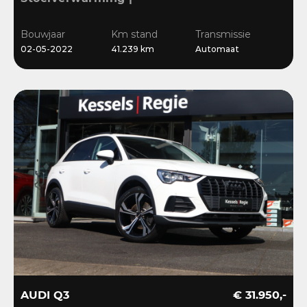
Sensoren | Cruise | LED |
Navi | 18”
Bouwjaar
Km stand
Transmissie
02-05-2022
41.239 km
Automaat
AUDI Q3
€ 31.950,-