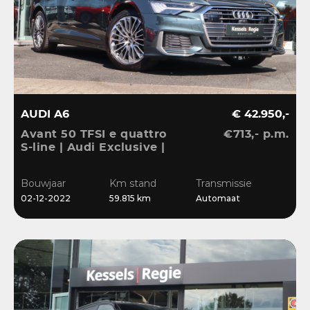
AUDI A6
€ 42.950,-
Avant 50 TFSI e quattro
€713,- p.m.
S-line | Audi Exclusive |
Pano | B&O | 360 | ACC |
Matrix | Keyless | Leder
Bouwjaar
Km stand
Transmissie
| Blis | CarPlay
02-12-2022
59.815 km
Automaat