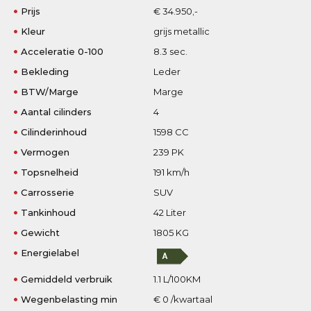
Prijs
€ 34.950,-
Kleur
grijs metallic
Acceleratie 0-100
8.3 sec.
Bekleding
Leder
BTW/Marge
Marge
Aantal cilinders
4
Cilinderinhoud
1598 CC
Vermogen
239 PK
Topsnelheid
191 km/h
Carrosserie
SUV
Tankinhoud
42 Liter
Gewicht
1805 KG
Energielabel
Gemiddeld verbruik
1.1 L/100KM
Wegenbelasting min
€ 0 /kwartaal