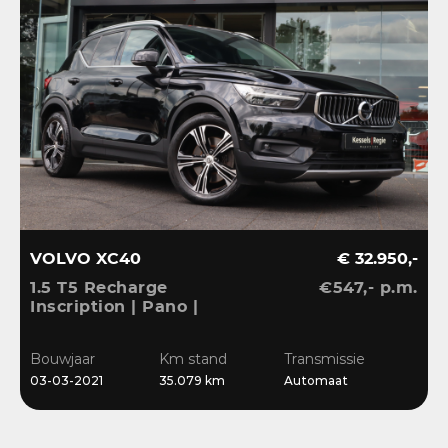
VOLVO XC40
€ 32.950,-
1.5 T5 Recharge
€547,- p.m.
V
Inscription | Pano |
|
Memory | H&K | ACC |
C
360 | Leer | Keyless |
S
Bouwjaar
Km stand
Transmissie
B
CarPlay |
03-03-2021
35.079 km
Automaat
2
Stuur/Stoelverwarming