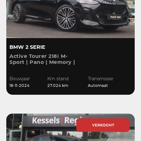
BMW 2 SERIE
Active Tourer 218i M-
Sport | Pano | Memory |
H&K | HuD | 360 | ACC |
19” | Leer | Keyless |
Bouwjaar
Km stand
Transmissie
Massage |
18-11-2024
27.024 km
Automaat
Stuur/Stoelverwarming |
Bl