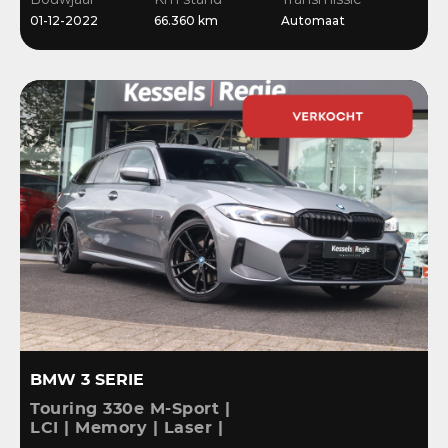
Stoelverwarming
01-12-2022
66.360 km
Automaat
BMW 3 SERIE
Touring 330e M-Sport |
LCI | Memory | Laser |
ACC | HiFi | Keyless |