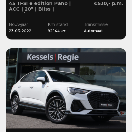
45 TFSI e edition Pano |
€530,- p.m.
ACC | 20” | Bliss |
Stuur/Stoelverwarming |
Navi | Sensoren
Bouwjaar
Km stand
Transmissie
23-03-2022
92.144 km
Automaat