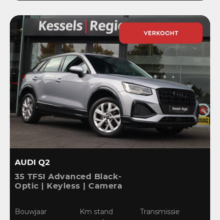
AUDI Q2
35 TFSI Advanced Black-
Optic | Keyless | Camera
| Stoelverwarming |
CarPlay | Bliss | Cruise |
Bouwjaar
Km stand
Transmissie
Sensoren | DAB