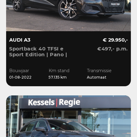
AUDI A3
€ 29.950,-
Sportback 40 TFSI e
€497,- p.m.
Sport Edition | Pano |
ACC | Keyless | El.Klep |
Sensoren | CarPlay |
Bouwjaar
Km stand
Transmissie
Stoelverwarming
01-08-2022
57.135 km
Automaat