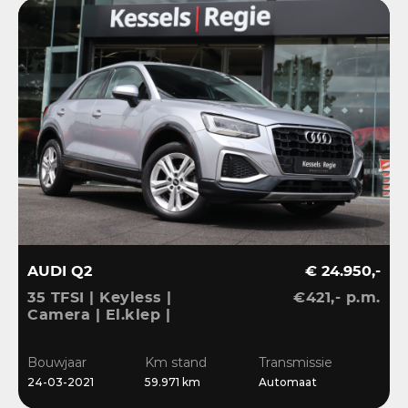
AUDI Q2
€ 24.950,-
35 TFSI | Keyless |
€421,- p.m.
Camera | El.klep |
Stoelverwarming | Navi
| Sensoren | DAB
Bouwjaar
Km stand
Transmissie
24-03-2021
59.971 km
Automaat