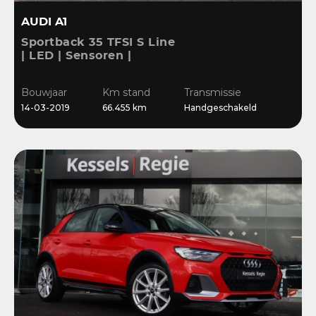
AUDI A1
Sportback 35 TFSI S Line
| LED | Sensoren |
Stoelverwarming |
Cruise | 17” | Navi
Bouwjaar
Km stand
Transmissie
14-03-2019
66.455 km
Handgeschakeld