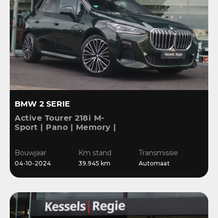
BMW 2 SERIE
Active Tourer 218i M-
Sport | Pano | Memory |
H&K | HuD | 360 | ACC |
19” | Leer | Keyless |
Bouwjaar
Km stand
Transmissie
Massage |
04-10-2024
39.945 km
Automaat
Stuur/Stoelverwarming |
Bl