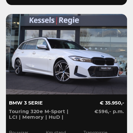
BMW 3 SERIE
€ 35.950,-
Touring 320e M-Sport |
€596,- p.m.
LCI | Memory | HuD |
Keyless | HiFi | Ambient
| Leder | Sensoren | 18” |
Bouwjaar
Km stand
Transmissie