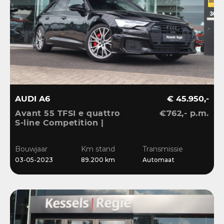
AUDI A6
€ 45.950,-
Avant 55 TFSI e quattro
€762,- p.m.
S-line Competition |
Pano | HuD | B&O | 360 |
Memory | El.Haak |
Bouwjaar
Km stand
Transmissie
Ambient | Matrix | ACC |
03-05-2023
89.200 km
Automaat
Blis | Keyless