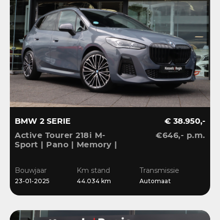
BMW 2 SERIE
€ 38.950,-
Active Tourer 218i M-
€646,- p.m.
Sport | Pano | Memory |
H&K | HuD | 360 |
Elec.trekhaak|
Bouwjaar
Km stand
Transmissie
23-01-2025
44.034 km
Automaat