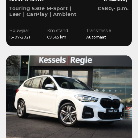
Touring 530e M-Sport |
€580,- p.m.
Leer | CarPlay | Ambient
| Stoelverwarming |
Sensoren | DAB | LED
Bouwjaar
Km stand
Transmissie
13-07-2021
69.565 km
Automaat