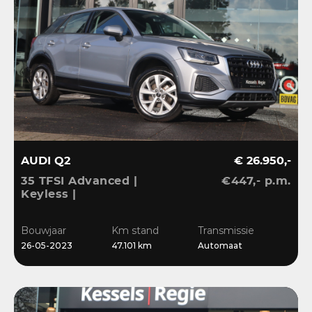
AUDI Q2
€ 26.950,-
35 TFSI Advanced |
€447,- p.m.
Keyless |
Stoelverwarming |
Camera | CarPlay | LED |
Bouwjaar
Km stand
Transmissie
Navi | Sensoren | 17”
26-05-2023
47.101 km
Automaat