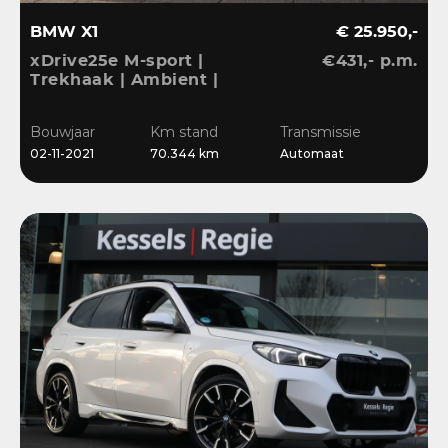
BMW X1
€ 25.950,-
xDrive25e M-sport |
€431,- p.m.
Trekhaak | Ambient |
LED | DAB | Sensoren |
Stoelverwarming
Bouwjaar
Km stand
Transmissie
02-11-2021
70.344 km
Automaat