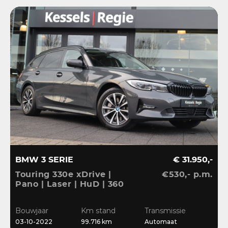
BMW 3 SERIE
€ 31.950,-
Touring 330e xDrive |
€530,- p.m.
Pano | Laser | HuD | 360
| ACC | BLIS | HiFi |
Ambient | Keyless |
Bouwjaar
Km stand
Transmissie
Dravit
03-10-2022
99.716 km
Automaat