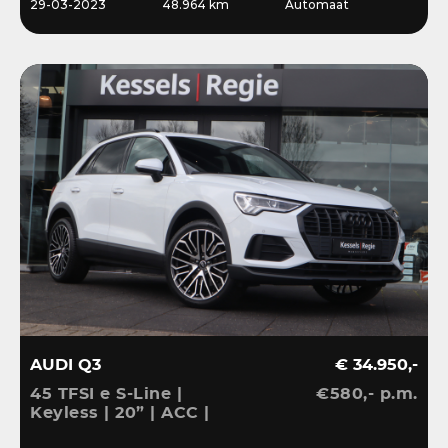
29-03-2023
48.964 km
Automaat
AUDI Q3
€ 34.950,-
45 TFSI e S-Line |
€580,- p.m.
Keyless | 20” | ACC |
Camera | El.klep | Bliss |