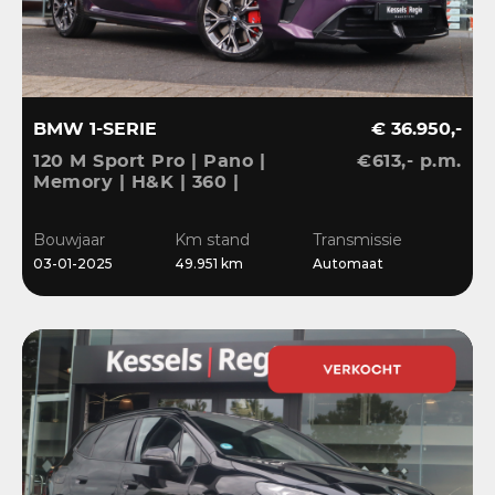
BMW 1-SERIE
€ 36.950,-
120 M Sport Pro | Pano |
€613,- p.m.
Memory | H&K | 360 |
HuD | ACC | Matrix |
Keyless | Bliss | Leder |
Bouwjaar
Km stand
Transmissie
El.klep | 18”
03-01-2025
49.951 km
Automaat