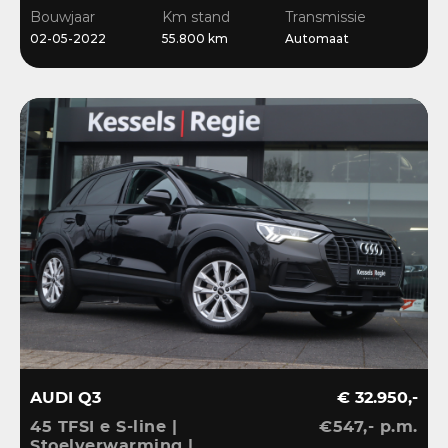
Stoelverwarming
Bouwjaar
Km stand
Transmissie
02-05-2022
55.800 km
Automaat
AUDI Q3
€ 32.950,-
45 TFSI e S-line |
€547,- p.m.
Stoelverwarming |