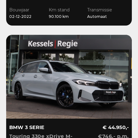
Ambient | Bliss |
Bouwjaar
Km stand
Transmissie
Camera
02-12-2022
90.100 km
Automaat
BMW 3 SERIE
€ 44.950,-
Touring 330e xDrive M-
€746,- p.m.