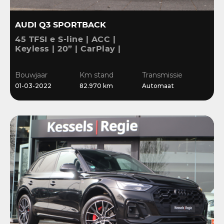
AUDI Q3 SPORTBACK
45 TFSI e S-line | ACC |
Keyless | 20” | CarPlay |
Blis | Stoelverwarming |
Sensoren | El.klep
Bouwjaar
Km stand
Transmissie
01-03-2022
82.970 km
Automaat