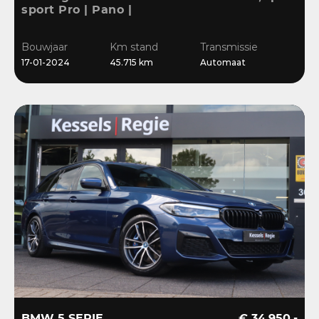
sport Pro | Pano |
Memory | Matrix | HiFi |
Keyless | Carbon |
Bouwjaar
Km stand
Transmissie
Ambient | Sensoren
17-01-2024
45.715 km
Automaat
BMW 5 SERIE
€ 34.950,-