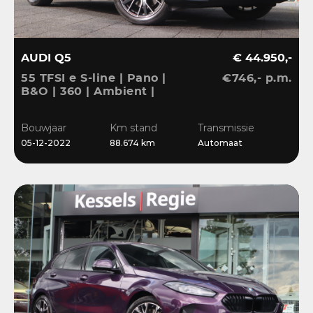
AUDI Q5
€ 44.950,-
55 TFSI e S-line | Pano |
€746,- p.m.
B&O | 360 | Ambient |
Keyless | 20” | CarPlay |
Stoelverwarming
Bouwjaar
Km stand
Transmissie
05-12-2022
88.674 km
Automaat