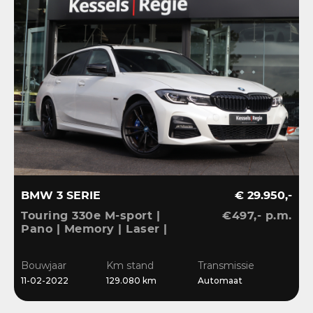
BMW 3 SERIE
€ 29.950,-
Touring 330e M-sport |
€497,- p.m.
Pano | Memory | Laser |
El.Haak | 360 | Carbon |
HiFi | Keyless | 19” |
Bouwjaar
Km stand
Transmissie
Bliss | Ambient | Pearl
11-02-2022
129.080 km
Automaat
White