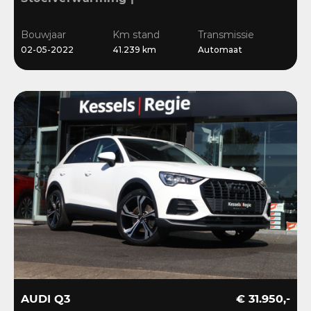
Sensoren | Cruise | LED |
Navi | 18”
Bouwjaar
Km stand
Transmissie
02-05-2022
41.239 km
Automaat
AUDI Q3
€ 31.950,-