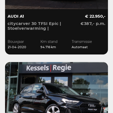
AUDI A1
€ 22.950,-
citycarver 30 TFSI Epic |
€387,- p.m.
Stoelverwarming |
Keyless | 18” | LED |
CarPlay | Sensoren |
Bouwjaar
Km stand
Transmissie
Navi
21-04-2020
94.716 km
Automaat