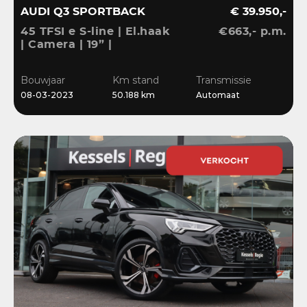
AUDI Q3 SPORTBACK
€ 39.950,-
45 TFSI e S-line | El.haak
€663,- p.m.
| Camera | 19” |
Stoelverwarming |
El.klep | Cruise | DAB
Bouwjaar
Km stand
Transmissie
08-03-2023
50.188 km
Automaat