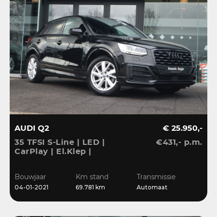
AUDI Q2
€ 25.950,-
35 TFSI S-Line | LED |
€431,- p.m.
CarPlay | El.Klep |
Sensoren | Navi | Clima |
Cruise
Bouwjaar
Km stand
Transmissie
04-01-2021
69.781 km
Automaat