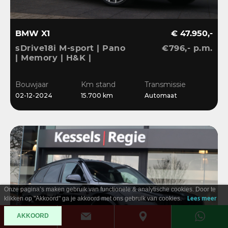
BMW X1
€ 47.950,-
sDrive18i M-sport | Pano
€796,- p.m.
| Memory | H&K |
Dri.Ass.Pro | Keyless |
20” | Bliss | Camera
Bouwjaar
Km stand
Transmissie
02-12-2024
15.700 km
Automaat
Onze pagina’s maken gebruik van functionele & analytische cookies. Door te
klikken op "Akkoord" ga je akkoord met ons gebruik van cookies.
Lees meer
AKKOORD