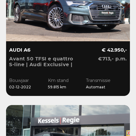
AUDI A6
€ 42.950,-
Avant 50 TFSI e quattro
€713,- p.m.
S-line | Audi Exclusive |
Pano | B&O | 360 | ACC |
Matrix | Keyless | Leder
Bouwjaar
Km stand
Transmissie
| Blis | CarPlay
02-12-2022
59.815 km
Automaat