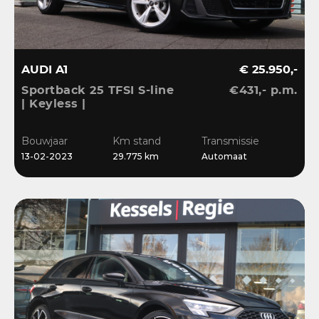
AUDI A1
€ 25.950,-
Sportback 25 TFSI S-line
€431,- p.m.
| Keyless |
Stoelverwarming | LED |
CarPlay | Sensoren | 17”
Bouwjaar
Km stand
Transmissie
| Navi
13-02-2023
29.775 km
Automaat