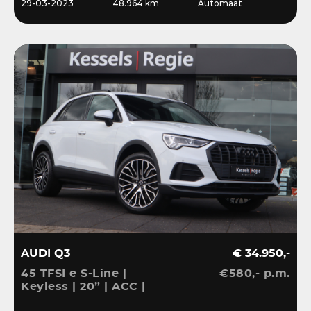
29-03-2023
48.964 km
Automaat
AUDI Q3
€ 34.950,-
45 TFSI e S-Line |
€580,- p.m.
Keyless | 20” | ACC |
Camera | El.klep | Bliss |