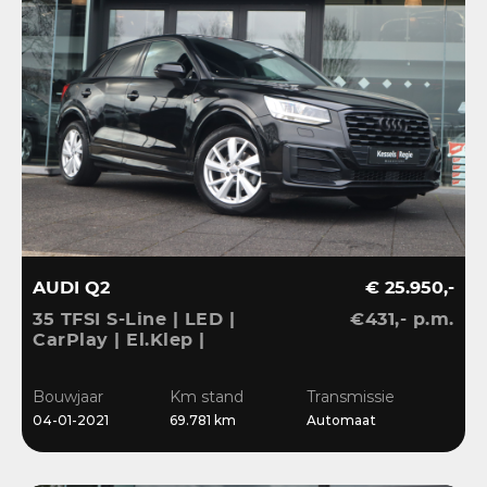
AUDI Q2
€ 25.950,-
35 TFSI S-Line | LED |
€431,- p.m.
CarPlay | El.Klep |
Sensoren | Navi | Clima |
Cruise
Bouwjaar
Km stand
Transmissie
04-01-2021
69.781 km
Automaat