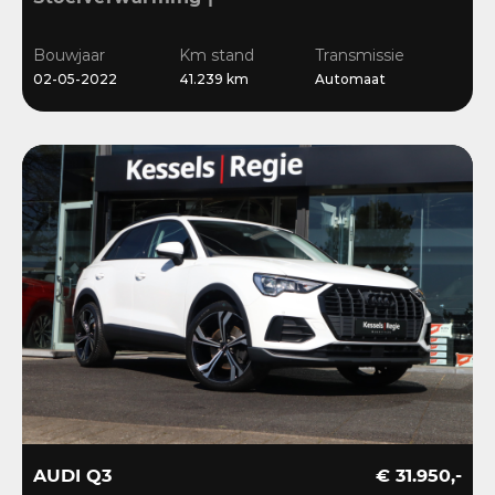
Sensoren | Cruise | LED |
Navi | 18”
Bouwjaar
Km stand
Transmissie
02-05-2022
41.239 km
Automaat
AUDI Q3
€ 31.950,-