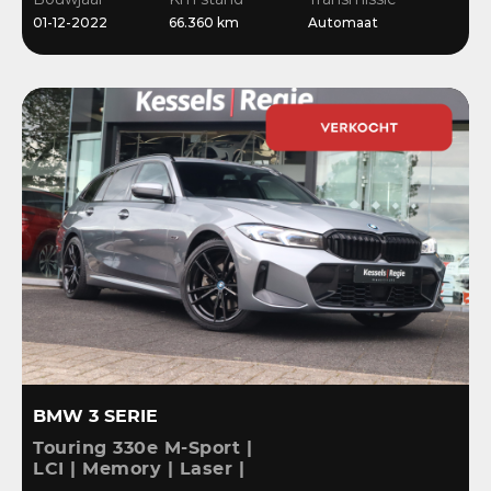
Stoelverwarming
01-12-2022
66.360 km
Automaat
BMW 3 SERIE
Touring 330e M-Sport |
LCI | Memory | Laser |
ACC | HiFi | Keyless |