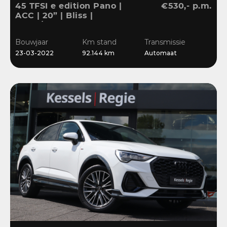
45 TFSI e edition Pano |
€530,- p.m.
ACC | 20” | Bliss |
Stuur/Stoelverwarming |
Navi | Sensoren
Bouwjaar
Km stand
Transmissie
23-03-2022
92.144 km
Automaat