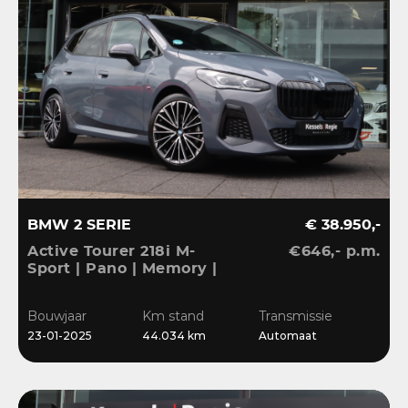
BMW 2 SERIE
€ 38.950,-
Active Tourer 218i M-
€646,- p.m.
Sport | Pano | Memory |
H&K | HuD | 360 |
Elec.trekhaak|
Bouwjaar
Km stand
Transmissie
23-01-2025
44.034 km
Automaat