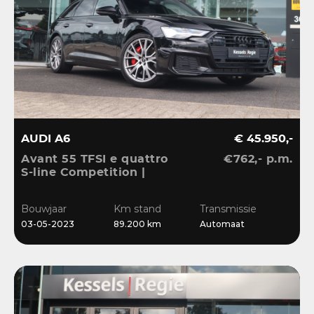
AUDI A6
€ 45.950,-
Avant 55 TFSI e quattro
€762,- p.m.
S-line Competition |
Pano | HuD | B&O | 360 |
Memory | El.Haak |
Bouwjaar
Km stand
Transmissie
Ambient | Matrix | ACC |
03-05-2023
89.200 km
Automaat
Blis | Keyless