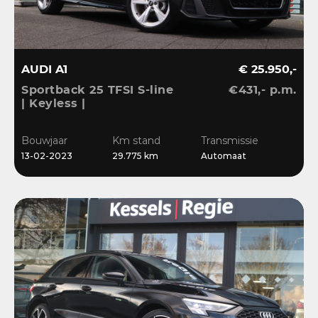
AUDI A1
€ 25.950,-
Sportback 25 TFSI S-line
€431,- p.m.
| Keyless |
Stoelverwarming | LED |
CarPlay | Sensoren | 17”
Bouwjaar
Km stand
Transmissie
| Navi
13-02-2023
29.775 km
Automaat