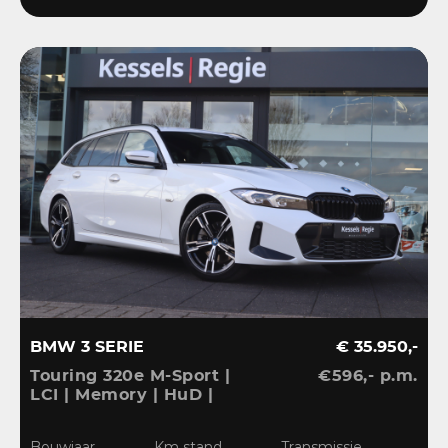
BMW 3 SERIE
€ 35.950,-
Touring 320e M-Sport |
€596,- p.m.
LCI | Memory | HuD |
Keyless | HiFi | Ambient
| Leder | Sensoren | 18” |
Bouwjaar
Km stand
Transmissie