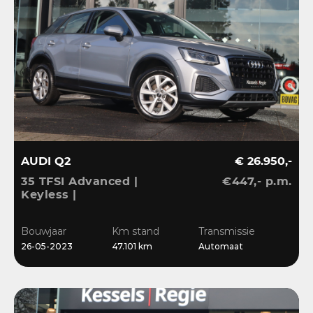
AUDI Q2
€ 26.950,-
35 TFSI Advanced |
€447,- p.m.
Keyless |
Stoelverwarming |
Camera | CarPlay | LED |
Bouwjaar
Km stand
Transmissie
Navi | Sensoren | 17”
26-05-2023
47.101 km
Automaat