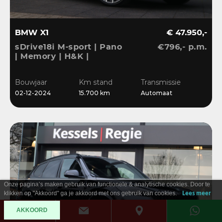
BMW X1
€ 47.950,-
sDrive18i M-sport | Pano
€796,- p.m.
| Memory | H&K |
Dri.Ass.Pro | Keyless |
20” | Bliss | Camera
Bouwjaar
Km stand
Transmissie
02-12-2024
15.700 km
Automaat
Onze pagina’s maken gebruik van functionele & analytische cookies. Door te
klikken op "Akkoord" ga je akkoord met ons gebruik van cookies.
Lees meer
AKKOORD