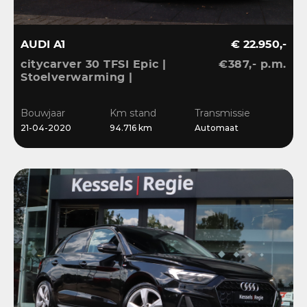
AUDI A1
€ 22.950,-
citycarver 30 TFSI Epic |
€387,- p.m.
Stoelverwarming |
Keyless | 18” | LED |
CarPlay | Sensoren |
Bouwjaar
Km stand
Transmissie
Navi
21-04-2020
94.716 km
Automaat