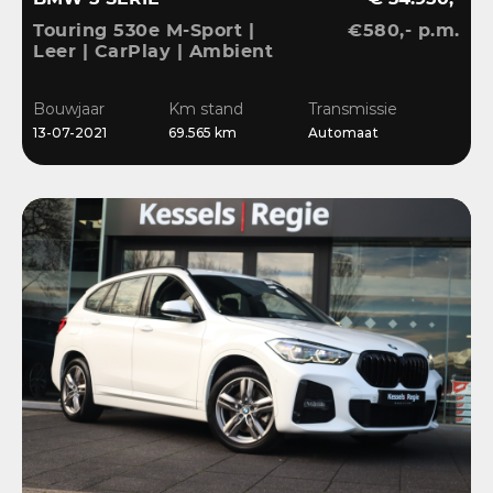
Touring 530e M-Sport |
€580,- p.m.
Leer | CarPlay | Ambient
| Stoelverwarming |
Sensoren | DAB | LED
Bouwjaar
Km stand
Transmissie
13-07-2021
69.565 km
Automaat