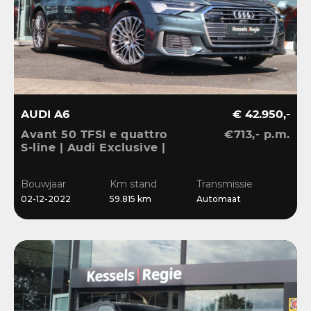
AUDI A6
€ 42.950,-
Avant 50 TFSI e quattro
€713,- p.m.
S-line | Audi Exclusive |
Pano | B&O | 360 | ACC |
Matrix | Keyless | Leder
Bouwjaar
Km stand
Transmissie
| Blis | CarPlay
02-12-2022
59.815 km
Automaat