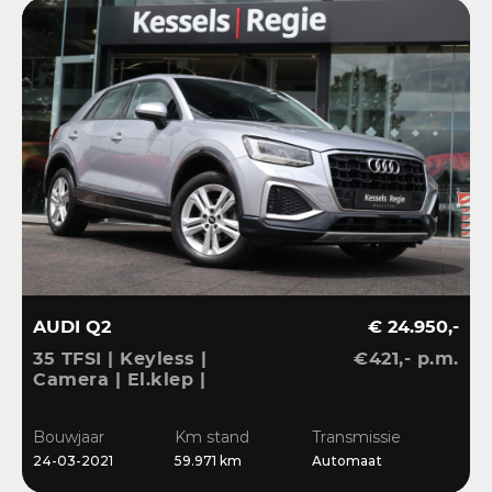
AUDI Q2
€ 24.950,-
35 TFSI | Keyless |
€421,- p.m.
Camera | El.klep |
Stoelverwarming | Navi
| Sensoren | DAB
Bouwjaar
Km stand
Transmissie
24-03-2021
59.971 km
Automaat