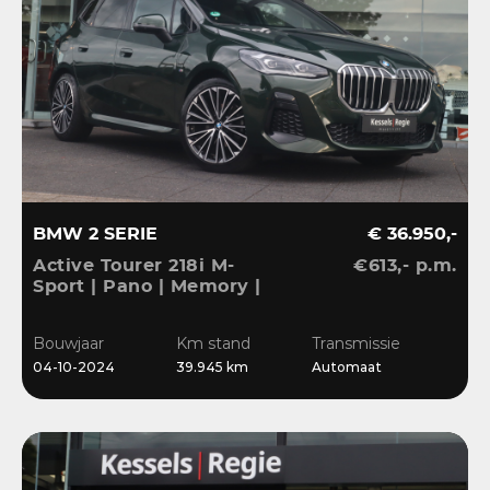
BMW 2 SERIE
€ 36.950,-
Active Tourer 218i M-
€613,- p.m.
Sport | Pano | Memory |
H&K | HuD | 360 | ACC |
19” | Leer | Keyless |
Bouwjaar
Km stand
Transmissie
Massage |
04-10-2024
39.945 km
Automaat
Stuur/Stoelverwarming |
Bl