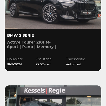
BMW 2 SERIE
Active Tourer 218i M-
Sport | Pano | Memory |
H&K | HuD | 360 | ACC |
19” | Leer | Keyless |
Bouwjaar
Km stand
Transmissie
Massage |
18-11-2024
27.024 km
Automaat
Stuur/Stoelverwarming |
Bl