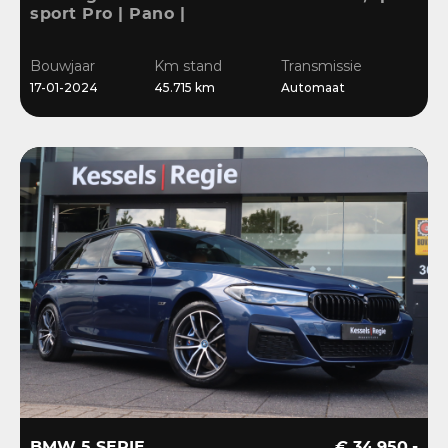
sport Pro | Pano |
Memory | Matrix | HiFi |
Keyless | Carbon |
Bouwjaar
Km stand
Transmissie
Ambient | Sensoren
17-01-2024
45.715 km
Automaat
BMW 5 SERIE
€ 34.950,-