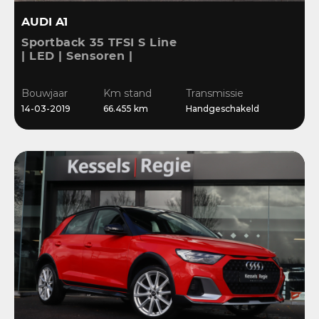
AUDI A1
Sportback 35 TFSI S Line
| LED | Sensoren |
Stoelverwarming |
Cruise | 17” | Navi
Bouwjaar
Km stand
Transmissie
14-03-2019
66.455 km
Handgeschakeld