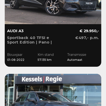
AUDI A3
€ 29.950,-
Sportback 40 TFSI e
€497,- p.m.
Sport Edition | Pano |
ACC | Keyless | El.Klep |
Sensoren | CarPlay |
Bouwjaar
Km stand
Transmissie
Stoelverwarming
01-08-2022
57.135 km
Automaat