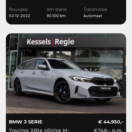
Ambient | Bliss |
Bouwjaar
Km stand
Transmissie
Camera
02-12-2022
90.100 km
Automaat
BMW 3 SERIE
€ 44.950,-
Touring 330e xDrive M-
€746,- p.m.