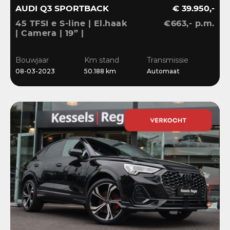
AUDI Q3 SPORTBACK
€ 39.950,-
45 TFSI e S-line | El.haak
€663,- p.m.
| Camera | 19” |
Stoelverwarming |
El.klep | Cruise | DAB
Bouwjaar
Km stand
Transmissie
08-03-2023
50.188 km
Automaat