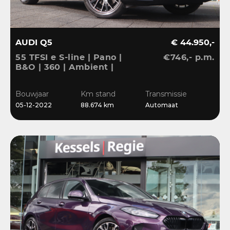
AUDI Q5
€ 44.950,-
55 TFSI e S-line | Pano |
€746,- p.m.
B&O | 360 | Ambient |
Keyless | 20” | CarPlay |
Stoelverwarming
Bouwjaar
Km stand
Transmissie
05-12-2022
88.674 km
Automaat