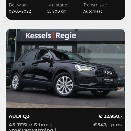
Stoelverwarming
Bouwjaar
Km stand
Transmissie
02-05-2022
55.800 km
Automaat
AUDI Q3
€ 32.950,-
45 TFSI e S-line |
€547,- p.m.
Stoelverwarming |