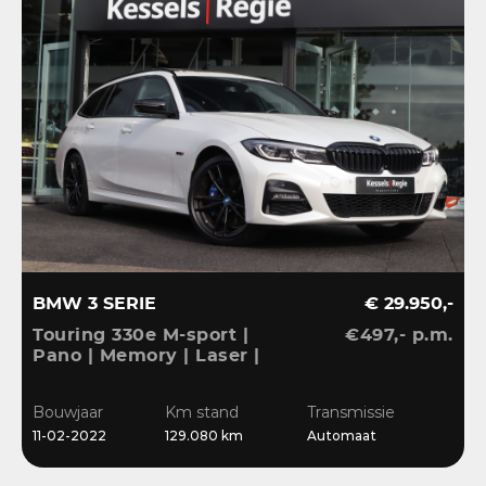
BMW 3 SERIE
€ 29.950,-
Touring 330e M-sport |
€497,- p.m.
Pano | Memory | Laser |
El.Haak | 360 | Carbon |
HiFi | Keyless | 19” |
Bouwjaar
Km stand
Transmissie
Bliss | Ambient | Pearl
11-02-2022
129.080 km
Automaat
White