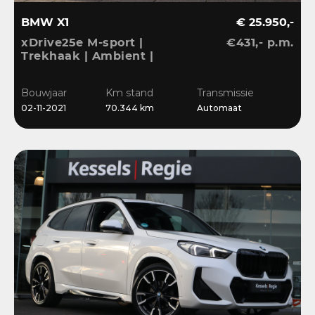
BMW X1
€ 25.950,-
xDrive25e M-sport |
€431,- p.m.
Trekhaak | Ambient |
LED | DAB | Sensoren |
Stoelverwarming
Bouwjaar
Km stand
Transmissie
02-11-2021
70.344 km
Automaat