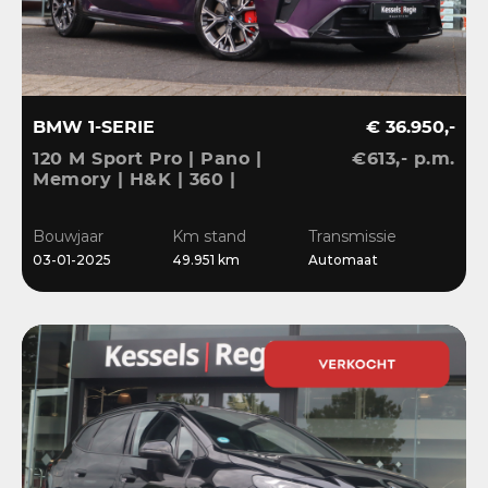
BMW 1-SERIE
€ 36.950,-
120 M Sport Pro | Pano |
€613,- p.m.
Memory | H&K | 360 |
HuD | ACC | Matrix |
Keyless | Bliss | Leder |
Bouwjaar
Km stand
Transmissie
El.klep | 18”
03-01-2025
49.951 km
Automaat