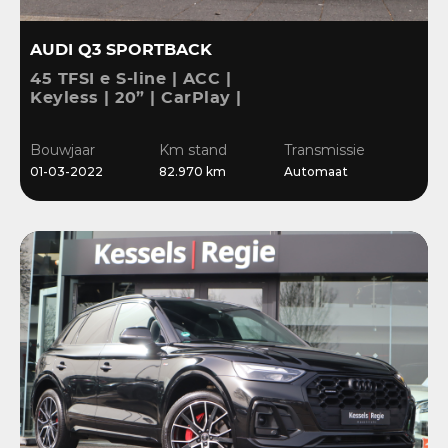
AUDI Q3 SPORTBACK
45 TFSI e S-line | ACC |
Keyless | 20” | CarPlay |
Blis | Stoelverwarming |
Sensoren | El.klep
Bouwjaar
Km stand
Transmissie
01-03-2022
82.970 km
Automaat