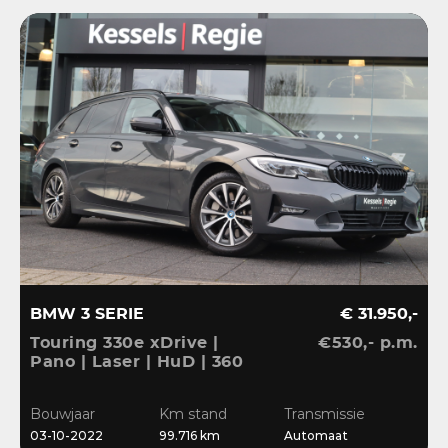
BMW 3 SERIE
€ 31.950,-
Touring 330e xDrive |
€530,- p.m.
Pano | Laser | HuD | 360
| ACC | BLIS | HiFi |
Ambient | Keyless |
Bouwjaar
Km stand
Transmissie
Dravit
03-10-2022
99.716 km
Automaat