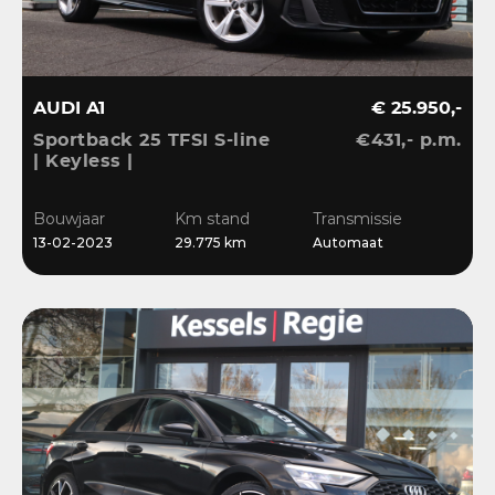
AUDI A1
€ 25.950,-
Sportback 25 TFSI S-line
€431,- p.m.
| Keyless |
Stoelverwarming | LED |
CarPlay | Sensoren | 17”
Bouwjaar
Km stand
Transmissie
| Navi
13-02-2023
29.775 km
Automaat