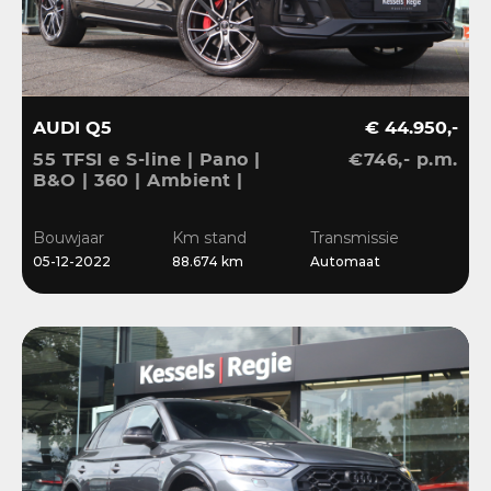
AUDI Q5
€ 44.950,-
55 TFSI e S-line | Pano |
€746,- p.m.
B&O | 360 | Ambient |
Keyless | 20” | CarPlay |
Stoelverwarming
Bouwjaar
Km stand
Transmissie
05-12-2022
88.674 km
Automaat