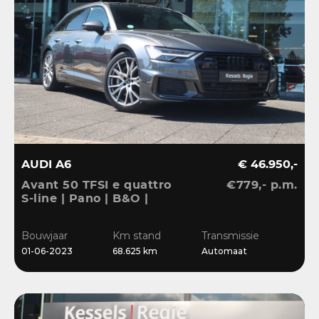
AUDI A6
€ 46.950,-
Avant 50 TFSI e quattro
€779,- p.m.
S-line | Pano | B&O |
ACC | El.Haak | Matrix |
20” | Keyless | Blis |
Bouwjaar
Km stand
Transmissie
Camera | CarPlay
01-06-2023
68.625 km
Automaat