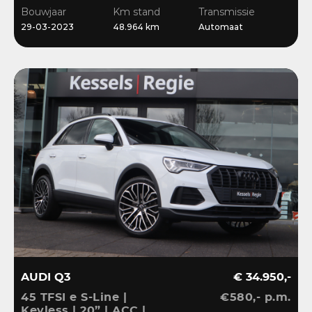
CarPlay | Bliss | Cruise |
Bouwjaar
Km stand
Transmissie
Sensoren | DAB
29-03-2023
48.964 km
Automaat
AUDI Q3
€ 34.950,-
45 TFSI e S-Line |
€580,- p.m.
Keyless | 20” | ACC |