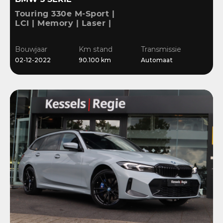
Touring 330e M-Sport |
LCI | Memory | Laser |
ACC | HiFi | Keyless |
Ambient | Bliss |
Bouwjaar
Km stand
Transmissie
Camera
02-12-2022
90.100 km
Automaat