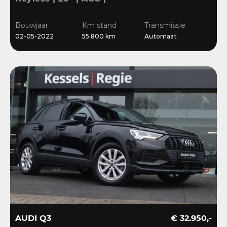
Camera | El.klep | Bliss |
Stoelverwarming
Bouwjaar
Km stand
Transmissie
02-05-2022
55.800 km
Automaat
AUDI Q3
€ 32.950,-