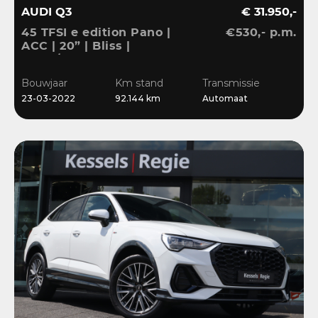
AUDI Q3
€ 31.950,-
45 TFSI e edition Pano |
€530,- p.m.
ACC | 20” | Bliss |
Stuur/Stoelverwarming |
Navi | Sensoren
Bouwjaar
Km stand
Transmissie
23-03-2022
92.144 km
Automaat