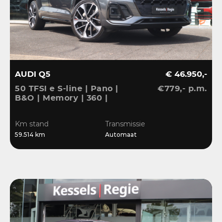
AUDI Q5
€ 46.950,-
50 TFSI e S-line | Pano |
€779,- p.m.
B&O | Memory | 360 |
ACC | Keyless | Ambient
| Massage | Matrix | 21” |
Km stand
Transmissie
CarPlay
59.514 km
Automaat