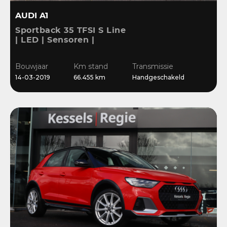
AUDI A1
Sportback 35 TFSI S Line
| LED | Sensoren |
Stoelverwarming |
Cruise | 17” | Navi
Bouwjaar
Km stand
Transmissie
14-03-2019
66.455 km
Handgeschakeld