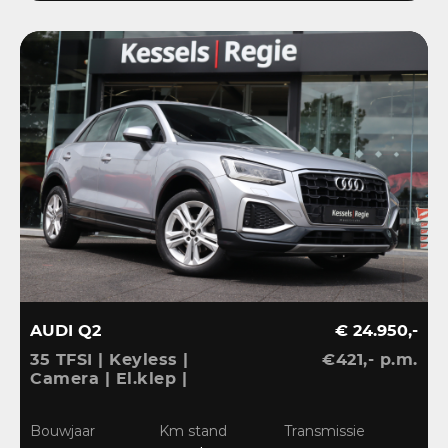
AUDI Q2
€ 24.950,-
35 TFSI | Keyless |
€421,- p.m.
Camera | El.klep |
Stoelverwarming | Navi
| Sensoren | DAB
Bouwjaar
Km stand
Transmissie