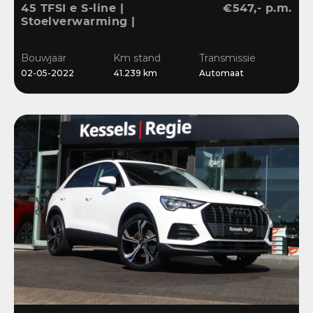
45 TFSI e S-line |
€547,- p.m.
Stoelverwarming |
Sensoren | Cruise | LED |
Navi | 18”
Bouwjaar
Km stand
Transmissie
02-05-2022
41.239 km
Automaat