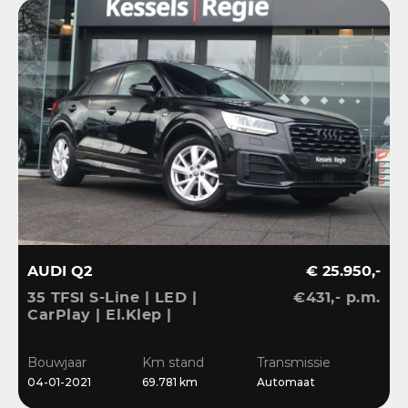
AUDI Q2
€ 25.950,-
35 TFSI S-Line | LED |
€431,- p.m.
CarPlay | El.Klep |
Sensoren | Navi | Clima |
Cruise
Bouwjaar
Km stand
Transmissie
04-01-2021
69.781 km
Automaat