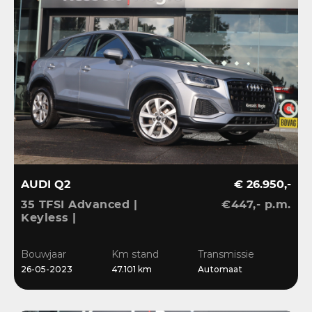
AUDI Q2
€ 26.950,-
35 TFSI Advanced |
€447,- p.m.
Keyless |
Stoelverwarming |
Camera | CarPlay | LED |
Bouwjaar
Km stand
Transmissie
Navi | Sensoren | 17”
26-05-2023
47.101 km
Automaat