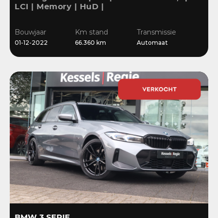
LCI | Memory | HuD |
Keyless | HiFi | Ambient
| Leder | Sensoren | 18” |
Bouwjaar
Km stand
Transmissie
Stoelverwarming
01-12-2022
66.360 km
Automaat
BMW 3 SERIE