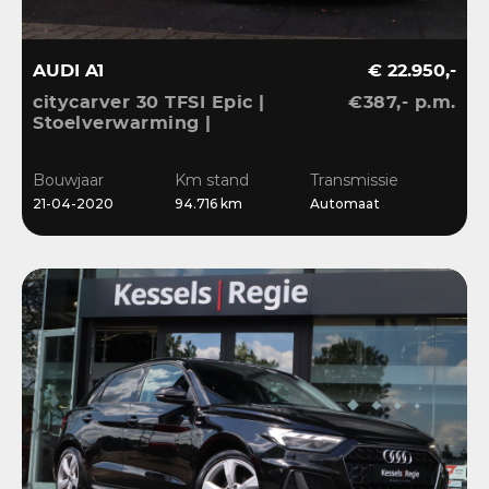
AUDI A1
€ 22.950,-
citycarver 30 TFSI Epic |
€387,- p.m.
Stoelverwarming |
Keyless | 18” | LED |
CarPlay | Sensoren |
Bouwjaar
Km stand
Transmissie
Navi
21-04-2020
94.716 km
Automaat