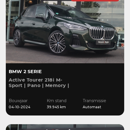
BMW 2 SERIE
Active Tourer 218i M-
Sport | Pano | Memory |
H&K | HuD | 360 | ACC |
19” | Leer | Keyless |
Bouwjaar
Km stand
Transmissie
Massage |
04-10-2024
39.945 km
Automaat
Stuur/Stoelverwarming |
Bl