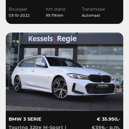
Ambient | Keyless |
Bouwjaar
Km stand
Transmissie
Dravit
03-10-2022
99.716 km
Automaat
BMW 3 SERIE
€ 35.950,-
Touring 320e M-Sport |
€596,- p.m.