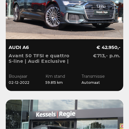
AUDI A6
€ 42.950,-
Avant 50 TFSI e quattro
€713,- p.m.
S-line | Audi Exclusive |
Pano | B&O | 360 | ACC |
Matrix | Keyless | Leder
Bouwjaar
Km stand
Transmissie
| Blis | CarPlay
02-12-2022
59.815 km
Automaat