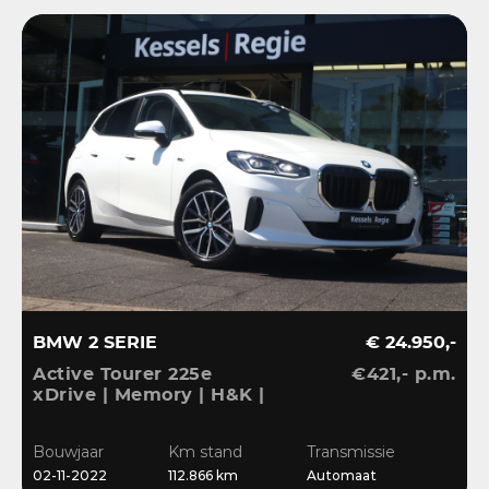
BMW 2 SERIE
€ 24.950,-
Active Tourer 225e
€421,- p.m.
xDrive | Memory | H&K |
HuD | 360 | El.Haak |
ACC | Keyless | Massage
Bouwjaar
Km stand
Transmissie
| Blis | 18”
02-11-2022
112.866 km
Automaat