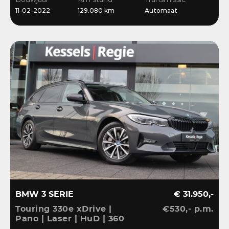
Bliss | Ambient | Pearl
11-02-2022
129.080 km
Automaat
White
BMW 3 SERIE
€ 31.950,-
Touring 330e xDrive |
€530,- p.m.
Pano | Laser | HuD | 360
| ACC | BLIS | HiFi |