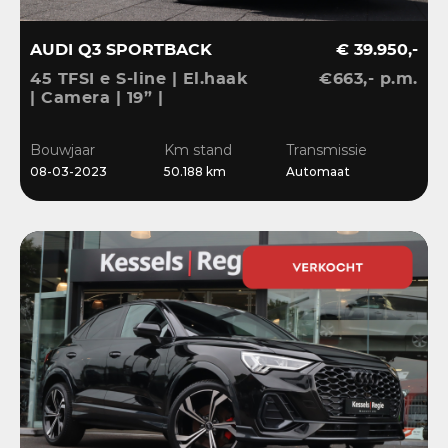
AUDI Q3 SPORTBACK
€ 39.950,-
45 TFSI e S-line | El.haak
€663,- p.m.
| Camera | 19” |
Stoelverwarming |
El.klep | Cruise | DAB
Bouwjaar
Km stand
Transmissie
08-03-2023
50.188 km
Automaat