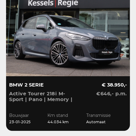
BMW 2 SERIE
€ 38.950,-
Active Tourer 218i M-
€646,- p.m.
Sport | Pano | Memory |
H&K | HuD | 360 |
Elec.trekhaak|
Bouwjaar
Km stand
Transmissie
23-01-2025
44.034 km
Automaat