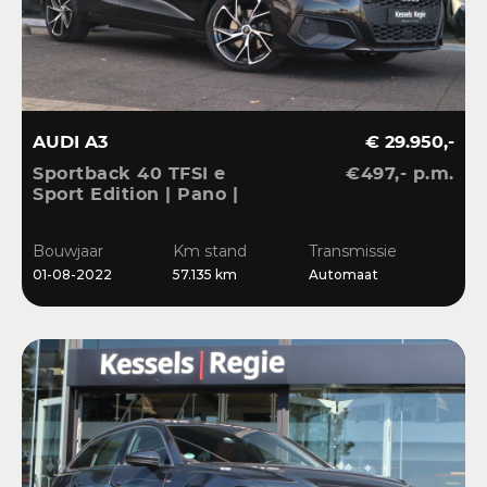
AUDI A3
€ 29.950,-
Sportback 40 TFSI e
€497,- p.m.
Sport Edition | Pano |
ACC | Keyless | El.Klep |
Sensoren | CarPlay |
Bouwjaar
Km stand
Transmissie
Stoelverwarming
01-08-2022
57.135 km
Automaat