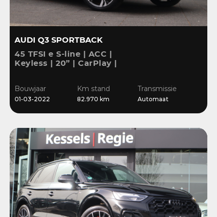
AUDI Q3 SPORTBACK
45 TFSI e S-line | ACC |
Keyless | 20” | CarPlay |
Blis | Stoelverwarming |
Sensoren | El.klep
Bouwjaar
Km stand
Transmissie
01-03-2022
82.970 km
Automaat