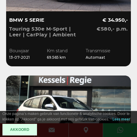
BMW 5 SERIE
€ 34.950,-
Touring 530e M-Sport |
€580,- p.m.
Leer | CarPlay | Ambient
| Stoelverwarming |
Sensoren | DAB | LED
Bouwjaar
Km stand
Transmissie
13-07-2021
69.565 km
Automaat
Onze pagina’s maken gebruik van functionele & analytische cookies. Door te
klikken op "Akkoord" ga je akkoord met ons gebruik van cookies.
Lees meer
AKKOORD