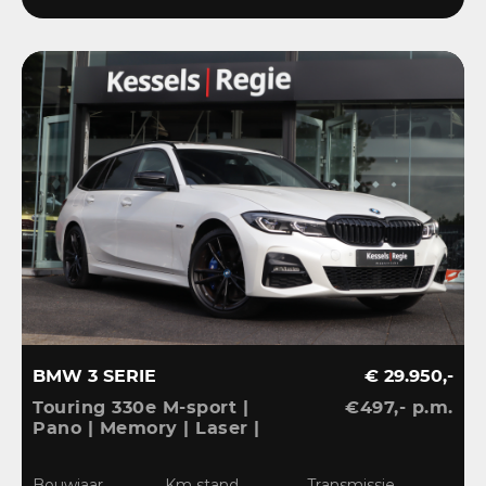
BMW 3 SERIE
€ 29.950,-
Touring 330e M-sport |
€497,- p.m.
Pano | Memory | Laser |
El.Haak | 360 | Carbon |
HiFi | Keyless | 19” |
Bouwjaar
Km stand
Transmissie