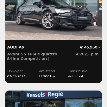
AUDI A6
€ 45.950,-
Avant 55 TFSI e quattro
€762,- p.m.
S-line Competition |
Pano | HuD | B&O | 360 |
Memory | El.Haak |
Bouwjaar
Km stand
Transmissie
Ambient | Matrix | ACC |
03-05-2023
89.200 km
Automaat
Blis | Keyless