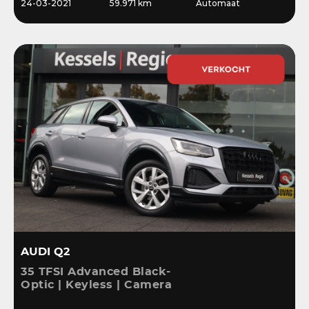
24-03-2021
59.971 km
Automaat
AUDI Q2
35 TFSI Advanced Black-
Optic | Keyless | Camera
| Stoelverwarming |