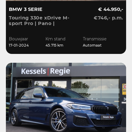
BMW 3 SERIE
€ 44.950,-
Touring 330e xDrive M-
€746,- p.m.
sport Pro | Pano |
Memory | Matrix | HiFi |
Keyless | Carbon |
Bouwjaar
Km stand
Transmissie
Ambient | Sensoren
17-01-2024
45.715 km
Automaat