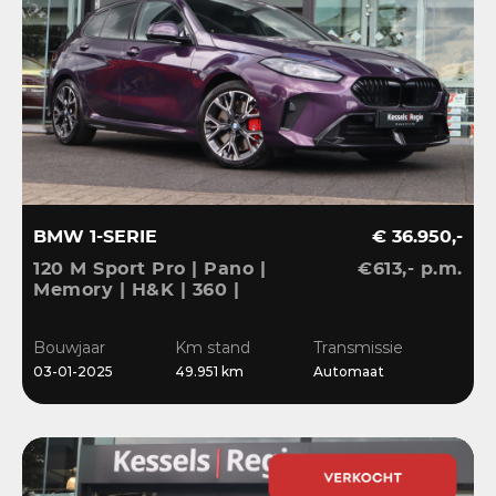
BMW 1-SERIE
€ 36.950,-
120 M Sport Pro | Pano |
€613,- p.m.
Memory | H&K | 360 |
HuD | ACC | Matrix |
Keyless | Bliss | Leder |
Bouwjaar
Km stand
Transmissie
El.klep | 18”
03-01-2025
49.951 km
Automaat