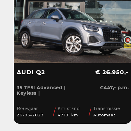
AUDI Q2
€ 26.950,-
35 TFSI Advanced |
€447,- p.m.
Keyless |
Stoelverwarming |
Camera | CarPlay | LED
Bouwjaar
Km stand
Transmissie
| Navi | Sensoren | 17”
26-05-2023
47.101 km
Automaat