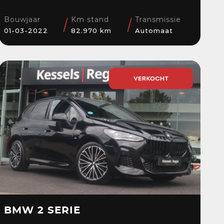
Blis | Stoelverwarming |
Sensoren | El.klep
Bouwjaar
Km stand
Transmissie
01-03-2022
82.970 km
Automaat
BMW 2 SERIE