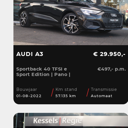
AUDI A3
€ 29.950,-
Sportback 40 TFSI e
€497,- p.m.
Sport Edition | Pano |
ACC | Keyless | El.Klep |
Sensoren | CarPlay |
Bouwjaar
Km stand
Transmissie
Stoelverwarming
01-08-2022
57.135 km
Automaat