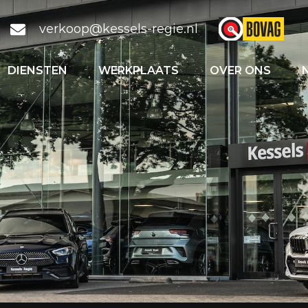
verkoop@kessels-regie.nl
DIENSTEN
WERKPLAATS
OVER ONS