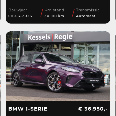
Stoelverwarming |
El.klep | Cruise | DAB
Bouwjaar
Km stand
Transmissie
08-03-2023
50.188 km
Automaat
BMW 1-SERIE
€ 36.950,-