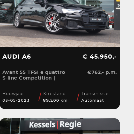
AUDI A6
€ 45.950,-
Avant 55 TFSI e quattro
€762,- p.m.
S-line Competition |
Pano | HuD | B&O | 360 |
Memory | El.Haak |
Bouwjaar
Km stand
Transmissie
Ambient | Matrix | ACC |
03-05-2023
89.200 km
Automaat
Blis | Keyless