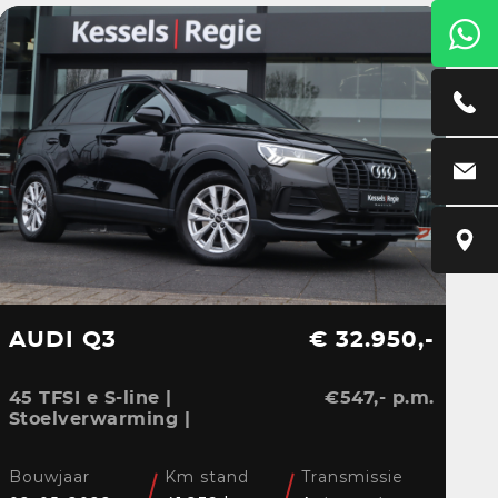
AUDI Q3
€ 32.950,-
45 TFSI e S-line |
€547,- p.m.
Stoelverwarming |
Sensoren | Cruise | LED
| Navi | 18”
Bouwjaar
Km stand
Transmissie