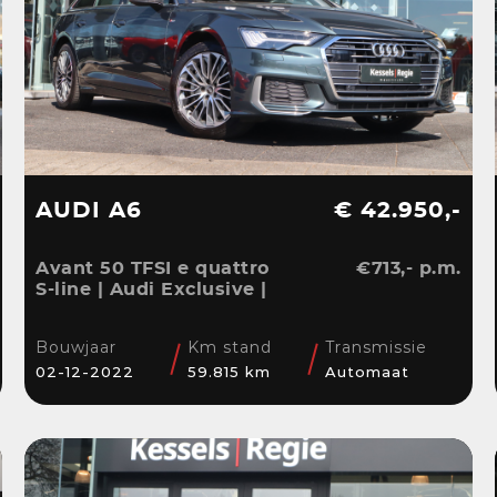
AUDI A6
€ 42.950,-
Avant 50 TFSI e quattro
€713,- p.m.
S-line | Audi Exclusive |
Pano | B&O | 360 | ACC |
Matrix | Keyless | Leder
Bouwjaar
Km stand
Transmissie
| Blis | CarPlay
02-12-2022
59.815 km
Automaat