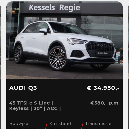
AUDI Q3
€ 34.950,-
45 TFSI e S-Line |
€580,- p.m.
Keyless | 20” | ACC |
Camera | El.klep | Bliss |
Stoelverwarming
Bouwjaar
Km stand
Transmissie