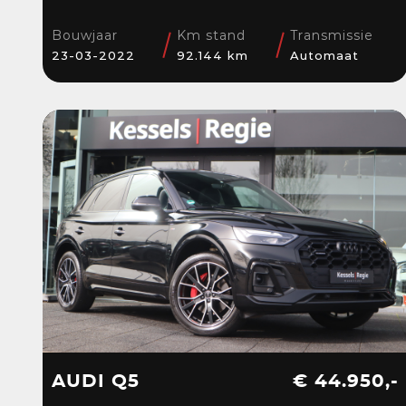
Stuur/Stoelverwarming
| Navi | Sensoren
Bouwjaar
Km stand
Transmissie
23-03-2022
92.144 km
Automaat
AUDI Q5
€ 44.950,-