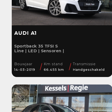
AUDI A1
Sportback 35 TFSI S
Line | LED | Sensoren |
Stoelverwarming |
Cruise | 17” | Navi
Bouwjaar
Km stand
Transmissie
14-03-2019
66.455 km
Handgeschakeld