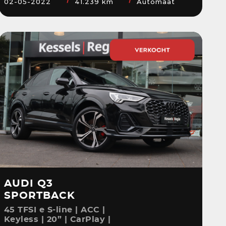
02-05-2022
41.239 km
Automaat
AUDI Q3
SPORTBACK
45 TFSI e S-line | ACC |
Keyless | 20” | CarPlay |