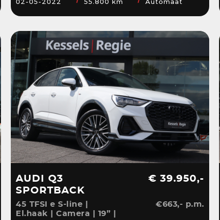
02-05-2022
55.800 km
Automaat
AUDI Q3
€ 39.950,-
SPORTBACK
45 TFSI e S-line |
€663,- p.m.
El.haak | Camera | 19” |