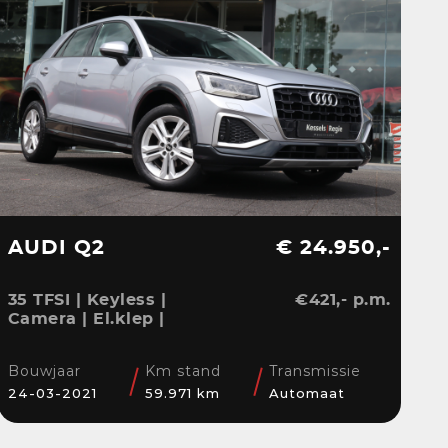
AUDI Q2
€ 24.950,-
35 TFSI | Keyless |
€421,- p.m.
Camera | El.klep |
Stoelverwarming | Navi
| Sensoren | DAB
Bouwjaar
Km stand
Transmissie
24-03-2021
59.971 km
Automaat