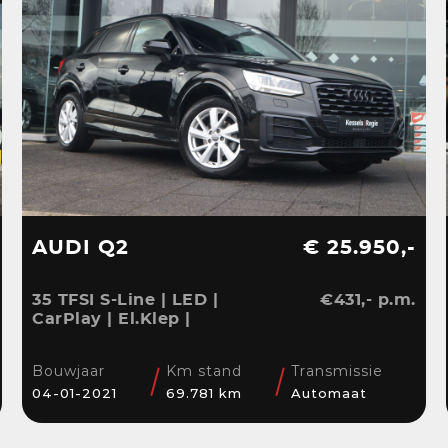
AUDI Q2
€ 25.950,-
35 TFSI S-Line | LED |
€431,- p.m.
CarPlay | El.Klep |
Sensoren | Navi | Clima
| Cruise
Bouwjaar
Km stand
Transmissie
04-01-2021
69.781 km
Automaat