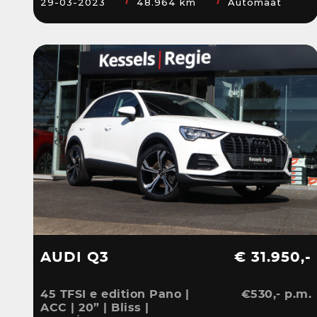
29-03-2023
48.964 km
Automaat
Sensoren | DAB
AUDI Q3
€ 31.950,-
45 TFSI e edition Pano |
€530,- p.m.
ACC | 20” | Bliss |