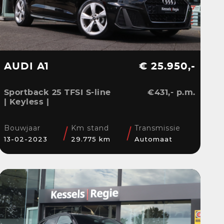
AUDI A1
€ 25.950,-
Sportback 25 TFSI S-line
€431,- p.m.
| Keyless |
Stoelverwarming | LED |
CarPlay | Sensoren | 17”
Bouwjaar
Km stand
Transmissie
| Navi
13-02-2023
29.775 km
Automaat