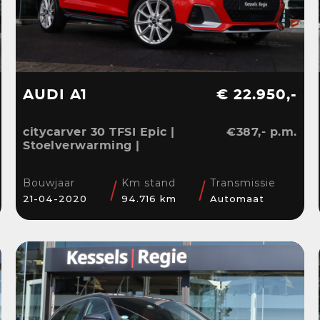
AUDI A1
€ 22.950,-
citycarver 30 TFSI Epic |
€387,- p.m.
Stoelverwarming |
Keyless | 18” | LED |
CarPlay | Sensoren |
Bouwjaar
Km stand
Transmissie
Navi
21-04-2020
94.716 km
Automaat