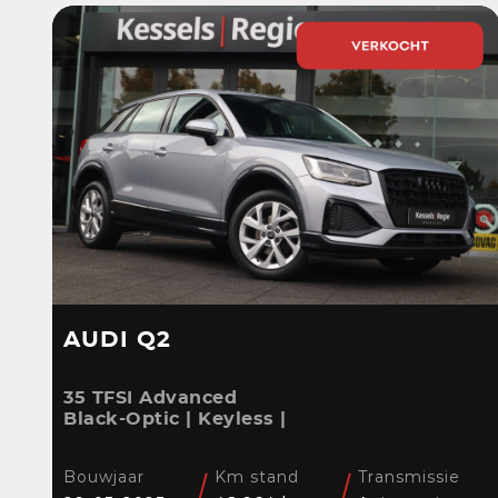
AUDI Q2
35 TFSI Advanced
Black-Optic | Keyless |
Camera |
Stoelverwarming |
Bouwjaar
Km stand
Transmissie
CarPlay | Bliss | Cruise |