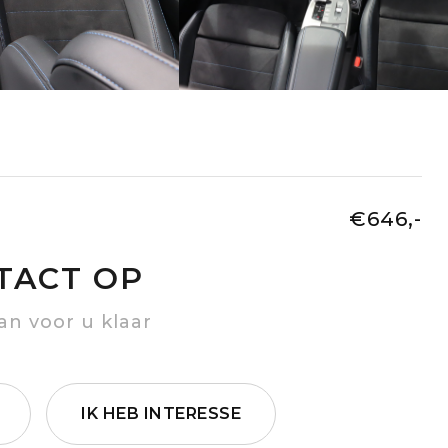
€646,-
TACT OP
an voor u klaar
IK HEB INTERESSE