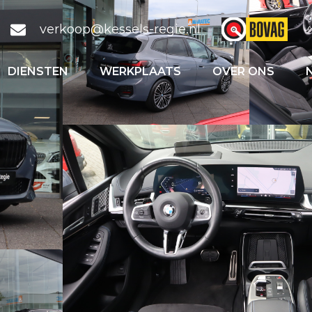
verkoop@kessels-regie.nl
DIENSTEN
WERKPLAATS
OVER ONS