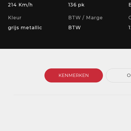
214 Km/h
136 pk
Kleur
BTW / Marge
grijs metallic
BTW
KENMERKEN
O