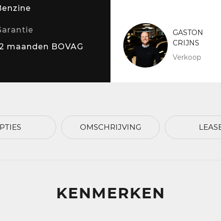
Benzine
Garantie
GASTON
CRIJNS
12 maanden BOVAG
Verkoop
PTIES
OMSCHRIJVING
LEAS
KENMERKEN