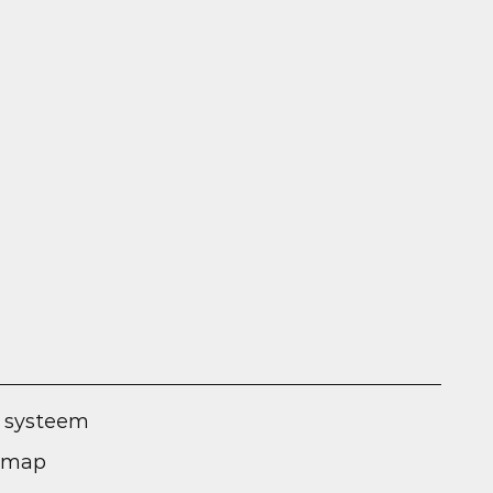
 systeem
l map