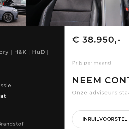
€ 38.950,-
ory | H&K | HuD |
Prijs per maand
NEEM CON
ssie
Onze adviseurs sta
at
INRUILVOORSTEL
Brandstof