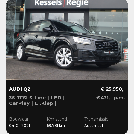
AUDI Q2
€ 25.950,-
35 TFSI S-Line | LED |
€431,- p.m.
CarPlay | El.Klep |
Sensoren | Navi | Clima |
Cruise
Bouwjaar
Km stand
Transmissie
04-01-2021
69.781 km
Automaat