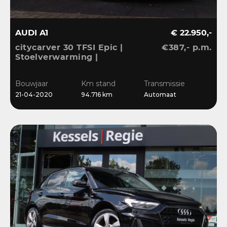
AUDI A1
€ 22.950,-
citycarver 30 TFSI Epic |
€387,- p.m.
Stoelverwarming |
Keyless | 18” | LED |
CarPlay | Sensoren |
Bouwjaar
Km stand
Transmissie
Navi
21-04-2020
94.716 km
Automaat