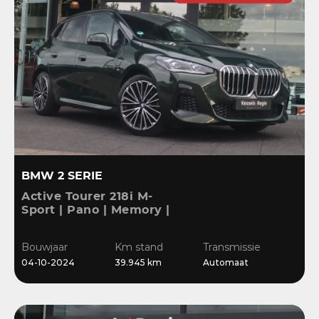
BMW 2 SERIE
Active Tourer 218i M-
Sport | Pano | Memory |
H&K | HuD | 360 | ACC |
19” | Leer | Keyless |
Bouwjaar
Km stand
Transmissie
Massage |
04-10-2024
39.945 km
Automaat
Stuur/Stoelverwarming |
Bl