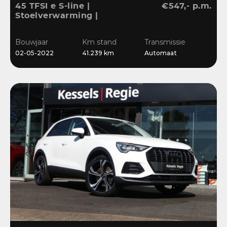
45 TFSI e S-line |
€547,- p.m.
Stoelverwarming |
Sensoren | Cruise | LED |
Navi | 18”
Bouwjaar
Km stand
Transmissie
02-05-2022
41.239 km
Automaat