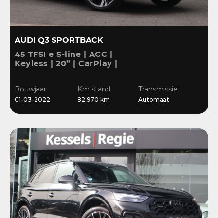
AUDI Q3 SPORTBACK
45 TFSI e S-line | ACC |
Keyless | 20” | CarPlay |
Blis | Stoelverwarming |
Sensoren | El.klep
Bouwjaar
Km stand
Transmissie
01-03-2022
82.970 km
Automaat