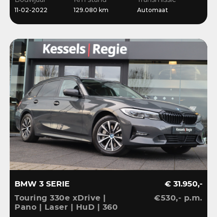
Bliss | Ambient | Pearl
11-02-2022
129.080 km
Automaat
White
BMW 3 SERIE
€ 31.950,-
Touring 330e xDrive |
€530,- p.m.
Pano | Laser | HuD | 360
| ACC | BLIS | HiFi |