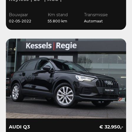
Camera | El.klep | Bliss |
Stoelverwarming
Bouwjaar
Km stand
Transmissie
02-05-2022
55.800 km
Automaat
AUDI Q3
€ 32.950,-