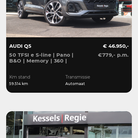
AUDI Q5
€ 46.950,-
50 TFSI e S-line | Pano |
€779,- p.m.
B&O | Memory | 360 |
ACC | Keyless | Ambient
| Massage | Matrix | 21” |
Km stand
Transmissie
CarPlay
59.514 km
Automaat