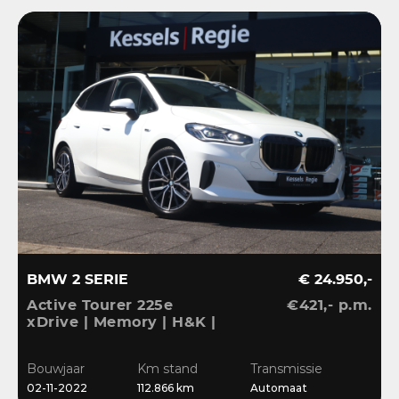
BMW 2 SERIE
€ 24.950,-
Active Tourer 225e
€421,- p.m.
xDrive | Memory | H&K |
HuD | 360 | El.Haak |
ACC | Keyless | Massage
Bouwjaar
Km stand
Transmissie
| Blis | 18”
02-11-2022
112.866 km
Automaat