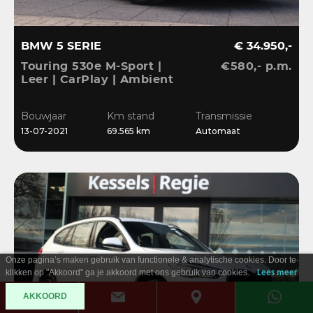
BMW 5 SERIE
€ 34.950,-
Touring 530e M-Sport |
€580,- p.m.
Leer | CarPlay | Ambient
| Stoelverwarming |
Sensoren | DAB | LED
Bouwjaar
Km stand
Transmissie
13-07-2021
69.565 km
Automaat
Onze pagina’s maken gebruik van functionele & analytische cookies. Door te
klikken op "Akkoord" ga je akkoord met ons gebruik van cookies.
Lees meer
AKKOORD