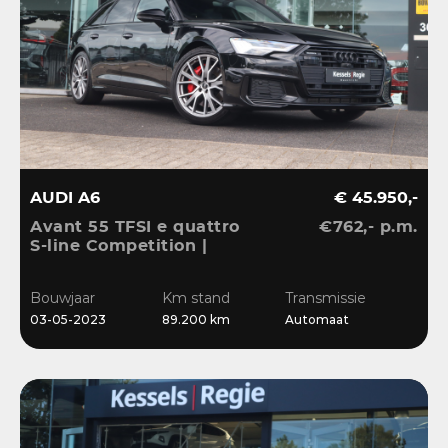
AUDI A6
€ 45.950,-
Avant 55 TFSI e quattro
€762,- p.m.
S-line Competition |
Pano | HuD | B&O | 360 |
Memory | El.Haak |
Bouwjaar
Km stand
Transmissie
Ambient | Matrix | ACC |
03-05-2023
89.200 km
Automaat
Blis | Keyless