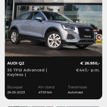
AUDI Q2
€ 26.950,-
35 TFSI Advanced |
€447,- p.m.
Keyless |
Stoelverwarming |
Camera | CarPlay | LED |
Bouwjaar
Km stand
Transmissie
Navi | Sensoren | 17”
26-05-2023
47.101 km
Automaat