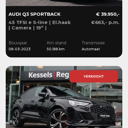
AUDI Q3 SPORTBACK
€ 39.950,-
45 TFSI e S-line | El.haak
€663,- p.m.
| Camera | 19” |
Stoelverwarming |
El.klep | Cruise | DAB
Bouwjaar
Km stand
Transmissie
08-03-2023
50.188 km
Automaat