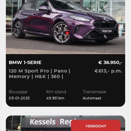
BMW 1-SERIE
€ 36.950,-
120 M Sport Pro | Pano |
€613,- p.m.
Memory | H&K | 360 |
HuD | ACC | Matrix |
Keyless | Bliss | Leder |
Bouwjaar
Km stand
Transmissie
El.klep | 18”
03-01-2025
49.951 km
Automaat