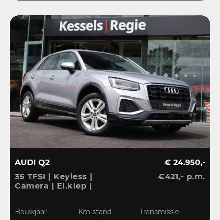
AUDI Q2
€ 24.950,-
35 TFSI | Keyless |
€421,- p.m.
Camera | El.klep |
Stoelverwarming | Navi
| Sensoren | DAB
Bouwjaar
Km stand
Transmissie