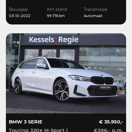
Ambient | Keyless |
Bouwjaar
Km stand
Transmissie
Dravit
03-10-2022
99.716 km
Automaat
BMW 3 SERIE
€ 35.950,-
Touring 320e M-Sport |
€596,- p.m.