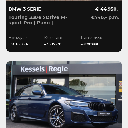
BMW 3 SERIE
€ 44.950,-
Touring 330e xDrive M-
€746,- p.m.
sport Pro | Pano |
Memory | Matrix | HiFi |
Keyless | Carbon |
Bouwjaar
Km stand
Transmissie
Ambient | Sensoren
17-01-2024
45.715 km
Automaat