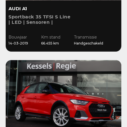
AUDI A1
Sportback 35 TFSI S Line
| LED | Sensoren |
Stoelverwarming |
Cruise | 17” | Navi
Bouwjaar
Km stand
Transmissie
14-03-2019
66.455 km
Handgeschakeld