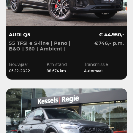
AUDI Q5
€ 44.950,-
55 TFSI e S-line | Pano |
€746,- p.m.
B&O | 360 | Ambient |
Keyless | 20” | CarPlay |
Stoelverwarming
Bouwjaar
Km stand
Transmissie
05-12-2022
88.674 km
Automaat