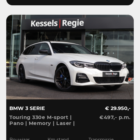
BMW 3 SERIE
€ 29.950,-
Touring 330e M-sport |
€497,- p.m.
Pano | Memory | Laser |
El.Haak | 360 | Carbon |
HiFi | Keyless | 19” |
Bouwjaar
Km stand
Transmissie