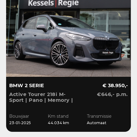
BMW 2 SERIE
€ 38.950,-
Active Tourer 218i M-
€646,- p.m.
Sport | Pano | Memory |
H&K | HuD | 360 |
Elec.trekhaak|
Bouwjaar
Km stand
Transmissie
23-01-2025
44.034 km
Automaat