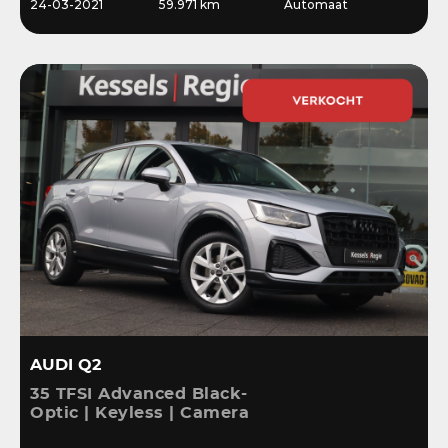
24-03-2021
59.971 km
Automaat
AUDI Q2
35 TFSI Advanced Black-
Optic | Keyless | Camera
| Stoelverwarming |