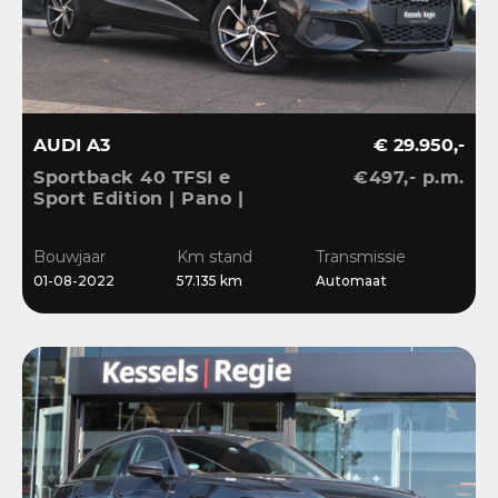
AUDI A3
€ 29.950,-
Sportback 40 TFSI e
€497,- p.m.
Sport Edition | Pano |
ACC | Keyless | El.Klep |
Sensoren | CarPlay |
Bouwjaar
Km stand
Transmissie
Stoelverwarming
01-08-2022
57.135 km
Automaat