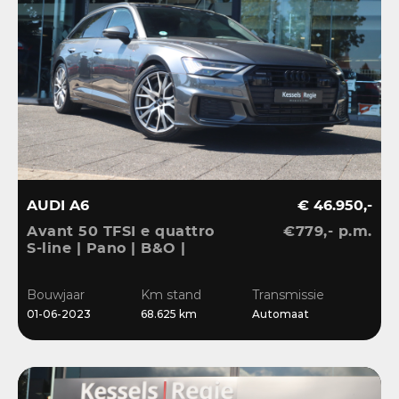
AUDI A6
€ 46.950,-
Avant 50 TFSI e quattro
€779,- p.m.
S-line | Pano | B&O |
ACC | El.Haak | Matrix |
20” | Keyless | Blis |
Bouwjaar
Km stand
Transmissie
Camera | CarPlay
01-06-2023
68.625 km
Automaat