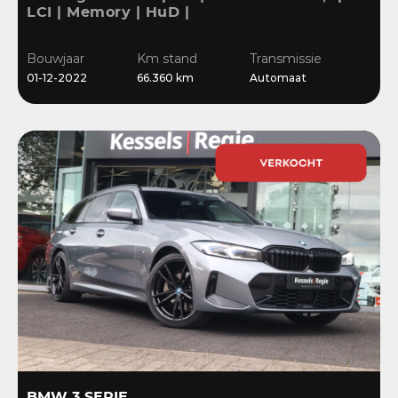
LCI | Memory | HuD |
Keyless | HiFi | Ambient
| Leder | Sensoren | 18” |
Bouwjaar
Km stand
Transmissie
Stoelverwarming
01-12-2022
66.360 km
Automaat
BMW 3 SERIE