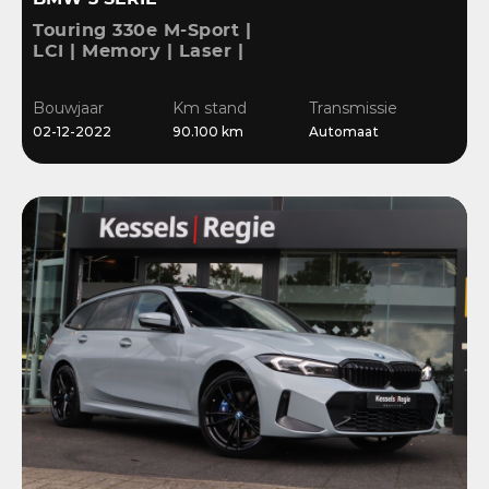
Touring 330e M-Sport |
LCI | Memory | Laser |
ACC | HiFi | Keyless |
Ambient | Bliss |
Bouwjaar
Km stand
Transmissie
Camera
02-12-2022
90.100 km
Automaat