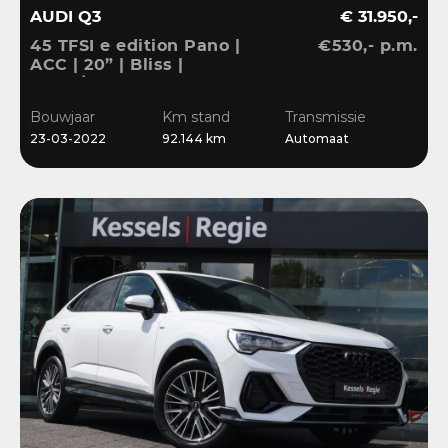
AUDI Q3
€ 31.950,-
45 TFSI e edition Pano |
€530,- p.m.
ACC | 20” | Bliss |
Stuur/Stoelverwarming |
Navi | Sensoren
Bouwjaar
Km stand
Transmissie
23-03-2022
92.144 km
Automaat