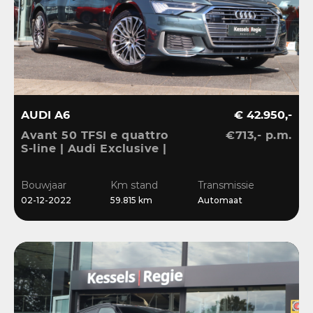
AUDI A6
€ 42.950,-
Avant 50 TFSI e quattro
€713,- p.m.
S-line | Audi Exclusive |
Pano | B&O | 360 | ACC |
Matrix | Keyless | Leder
Bouwjaar
Km stand
Transmissie
| Blis | CarPlay
02-12-2022
59.815 km
Automaat