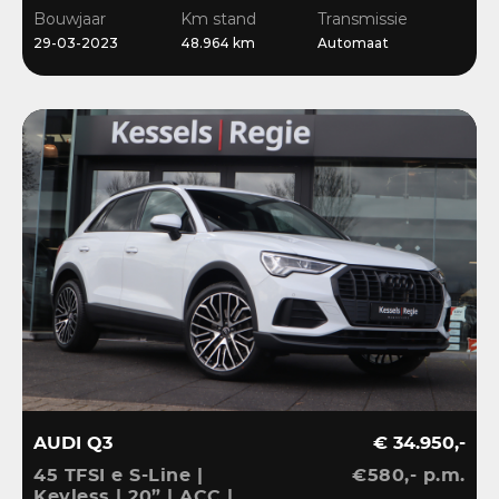
CarPlay | Bliss | Cruise |
Bouwjaar
Km stand
Transmissie
Sensoren | DAB
29-03-2023
48.964 km
Automaat
AUDI Q3
€ 34.950,-
45 TFSI e S-Line |
€580,- p.m.
Keyless | 20” | ACC |