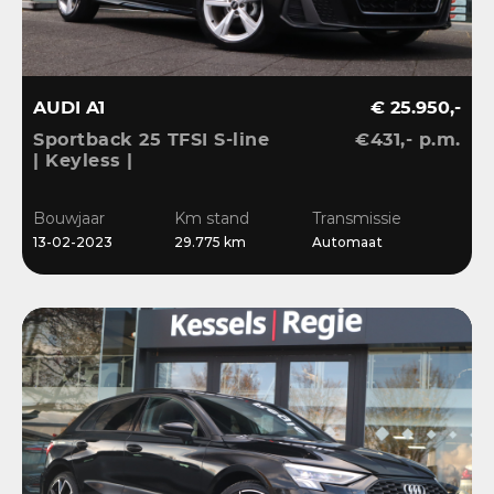
AUDI A1
€ 25.950,-
Sportback 25 TFSI S-line
€431,- p.m.
| Keyless |
Stoelverwarming | LED |
CarPlay | Sensoren | 17”
Bouwjaar
Km stand
Transmissie
| Navi
13-02-2023
29.775 km
Automaat