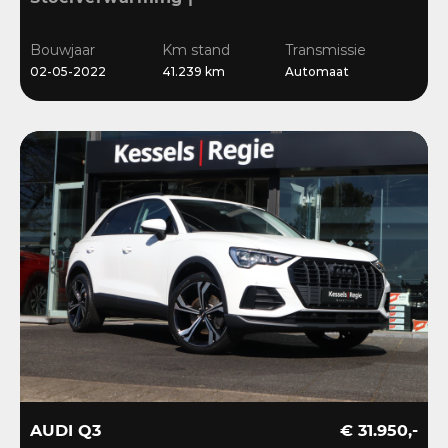
Sensoren | Cruise | LED |
Navi | 18”
Bouwjaar
Km stand
Transmissie
02-05-2022
41.239 km
Automaat
AUDI Q3
€ 31.950,-