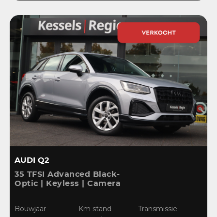
AUDI Q2
35 TFSI Advanced Black-
Optic | Keyless | Camera
| Stoelverwarming |
CarPlay | Bliss | Cruise |
Bouwjaar
Km stand
Transmissie
Sensoren | DAB