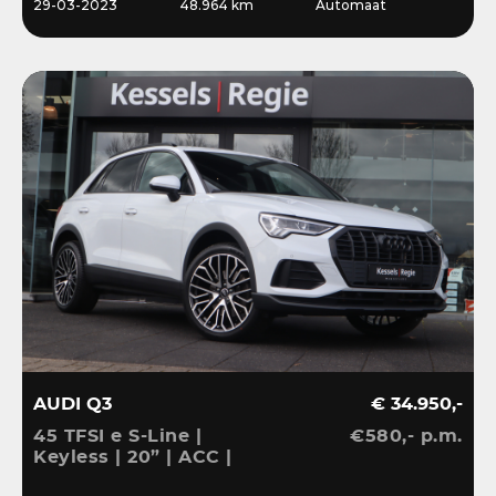
29-03-2023
48.964 km
Automaat
AUDI Q3
€ 34.950,-
45 TFSI e S-Line |
€580,- p.m.
Keyless | 20” | ACC |
Camera | El.klep | Bliss |