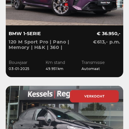
BMW 1-SERIE
€ 36.950,-
120 M Sport Pro | Pano |
€613,- p.m.
Memory | H&K | 360 |
HuD | ACC | Matrix |
Keyless | Bliss | Leder |
Bouwjaar
Km stand
Transmissie
El.klep | 18”
03-01-2025
49.951 km
Automaat