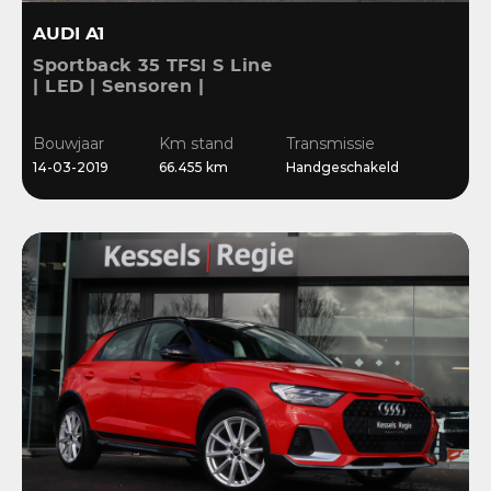
AUDI A1
Sportback 35 TFSI S Line
| LED | Sensoren |
Stoelverwarming |
Cruise | 17” | Navi
Bouwjaar
Km stand
Transmissie
14-03-2019
66.455 km
Handgeschakeld