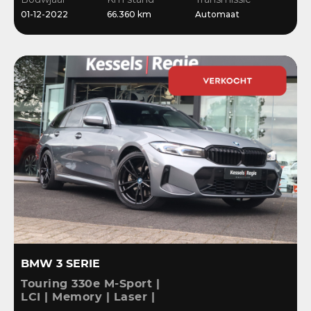
Stoelverwarming
01-12-2022
66.360 km
Automaat
BMW 3 SERIE
Touring 330e M-Sport |
LCI | Memory | Laser |
ACC | HiFi | Keyless |