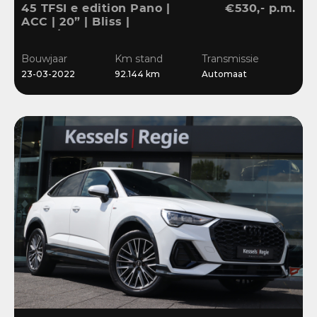
45 TFSI e edition Pano |
€530,- p.m.
ACC | 20” | Bliss |
Stuur/Stoelverwarming |
Navi | Sensoren
Bouwjaar
Km stand
Transmissie
23-03-2022
92.144 km
Automaat