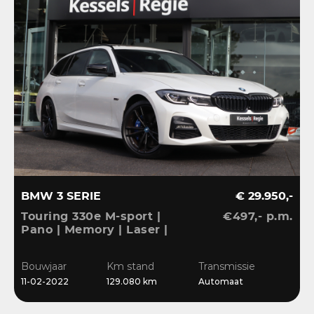
BMW 3 SERIE
€ 29.950,-
Touring 330e M-sport |
€497,- p.m.
Pano | Memory | Laser |
El.Haak | 360 | Carbon |
HiFi | Keyless | 19” |
Bouwjaar
Km stand
Transmissie
Bliss | Ambient | Pearl
11-02-2022
129.080 km
Automaat
White