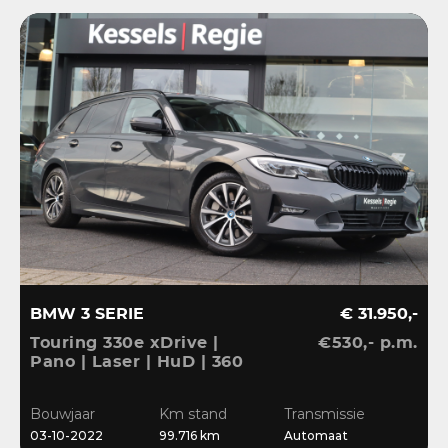
BMW 3 SERIE
€ 31.950,-
Touring 330e xDrive |
€530,- p.m.
Pano | Laser | HuD | 360
| ACC | BLIS | HiFi |
Ambient | Keyless |
Bouwjaar
Km stand
Transmissie
Dravit
03-10-2022
99.716 km
Automaat