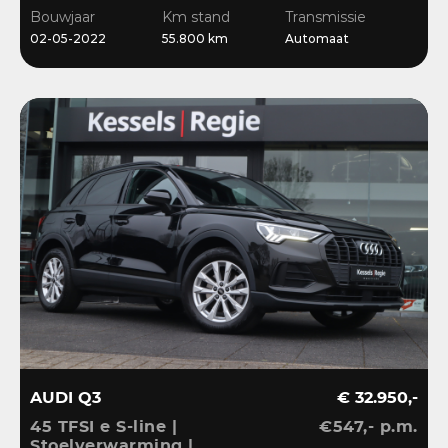
Stoelverwarming
Bouwjaar
Km stand
Transmissie
02-05-2022
55.800 km
Automaat
AUDI Q3
€ 32.950,-
45 TFSI e S-line |
€547,- p.m.
Stoelverwarming |