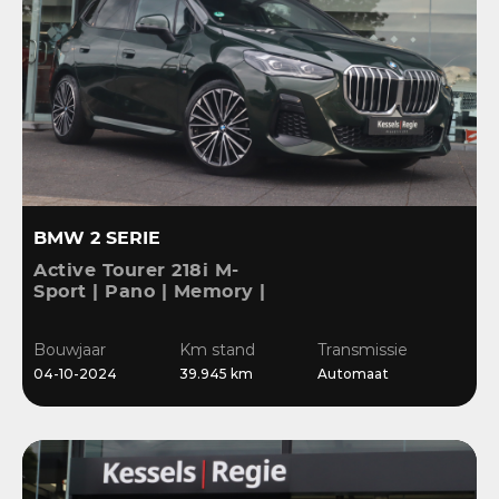
BMW 2 SERIE
Active Tourer 218i M-
Sport | Pano | Memory |
H&K | HuD | 360 | ACC |
19” | Leer | Keyless |
Bouwjaar
Km stand
Transmissie
Massage |
04-10-2024
39.945 km
Automaat
Stuur/Stoelverwarming |
Bl