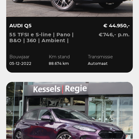
AUDI Q5
€ 44.950,-
55 TFSI e S-line | Pano |
€746,- p.m.
B&O | 360 | Ambient |
Keyless | 20” | CarPlay |
Stoelverwarming
Bouwjaar
Km stand
Transmissie
05-12-2022
88.674 km
Automaat