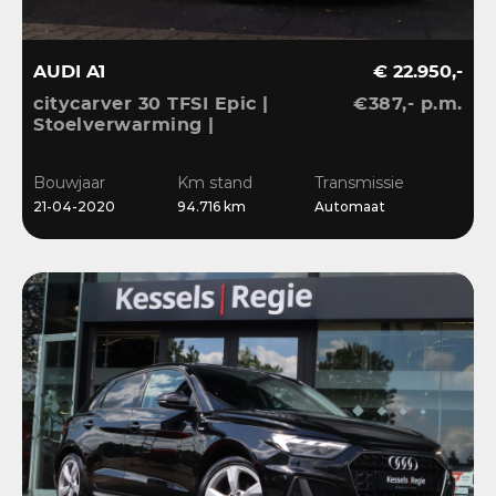
AUDI A1
€ 22.950,-
citycarver 30 TFSI Epic |
€387,- p.m.
Stoelverwarming |
Keyless | 18” | LED |
CarPlay | Sensoren |
Bouwjaar
Km stand
Transmissie
Navi
21-04-2020
94.716 km
Automaat