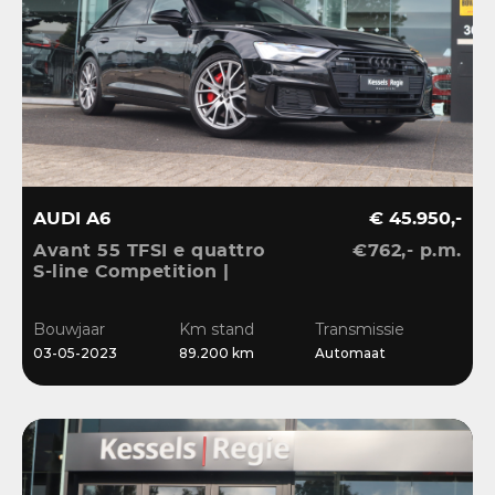
AUDI A6
€ 45.950,-
Avant 55 TFSI e quattro
€762,- p.m.
S-line Competition |
Pano | HuD | B&O | 360 |
Memory | El.Haak |
Bouwjaar
Km stand
Transmissie
Ambient | Matrix | ACC |
03-05-2023
89.200 km
Automaat
Blis | Keyless