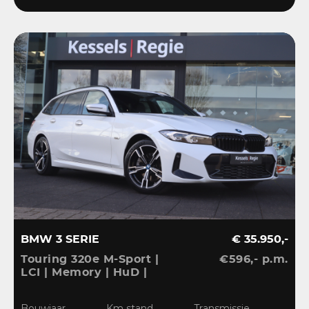
BMW 3 SERIE
€ 35.950,-
Touring 320e M-Sport |
€596,- p.m.
LCI | Memory | HuD |
Keyless | HiFi | Ambient
| Leder | Sensoren | 18” |
Bouwjaar
Km stand
Transmissie