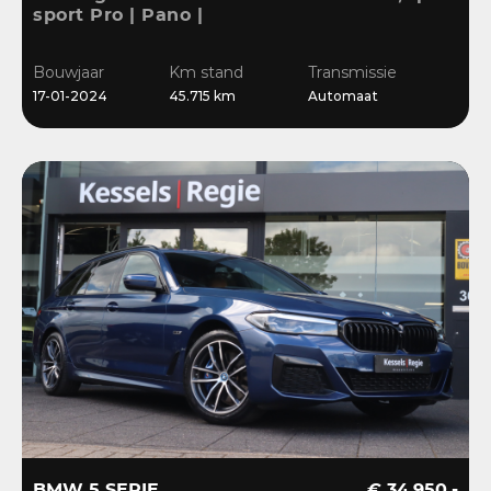
sport Pro | Pano |
Memory | Matrix | HiFi |
Keyless | Carbon |
Bouwjaar
Km stand
Transmissie
Ambient | Sensoren
17-01-2024
45.715 km
Automaat
BMW 5 SERIE
€ 34.950,-