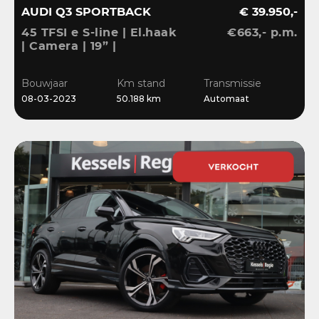
AUDI Q3 SPORTBACK
€ 39.950,-
45 TFSI e S-line | El.haak
€663,- p.m.
| Camera | 19” |
Stoelverwarming |
El.klep | Cruise | DAB
Bouwjaar
Km stand
Transmissie
08-03-2023
50.188 km
Automaat