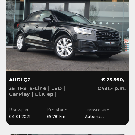
AUDI Q2
€ 25.950,-
35 TFSI S-Line | LED |
€431,- p.m.
CarPlay | El.Klep |
Sensoren | Navi | Clima |
Cruise
Bouwjaar
Km stand
Transmissie
04-01-2021
69.781 km
Automaat