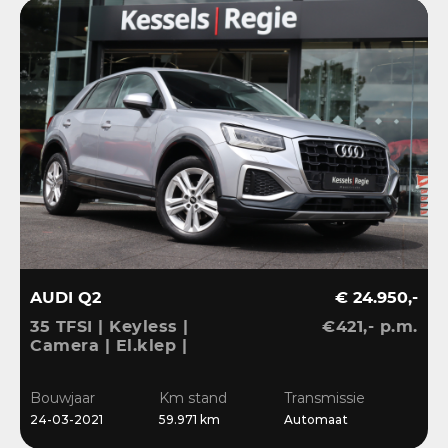
AUDI Q2
€ 24.950,-
35 TFSI | Keyless |
€421,- p.m.
Camera | El.klep |
Stoelverwarming | Navi
| Sensoren | DAB
Bouwjaar
Km stand
Transmissie
24-03-2021
59.971 km
Automaat