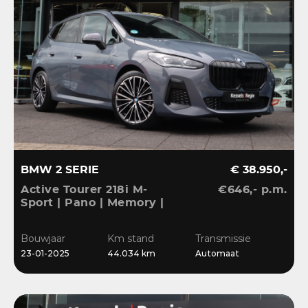
BMW 2 SERIE
€ 38.950,-
Active Tourer 218i M-
€646,- p.m.
Sport | Pano | Memory |
H&K | HuD | 360 |
Elec.trekhaak|
Bouwjaar
Km stand
Transmissie
23-01-2025
44.034 km
Automaat