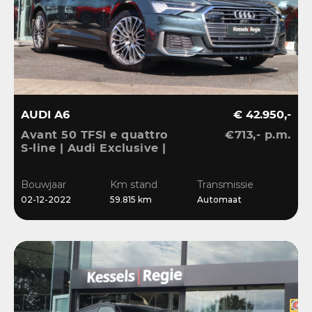
AUDI A6
€ 42.950,-
Avant 50 TFSI e quattro
€713,- p.m.
S-line | Audi Exclusive |
Pano | B&O | 360 | ACC |
Matrix | Keyless | Leder
Bouwjaar
Km stand
Transmissie
| Blis | CarPlay
02-12-2022
59.815 km
Automaat