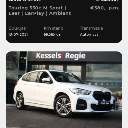
Touring 530e M-Sport |
€580,- p.m.
Leer | CarPlay | Ambient
| Stoelverwarming |
Sensoren | DAB | LED
Bouwjaar
Km stand
Transmissie
13-07-2021
69.565 km
Automaat