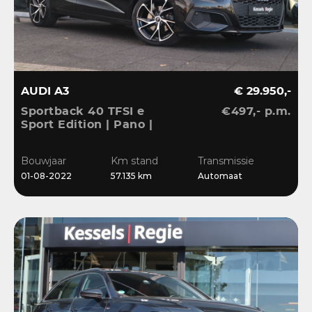
AUDI A3
€ 29.950,-
Sportback 40 TFSI e
€497,- p.m.
Sport Edition | Pano |
ACC | Keyless | El.Klep |
Sensoren | CarPlay |
Bouwjaar
Km stand
Transmissie
Stoelverwarming
01-08-2022
57.135 km
Automaat