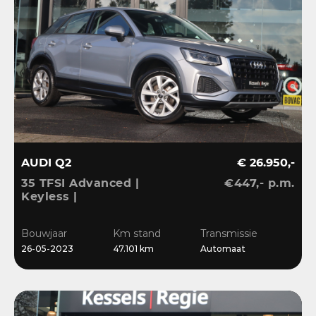
AUDI Q2
€ 26.950,-
35 TFSI Advanced |
€447,- p.m.
Keyless |
Stoelverwarming |
Camera | CarPlay | LED |
Bouwjaar
Km stand
Transmissie
Navi | Sensoren | 17”
26-05-2023
47.101 km
Automaat