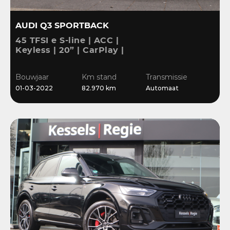
AUDI Q3 SPORTBACK
45 TFSI e S-line | ACC |
Keyless | 20” | CarPlay |
Blis | Stoelverwarming |
Sensoren | El.klep
Bouwjaar
Km stand
Transmissie
01-03-2022
82.970 km
Automaat