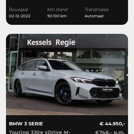
Ambient | Bliss |
Bouwjaar
Km stand
Transmissie
Camera
02-12-2022
90.100 km
Automaat
BMW 3 SERIE
€ 44.950,-
Touring 330e xDrive M-
€746,- p.m.