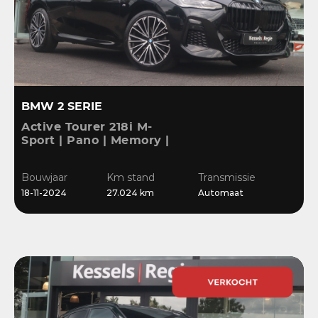
BMW 2 SERIE
Active Tourer 218i M-
Sport | Pano | Memory |
H&K | HuD | 360 | ACC |
19” | Leer | Keyless |
Bouwjaar
Km stand
Transmissie
Massage |
18-11-2024
27.024 km
Automaat
Stuur/Stoelverwarming |
Bl