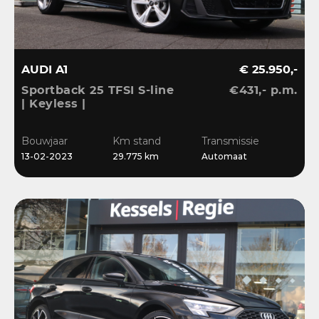
AUDI A1
€ 25.950,-
Sportback 25 TFSI S-line
€431,- p.m.
| Keyless |
Stoelverwarming | LED |
CarPlay | Sensoren | 17”
Bouwjaar
Km stand
Transmissie
| Navi
13-02-2023
29.775 km
Automaat