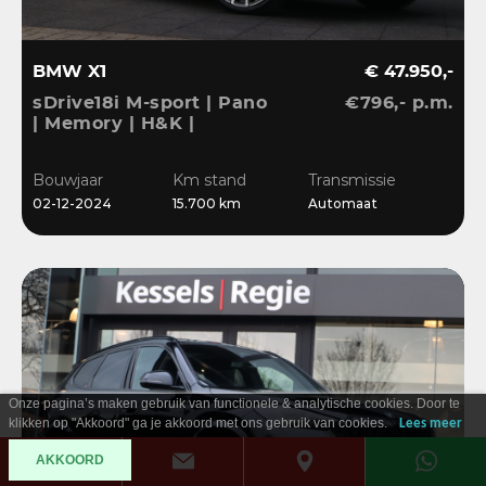
BMW X1
€ 47.950,-
sDrive18i M-sport | Pano
€796,- p.m.
| Memory | H&K |
Dri.Ass.Pro | Keyless |
20” | Bliss | Camera
Bouwjaar
Km stand
Transmissie
02-12-2024
15.700 km
Automaat
Onze pagina’s maken gebruik van functionele & analytische cookies. Door te
klikken op "Akkoord" ga je akkoord met ons gebruik van cookies.
Lees meer
AKKOORD