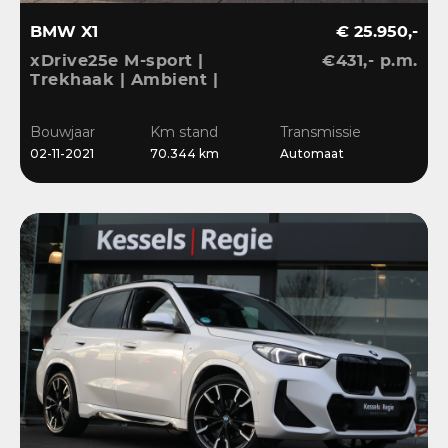
BMW X1
€ 25.950,-
xDrive25e M-sport |
€431,- p.m.
Trekhaak | Ambient |
LED | DAB | Sensoren |
Stoelverwarming
Bouwjaar
Km stand
Transmissie
02-11-2021
70.344 km
Automaat