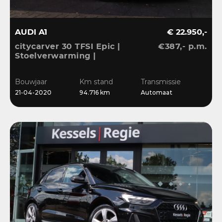
AUDI A1
€ 22.950,-
citycarver 30 TFSI Epic |
€387,- p.m.
Stoelverwarming |
Keyless | 18” | LED |
CarPlay | Sensoren |
Bouwjaar
Km stand
Transmissie
Navi
21-04-2020
94.716 km
Automaat