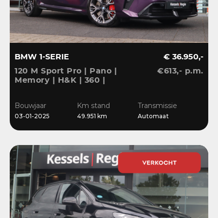
BMW 1-SERIE
€ 36.950,-
120 M Sport Pro | Pano |
€613,- p.m.
Memory | H&K | 360 |
HuD | ACC | Matrix |
Keyless | Bliss | Leder |
Bouwjaar
Km stand
Transmissie
El.klep | 18”
03-01-2025
49.951 km
Automaat