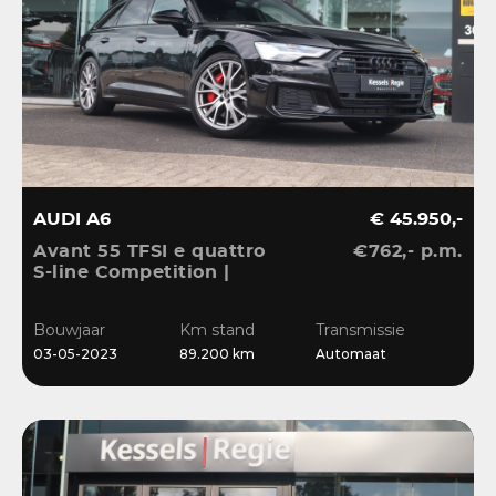
AUDI A6
€ 45.950,-
Avant 55 TFSI e quattro
€762,- p.m.
S-line Competition |
Pano | HuD | B&O | 360 |
Memory | El.Haak |
Bouwjaar
Km stand
Transmissie
Ambient | Matrix | ACC |
03-05-2023
89.200 km
Automaat
Blis | Keyless