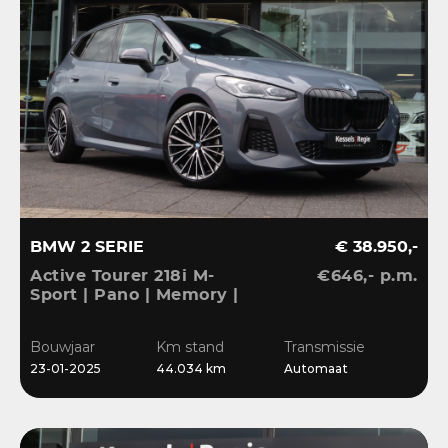
BMW 2 SERIE
€ 38.950,-
Active Tourer 218i M-
€646,- p.m.
Sport | Pano | Memory |
H&K | HuD | 360 |
Elec.trekhaak|
Bouwjaar
Km stand
Transmissie
23-01-2025
44.034 km
Automaat