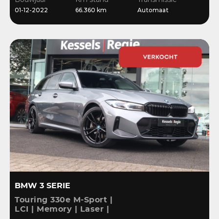
Stoelverwarming
01-12-2022
66.360 km
Automaat
BMW 3 SERIE
Touring 330e M-Sport |
LCI | Memory | Laser |
ACC | HiFi | Keyless |