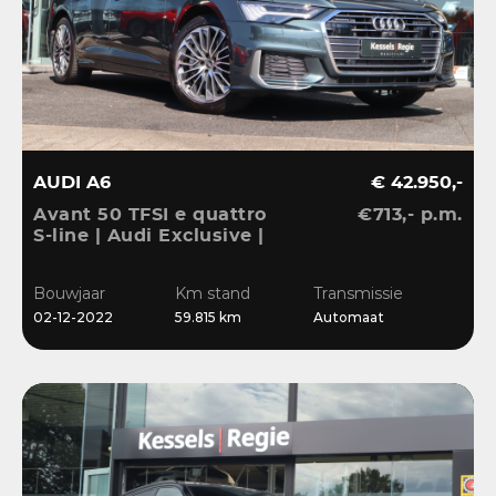
AUDI A6
€ 42.950,-
Avant 50 TFSI e quattro
€713,- p.m.
S-line | Audi Exclusive |
Pano | B&O | 360 | ACC |
Matrix | Keyless | Leder
Bouwjaar
Km stand
Transmissie
| Blis | CarPlay
02-12-2022
59.815 km
Automaat