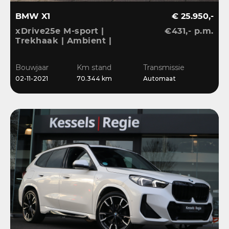
BMW X1
€ 25.950,-
xDrive25e M-sport |
€431,- p.m.
Trekhaak | Ambient |
LED | DAB | Sensoren |
Stoelverwarming
Bouwjaar
Km stand
Transmissie
02-11-2021
70.344 km
Automaat