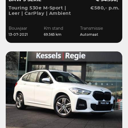
Touring 530e M-Sport |
€580,- p.m.
Leer | CarPlay | Ambient
| Stoelverwarming |
Sensoren | DAB | LED
Bouwjaar
Km stand
Transmissie
13-07-2021
69.565 km
Automaat