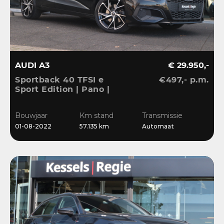
AUDI A3
€ 29.950,-
Sportback 40 TFSI e
€497,- p.m.
Sport Edition | Pano |
ACC | Keyless | El.Klep |
Sensoren | CarPlay |
Bouwjaar
Km stand
Transmissie
Stoelverwarming
01-08-2022
57.135 km
Automaat