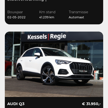
Sensoren | Cruise | LED |
Navi | 18”
Bouwjaar
Km stand
Transmissie
02-05-2022
41.239 km
Automaat
AUDI Q3
€ 31.950,-