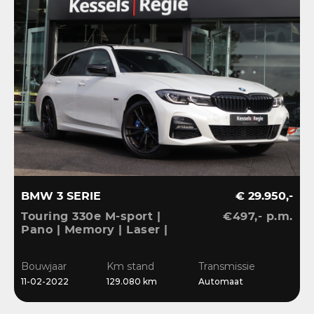
BMW 3 SERIE
€ 29.950,-
Touring 330e M-sport |
€497,- p.m.
Pano | Memory | Laser |
El.Haak | 360 | Carbon |
HiFi | Keyless | 19” |
Bouwjaar
Km stand
Transmissie
Bliss | Ambient | Pearl
11-02-2022
129.080 km
Automaat
White