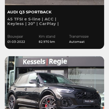
AUDI Q3 SPORTBACK
45 TFSI e S-line | ACC |
Keyless | 20” | CarPlay |
Blis | Stoelverwarming |
Sensoren | El.klep
Bouwjaar
Km stand
Transmissie
01-03-2022
82.970 km
Automaat