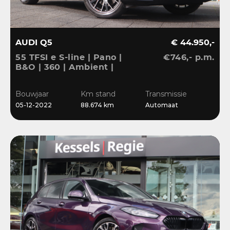
AUDI Q5
€ 44.950,-
55 TFSI e S-line | Pano |
€746,- p.m.
B&O | 360 | Ambient |
Keyless | 20” | CarPlay |
Stoelverwarming
Bouwjaar
Km stand
Transmissie
05-12-2022
88.674 km
Automaat