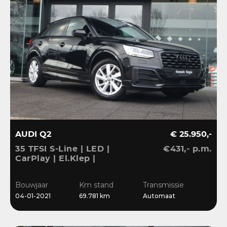
AUDI Q2
€ 25.950,-
35 TFSI S-Line | LED |
€431,- p.m.
CarPlay | El.Klep |
Sensoren | Navi | Clima |
Cruise
Bouwjaar
Km stand
Transmissie
04-01-2021
69.781 km
Automaat