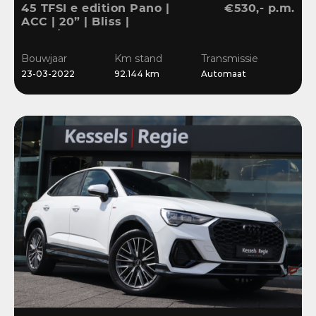
45 TFSI e edition Pano |
€530,- p.m.
ACC | 20” | Bliss |
Stuur/Stoelverwarming |
Navi | Sensoren
Bouwjaar
Km stand
Transmissie
23-03-2022
92.144 km
Automaat