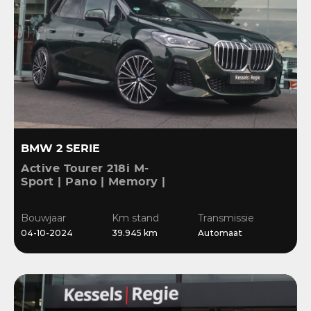
BMW 2 SERIE
Active Tourer 218i M-
Sport | Pano | Memory |
H&K | HuD | 360 | ACC |
19” | Leer | Keyless |
Bouwjaar
Km stand
Transmissie
Massage |
04-10-2024
39.945 km
Automaat
Stuur/Stoelverwarming |
Bl