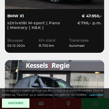
BMW X1
€ 47.950,-
sDrive18i M-sport | Pano
€796,- p.m.
| Memory | H&K |
Dri.Ass.Pro | Keyless |
20” | Bliss | Camera
Bouwjaar
Km stand
Transmissie
02-12-2024
15.700 km
Automaat
Onze pagina’s maken gebruik van functionele & analytische cookies. Door te
klikken op "Akkoord" ga je akkoord met ons gebruik van cookies.
Lees meer
AKKOORD