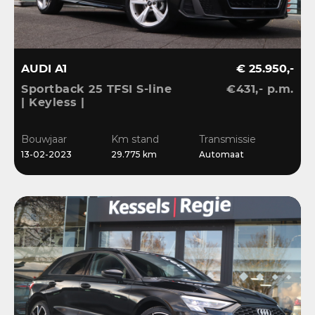
AUDI A1
€ 25.950,-
Sportback 25 TFSI S-line
€431,- p.m.
| Keyless |
Stoelverwarming | LED |
CarPlay | Sensoren | 17”
Bouwjaar
Km stand
Transmissie
| Navi
13-02-2023
29.775 km
Automaat