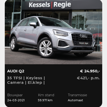
AUDI Q2
€ 24.950,-
35 TFSI | Keyless |
€421,- p.m.
Camera | El.klep |
Stoelverwarming | Navi
| Sensoren | DAB
Bouwjaar
Km stand
Transmissie
24-03-2021
59.971 km
Automaat