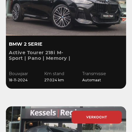
BMW 2 SERIE
Active Tourer 218i M-
Sport | Pano | Memory |
H&K | HuD | 360 | ACC |
19” | Leer | Keyless |
Bouwjaar
Km stand
Transmissie
Massage |
18-11-2024
27.024 km
Automaat
Stuur/Stoelverwarming |
Bl