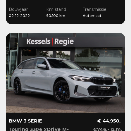
Ambient | Bliss |
Bouwjaar
Km stand
Transmissie
Camera
02-12-2022
90.100 km
Automaat
BMW 3 SERIE
€ 44.950,-
Touring 330e xDrive M-
€746,- p.m.