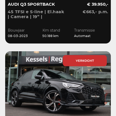
AUDI Q3 SPORTBACK
€ 39.950,-
45 TFSI e S-line | El.haak
€663,- p.m.
| Camera | 19” |
Stoelverwarming |
El.klep | Cruise | DAB
Bouwjaar
Km stand
Transmissie
08-03-2023
50.188 km
Automaat