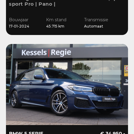
sport Pro | Pano |
Memory | Matrix | HiFi |
Keyless | Carbon |
Bouwjaar
Km stand
Transmissie
Ambient | Sensoren
17-01-2024
45.715 km
Automaat
BMW 5 SERIE
€ 34.950,-