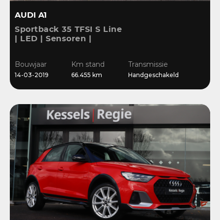
AUDI A1
Sportback 35 TFSI S Line
| LED | Sensoren |
Stoelverwarming |
Cruise | 17” | Navi
Bouwjaar
Km stand
Transmissie
14-03-2019
66.455 km
Handgeschakeld