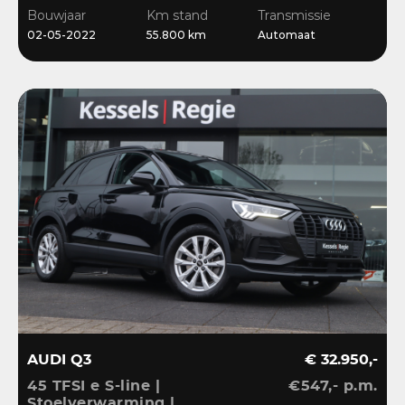
Stoelverwarming
Bouwjaar
Km stand
Transmissie
02-05-2022
55.800 km
Automaat
AUDI Q3
€ 32.950,-
45 TFSI e S-line |
€547,- p.m.
Stoelverwarming |