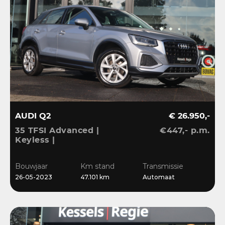
AUDI Q2
€ 26.950,-
35 TFSI Advanced |
€447,- p.m.
Keyless |
Stoelverwarming |
Camera | CarPlay | LED |
Bouwjaar
Km stand
Transmissie
Navi | Sensoren | 17”
26-05-2023
47.101 km
Automaat