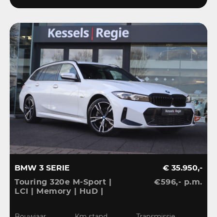
BMW 3 SERIE
€ 35.950,-
Touring 320e M-Sport |
€596,- p.m.
LCI | Memory | HuD |
Keyless | HiFi | Ambient
| Leder | Sensoren | 18” |
Bouwjaar
Km stand
Transmissie