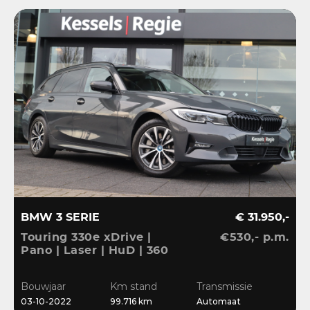
BMW 3 SERIE
€ 31.950,-
Touring 330e xDrive |
€530,- p.m.
Pano | Laser | HuD | 360
| ACC | BLIS | HiFi |
Ambient | Keyless |
Bouwjaar
Km stand
Transmissie
Dravit
03-10-2022
99.716 km
Automaat