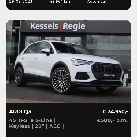
29-03-2023
48.964 km
Automaat
AUDI Q3
€ 34.950,-
45 TFSI e S-Line |
€580,- p.m.
Keyless | 20” | ACC |
Camera | El.klep | Bliss |